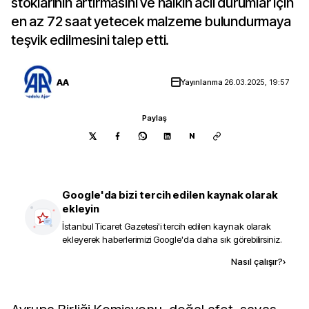
stoklarının artırmasını ve halkın acil durumlar için
en az 72 saat yetecek malzeme bulundurmaya
teşvik edilmesini talep etti.
AA
Yayınlanma
26.03.2025, 19:57
Paylaş
N
Google'da bizi tercih edilen kaynak olarak
ekleyin
İstanbul Ticaret Gazetesi
'i tercih edilen kaynak olarak
ekleyerek haberlerimizi Google'da daha sık görebilirsiniz.
Kaynak ekle
Nasıl çalışır?
›