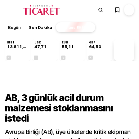
Bugün
Son Dakika
Finans
EKSTRA
BIST
USD
EUR
GBP
13.811,60
47,71
55,11
64,50
PİYASA
VERİLERİ
+0,23%
+0,00%
-0,14%
+0,13%
Dünya
AB, 3 günlük acil durum
malzemesi stoklanmasını
istedi
Avrupa Birliği (AB), üye ülkelerde kritik ekipman