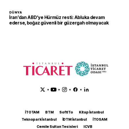
DÜNYA
İran’dan ABD’ye Hürmüz resti: Abluka devam
ederse, boğaz güvenli bir güzergah olmayacak
•
•
•
•
İTOTAM
BTM
SoftITo
Kitap İstanbul
Teknopark İstanbul
İDTM İstanbul
İTOSAM
Cemile Sultan Tesisleri
ICVB