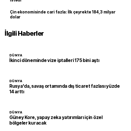
istedi
Çin ekonomisinde cari fazla: İlk çeyrekte 184,3 milyar
dolar
İlgili Haberler
DÜNYA
İkinci döneminde vize iptalleri 175 bini aştı
DÜNYA
Rusya'da, savaş ortamında dış ticaret fazlası yüzde
14 arttı
DÜNYA
Güney Kore, yapay zeka yatırımları için özel
bölgeler kuracak