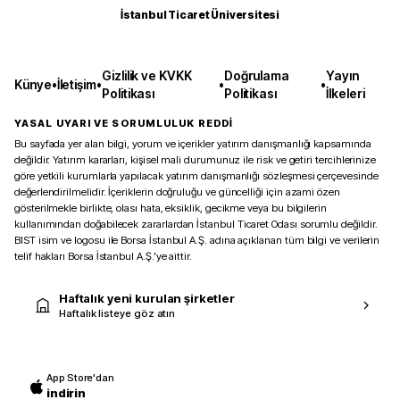
İstanbul Ticaret Üniversitesi
Gizlilik ve KVKK
Doğrulama
Yayın
Künye
•
İletişim
•
•
•
Politikası
Politikası
İlkeleri
YASAL UYARI VE SORUMLULUK REDDİ
Bu sayfada yer alan bilgi, yorum ve içerikler yatırım danışmanlığı kapsamında
değildir. Yatırım kararları, kişisel mali durumunuz ile risk ve getiri tercihlerinize
göre yetkili kurumlarla yapılacak yatırım danışmanlığı sözleşmesi çerçevesinde
değerlendirilmelidir. İçeriklerin doğruluğu ve güncelliği için azami özen
gösterilmekle birlikte, olası hata, eksiklik, gecikme veya bu bilgilerin
kullanımından doğabilecek zararlardan İstanbul Ticaret Odası sorumlu değildir.
BIST isim ve logosu ile Borsa İstanbul A.Ş. adına açıklanan tüm bilgi ve verilerin
telif hakları Borsa İstanbul A.Ş.’ye aittir.
Haftalık yeni kurulan şirketler
Haftalık listeye göz atın
App Store'dan
indirin