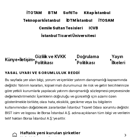
İTOTAM
BTM
SoftITo
Kitap İstanbul
Teknopark İstanbul
İDTM İstanbul
İTOSAM
Cemile Sultan Tesisleri
ICVB
İstanbul Ticaret Üniversitesi
Gizlilik ve KVKK
Doğrulama
Yayın
Künye
•
İletişim
•
•
•
Politikası
Politikası
İlkeleri
YASAL UYARI VE SORUMLULUK REDDİ
Bu sayfada yer alan bilgi, yorum ve içerikler yatırım danışmanlığı kapsamında
değildir. Yatırım kararları, kişisel mali durumunuz ile risk ve getiri tercihlerinize
göre yetkili kurumlarla yapılacak yatırım danışmanlığı sözleşmesi çerçevesinde
değerlendirilmelidir. İçeriklerin doğruluğu ve güncelliği için azami özen
gösterilmekle birlikte, olası hata, eksiklik, gecikme veya bu bilgilerin
kullanımından doğabilecek zararlardan İstanbul Ticaret Odası sorumlu değildir.
BIST isim ve logosu ile Borsa İstanbul A.Ş. adına açıklanan tüm bilgi ve verilerin
telif hakları Borsa İstanbul A.Ş.’ye aittir.
Haftalık yeni kurulan şirketler