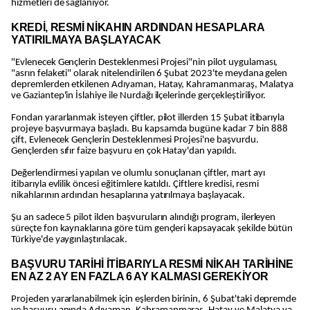
hizmetleri de sağlanıyor.
KREDİ, RESMİ NİKAHIN ARDINDAN HESAPLARA
YATIRILMAYA BAŞLAYACAK
"Evlenecek Gençlerin Desteklenmesi Projesi"nin pilot uygulaması,
"asrın felaketi" olarak nitelendirilen 6 Şubat 2023'te meydana gelen
depremlerden etkilenen Adıyaman, Hatay, Kahramanmaraş, Malatya
ve Gaziantep'in İslahiye ile Nurdağı ilçelerinde gerçekleştiriliyor.
Fondan yararlanmak isteyen çiftler, pilot illerden 15 Şubat itibarıyla
projeye başvurmaya başladı. Bu kapsamda bugüne kadar 7 bin 888
çift, Evlenecek Gençlerin Desteklenmesi Projesi'ne başvurdu.
Gençlerden sıfır faize başvuru en çok Hatay'dan yapıldı.
Değerlendirmesi yapılan ve olumlu sonuçlanan çiftler, mart ayı
itibarıyla evlilik öncesi eğitimlere katıldı. Çiftlere kredisi, resmi
nikahlarının ardından hesaplarına yatırılmaya başlayacak.
Şu an sadece 5 pilot ilden başvuruların alındığı program, ilerleyen
süreçte fon kaynaklarına göre tüm gençleri kapsayacak şekilde bütün
Türkiye'de yaygınlaştırılacak.
BAŞVURU TARİHİ İTİBARIYLA RESMİ NİKAH TARİHİNE
EN AZ 2 AY EN FAZLA 6 AY KALMASI GEREKİYOR
Projeden yararlanabilmek için eşlerden birinin, 6 Şubat'taki depremde