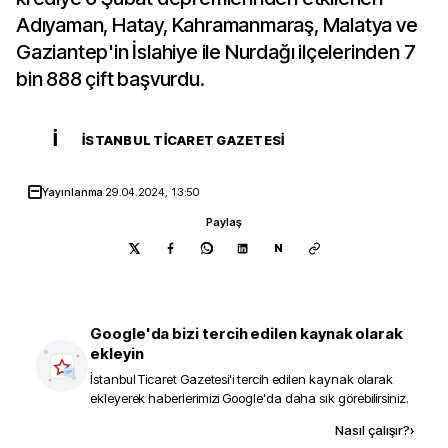
Adıyaman, Hatay, Kahramanmaraş, Malatya ve
Gaziantep'in İslahiye ile Nurdağı ilçelerinden 7
bin 888 çift başvurdu.
İ
İSTANBUL TICARET GAZETESI
Yayınlanma
29.04.2024, 13:50
Paylaş
N
Google'da bizi tercih edilen kaynak olarak
ekleyin
İstanbul Ticaret Gazetesi
'i tercih edilen kaynak olarak
ekleyerek haberlerimizi Google'da daha sık görebilirsiniz.
Kaynak ekle
Nasıl çalışır?
›