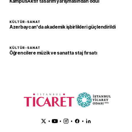
KampüsAktif tasarım yarışmasından ödül
KÜLTÜR-SANAT
Azerbaycan'da akademik işbirlikleri güçlendirildi
KÜLTÜR-SANAT
Öğrencilere müzik ve sanatta staj fırsatı
•
•
•
•