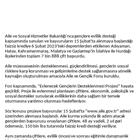
Aile ve Sosyal Hizmetler Bakanlığı’nca gençlere evlilik desteği
kapsamında sunulan ve başvuruların 15 Şubat'ta alınmaya başlandığı
faizsiz krediye 6 Şubat 2023'teki depremlerden etkilenen Adıyaman,
Hatay, Kahramanmaraş, Malatya ve Gaziantep'in İslahiye ile Nurdağı
ilçelerinden toplam 7 bin 888 çift başvurdu.
Aile müessesesinin desteklenmesi, güçlendirilmesi, gençlerin sosyal
risklere karşı korunması ve gelişimlerine destek sağlanmasına yönelik
kaynağın oluşturulması amacıyla Aile ve Gençlik Fonu kuruldu.
Fon kapsamında, "Evlenecek Gençlerin Desteklenmesi Projesi" hayata
geçirildi. Proje ile evlenmeyi planlayan çiftlere, ekonomik, psikolojik ve
sosyal destekler sunularak evliliklerinin daha sağlam bir temele
oturmasına yardımcı olunması hedefleniyor.
Söz konusu projeye başvurular 15 Şubat'ta "www.aile.gov.tr" adresi
üzerinden alınmaya başlandı. Aile kurma yolunda ilk adımı atacak
gençlerden başvurusu onaylanan çiftlere, 48 ay vadeli, 2 yıl geri
ödemesiz, 150 bin lira tutarında faizsiz kredi desteği veriliyor.
Aynı zamanda çiftlere, evlilik öncesi ve sonrası eğitimle danışmanlık