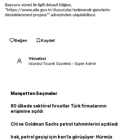
Başvuru süreci ile ilgili detaylı bilgiye,
"https://www.aile.gov.tr/duyurular/evlenecek-genclerin-
desteklenmesi-projesi/" adresinden ulaşılabiliyor.
Beğen
Kaydet
Yönetici
İstanbul Ticaret Gazetesi – Süper Admin
Manşetten Seçmeler
80 ülkede sektörel fırsatlar Türk firmalarının
erişimine açıldı
Citi ve Goldman Sachs petrol tahminlerini açıkladı
Irak, petrol geçişi için İran’la görüşüyor: Hürmüz