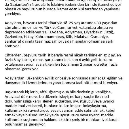
ve başvuru anında Adıyaman, Kahramanmaraş, Hatay ve Malatya ya
da Gaziantep'in Nurdağı ile İslahiye ilçelerinden birinde ikamet ediyor
olması ve başvurunun burada ikamet eden kişi tarafından yapılması
gerekiyor.
Adayların, başvuru tarihi itibarıyla 18-29 yaş arasında 30 yaşından
gün almamış olması ve Türkiye Cumhuriyeti vatandaşı olması ve
depremden etkilenen 11 il (Adana, Adıyaman, Diyarbakır, Elazığ,
Gaziantep, Hatay, Kahramanmaraş, Kilis, Malatya, Osmaniye,
Şanlıurfa) dışında taşınmaz sahibi ya da hissedarı olmaması şartı
aranıyor.
Çiftlerden, başvuru tarihi itibarıyla resmi nikah tarihine en az 2 ay, en
fazla 6 ay kalmış olması şartı aranırken, son 6 aylık gelir toplamı
ortalaması ve son aya ait gelirleri toplamının 2 asgari ücretten fazla
olmaması gerekiyor.
Adaylardan, Bakanlığın evlilik öncesi ve sonrasında sunacağı eğitim ve
danışmanlık hizmetlerinden yararlanmayı taahhüt etmesi isteniyor.
Başvuracak kişilerin, affa uğramış olsa bile devletin güvenliğine,
Anayasal düzene ve bu düzenin işleyişine karşı suçlar ile cinsel
dokunulmazlığa karşı işlenen suçlardan, uyuşturucu veya uyarıcı
madde imal ve ticareti, bunların kullanılmasını kolaylaştırma,
kullanmak için uyuşturucu veya uyarıcı madde satın almak, kabul
etmek veya bulundurmak ya da uyuşturucu veya uyarıcı madde
kullanmak suçlarından hakkında kesinleşmiş bir mahkumiyet kararı
bulunmaması gerekiyor.