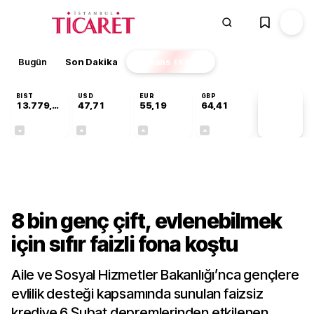
Bugün
Son Dakika
Finans
EKSTRA
BIST
USD
EUR
GBP
13.779,39
47,71
55,19
64,41
PİYASA
VERİLERİ
-0,14%
+0,18%
+0,32%
+0,38%
Kültür-Sanat
8 bin genç çift, evlenebilmek
için sıfır faizli fona koştu
Aile ve Sosyal Hizmetler Bakanlığı’nca gençlere
evlilik desteği kapsamında sunulan faizsiz
krediye 6 Şubat depremlerinden etkilenen