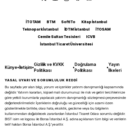
İTOTAM
BTM
SoftITo
Kitap İstanbul
Teknopark İstanbul
İDTM İstanbul
İTOSAM
Cemile Sultan Tesisleri
ICVB
İstanbul Ticaret Üniversitesi
Gizlilik ve KVKK
Doğrulama
Yayın
Künye
•
İletişim
•
•
•
Politikası
Politikası
İlkeleri
YASAL UYARI VE SORUMLULUK REDDİ
Bu sayfada yer alan bilgi, yorum ve içerikler yatırım danışmanlığı kapsamında
değildir. Yatırım kararları, kişisel mali durumunuz ile risk ve getiri tercihlerinize
göre yetkili kurumlarla yapılacak yatırım danışmanlığı sözleşmesi çerçevesinde
değerlendirilmelidir. İçeriklerin doğruluğu ve güncelliği için azami özen
gösterilmekle birlikte, olası hata, eksiklik, gecikme veya bu bilgilerin
kullanımından doğabilecek zararlardan İstanbul Ticaret Odası sorumlu değildir.
BIST isim ve logosu ile Borsa İstanbul A.Ş. adına açıklanan tüm bilgi ve verilerin
telif hakları Borsa İstanbul A.Ş.’ye aittir.