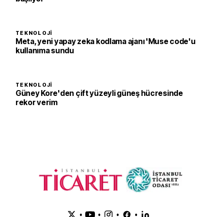
TEKNOLOJI
Meta, yeni yapay zeka kodlama ajanı 'Muse code'u
kullanıma sundu
TEKNOLOJI
Güney Kore'den çift yüzeyli güneş hücresinde
rekor verim
•
•
•
•