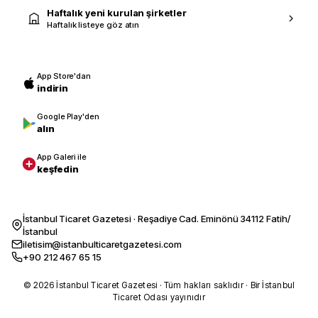
Haftalık yeni kurulan şirketler
Haftalık listeye göz atın
App Store'dan
indirin
Google Play'den
alın
App Galeri ile
keşfedin
İstanbul Ticaret Gazetesi · Reşadiye Cad. Eminönü 34112 Fatih/
İstanbul
iletisim@istanbulticaretgazetesi.com
+90 212 467 65 15
© 2026 İstanbul Ticaret Gazetesi · Tüm hakları saklıdır · Bir İstanbul
Ticaret Odası yayınıdır