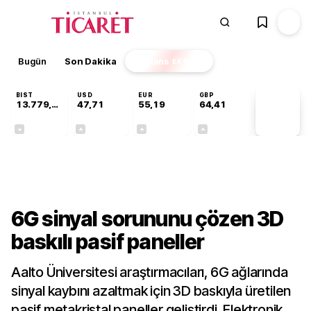
Bugün
Son Dakika
Finans
EKSTRA
BIST
USD
EUR
GBP
13.779,39
47,71
55,19
64,41
PİYASA
VERİLERİ
-0,14%
+0,18%
+0,32%
+0,38%
Teknoloji
6G sinyal sorununu çözen 3D
baskılı pasif paneller
Aalto Üniversitesi araştırmacıları, 6G ağlarında
sinyal kaybını azaltmak için 3D baskıyla üretilen
pasif metakristal paneller geliştirdi. Elektronik