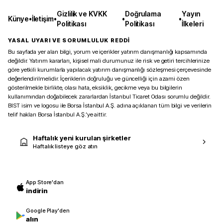
Gizlilik ve KVKK
Doğrulama
Yayın
Künye
•
İletişim
•
•
•
Politikası
Politikası
İlkeleri
YASAL UYARI VE SORUMLULUK REDDİ
Bu sayfada yer alan bilgi, yorum ve içerikler yatırım danışmanlığı kapsamında
değildir. Yatırım kararları, kişisel mali durumunuz ile risk ve getiri tercihlerinize
göre yetkili kurumlarla yapılacak yatırım danışmanlığı sözleşmesi çerçevesinde
değerlendirilmelidir. İçeriklerin doğruluğu ve güncelliği için azami özen
gösterilmekle birlikte, olası hata, eksiklik, gecikme veya bu bilgilerin
kullanımından doğabilecek zararlardan İstanbul Ticaret Odası sorumlu değildir.
BIST isim ve logosu ile Borsa İstanbul A.Ş. adına açıklanan tüm bilgi ve verilerin
telif hakları Borsa İstanbul A.Ş.’ye aittir.
Haftalık yeni kurulan şirketler
Haftalık listeye göz atın
App Store'dan
indirin
Google Play'den
alın