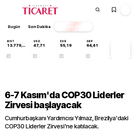
Bugün
Son Dakika
Finans
EKSTRA
BIST
USD
EUR
GBP
13.779,39
47,71
55,19
64,41
PİYASA
VERİLERİ
-0,14%
+0,18%
+0,32%
+0,38%
Dünya
6-7 Kasım'da COP30 Liderler
Zirvesi başlayacak
Cumhurbaşkanı Yardımcısı Yılmaz, Brezilya'daki
COP30 Liderler Zirvesi'ne katılacak.