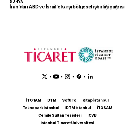
DÜNYA
İran’dan ABD ve İsrail’e karşı bölgesel işbirliği çağrısı
•
•
•
•
İTOTAM
BTM
SoftITo
Kitap İstanbul
Teknopark İstanbul
İDTM İstanbul
İTOSAM
Cemile Sultan Tesisleri
ICVB
İstanbul Ticaret Üniversitesi