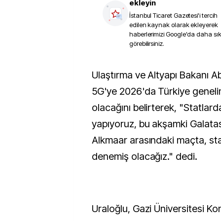
ekleyin
İstanbul Ticaret Gazetesi
'i tercih
edilen kaynak olarak ekleyerek
haberlerimizi Google'da daha sı
görebilirsiniz.
Ulaştırma ve Altyapı Bakanı Abdulkadir Uraloğlu,
5G'ye 2026'da Türkiye geneli
olacağını belirterek, "Statlar
yapıyoruz, bu akşamki Galatas
Alkmaar arasındaki maçta, stat
denemiş olacağız." dedi.
Uraloğlu, Gazi Üniversitesi K