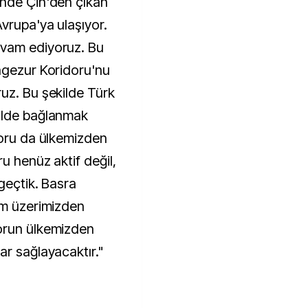
inde Çin'den çıkan
vrupa'ya ulaşıyor.
evam ediyoruz. Bu
ngezur Koridoru'nu
uz. Bu şekilde Türk
ilde bağlanmak
doru da ülkemizden
u henüz aktif değil,
geçtik. Basra
im üzerimizden
orun ülkemizden
ar sağlayacaktır."