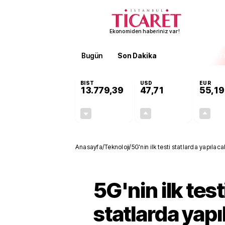
Ekonomiden haberiniz var!
Bugün
Son Dakika
Finans
EKST
BIST
USD
EUR
13.779,39
47,71
55,19
-0,14%
+0,18%
-19,42
0,09
Anasayfa
/
Teknoloji
/
5G'nin ilk testi statlarda yapılac
5G'nin ilk test
statlarda yapı