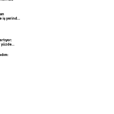
man
e iş yerinde
artıyor:
ı yüzde
adım: