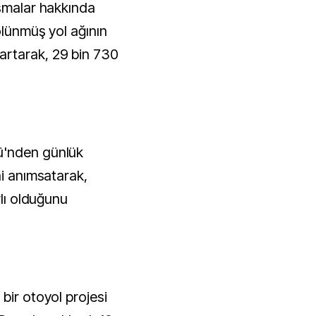
ışmalar hakkında
ölünmüş yol ağının
rtarak, 29 bin 730
ü'nden günlük
ni anımsatarak,
rlı olduğunu
bir otoyol projesi