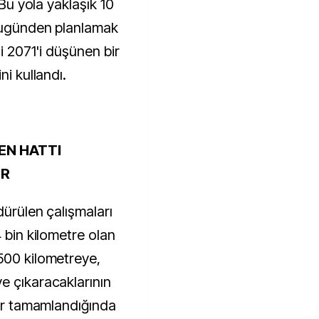
"Bu yola yaklaşık 10
 Bugünden planlamak
'i 2071'i düşünen bir
ni kullandı.
EN HATTI
OR
dürülen çalışmaları
4 bin kilometre olan
500 kilometreye,
e çıkaracaklarının
lar tamamlandığında