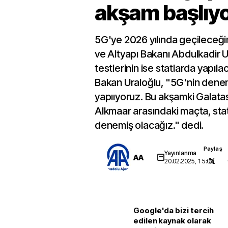
akşam başlıy
5G'ye 2026 yılında geçileceğin
ve Altyapı Bakanı Abdulkadir Ur
testlerinin ise statlarda yapıla
Bakan Uraloğlu, "5G'nin denem
yapııyoruz. Bu akşamki Galatas
Alkmaar arasındaki maçta, stat
denemiş olacağız." dedi.
Paylaş
Yayınlanma
AA
20.02.2025, 15:00
Google'da bizi tercih
edilen kaynak olarak