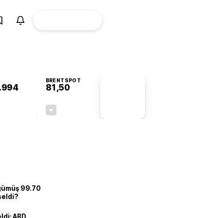
ÜYE
CANLI BORSA
Girişi
BRENTSPOT
.994
81,50
PİYASA
VERİLERİ
+0,79%
-1,55%
+0,00
-1,28
 gümüş 99.70
seldi?
eldi: ABD