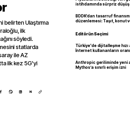
or
istihdamında sürpriz düşüş
BDDK’dan tasarruf finans
düzenlemesi: Taşıt, konut v
i belirten Ulaştırma
limitler değişti
aloğlu, ilk
Editörün Seçimi
cağını söyledi.
Türkiye'de dijitalleşme hızı 
esini statlarda
İnternet kullananların oran
aray ile AZ
92,3'e yükseldi
ta ilk kez 5G'yi
Anthropic geriliminde yeni 
Mythos’a sınırlı erişim izni
N