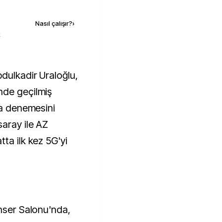
Kaynak ekle
Nasıl çalışır?
›
k
nde geçilmiş
da denemesini
aray ile AZ
ta ilk kez 5G'yi
onser Salonu'nda,