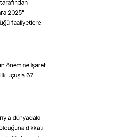
 tarafından
ara 2025"
tüğü faaliyetlere
un önemine işaret
lik uçuşla 67
arıyla dünyadaki
 olduğuna dikkati