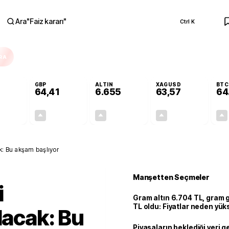
Ara
"
Faiz kararı
"
Ctrl K
RA
GBP
ALTIN
XAGUSD
BTC
64,41
6.655
63,57
64
+0,32%
+0,38%
+2,51%
+3,37%
0,18
0,24
162,81
2,07
ak: Bu akşam başlıyor
Manşetten Seçmeler
i
Gram altın 6.704 TL, gram
TL oldu: Fiyatlar neden yük
lacak: Bu
Piyasaların beklediği veri g