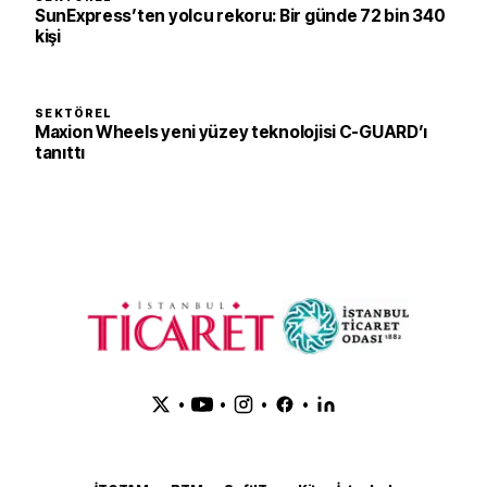
SunExpress’ten yolcu rekoru: Bir günde 72 bin 340
kişi
SEKTÖREL
Maxion Wheels yeni yüzey teknolojisi C-GUARD’ı
tanıttı
•
•
•
•