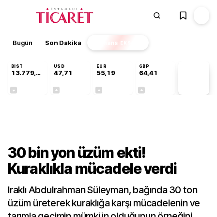
Bugün
Son Dakika
Finans
EKSTRA
BIST
USD
EUR
GBP
13.779,39
47,71
55,19
64,41
PİYASA
VERİLERİ
-0,14%
+0,18%
+0,32%
+0,38%
Sektörel
30 bin yon üzüm ekti!
Kuraklıkla mücadele verdi
Iraklı Abdulrahman Süleyman, bağında 30 ton
üzüm üreterek kuraklığa karşı mücadelenin ve
tarımla geçimin mümkün olduğunun örneğini