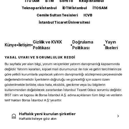
İTOTAM
BTM
SoftITo
Kitap İstanbul
Teknopark İstanbul
İDTM İstanbul
İTOSAM
Cemile Sultan Tesisleri
ICVB
İstanbul Ticaret Üniversitesi
Gizlilik ve KVKK
Doğrulama
Yayın
Künye
•
İletişim
•
•
•
Politikası
Politikası
İlkeleri
YASAL UYARI VE SORUMLULUK REDDİ
Bu sayfada yer alan bilgi, yorum ve içerikler yatırım danışmanlığı kapsamında
değildir. Yatırım kararları, kişisel mali durumunuz ile risk ve getiri tercihlerinize
göre yetkili kurumlarla yapılacak yatırım danışmanlığı sözleşmesi çerçevesinde
değerlendirilmelidir. İçeriklerin doğruluğu ve güncelliği için azami özen
gösterilmekle birlikte, olası hata, eksiklik, gecikme veya bu bilgilerin
kullanımından doğabilecek zararlardan İstanbul Ticaret Odası sorumlu değildir.
BIST isim ve logosu ile Borsa İstanbul A.Ş. adına açıklanan tüm bilgi ve verilerin
telif hakları Borsa İstanbul A.Ş.’ye aittir.
Haftalık yeni kurulan şirketler
Haftalık listeye göz atın