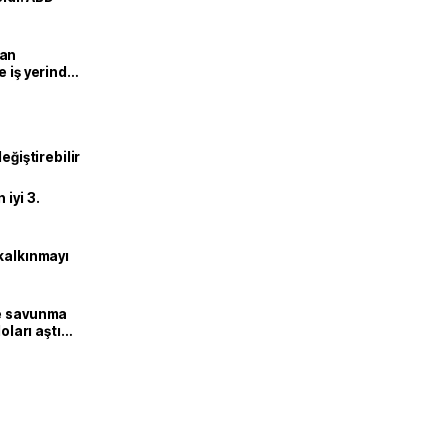
man
e iş yerinde
eğiştirebilir
iyi 3.
kalkınmayı
ne savunma
oları aştı