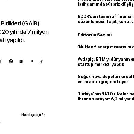
istihdamında sürpriz düşüş
BDDK’dan tasarruf finans
düzenlemesi: Taşıt, konut v
irlikleri (GAİB)
limitler değişti
020 yılında 7 milyon
Editörün Seçimi
tı yapıldı.
‘Nükleer’ enerji mimarisini d
Avdagiç: BTM’yi dünyanın en 
N
startup merkezi yaptık
Soğuk hava depoları kırsal 
ve ihracatı güçlendiriyor
Türkiye'nin NATO ülkeleri
ihracatı artıyor: 6,2 milyar d
Kaynak ekle
milyar doları aştı
Nasıl çalışır?
›
k