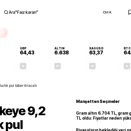
Ara
"
Faiz kararı
"
Ctrl K
RA
GBP
ALTIN
XAGUSD
BTC
64,43
6.638
63,37
64
+0,33%
+0,40%
+2,25%
+3,04%
0,18
0,26
145,79
1,87
rlık pul biber ihracatı
Manşetten Seçmeler
lkeye 9,2
Gram altın 6.704 TL, gram
TL oldu: Fiyatlar neden yük
k pul
Piyasaların beklediği veri g