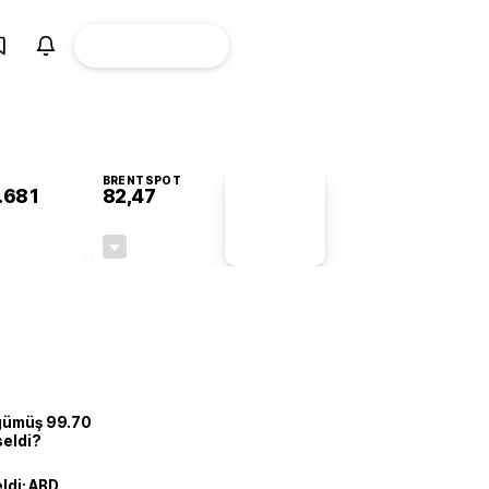
ÜYE
CANLI BORSA
Girişi
BRENTSPOT
.681
82,47
PİYASA
VERİLERİ
+0,16%
-0,37%
+0,00
-0,31
 gümüş 99.70
seldi?
eldi: ABD