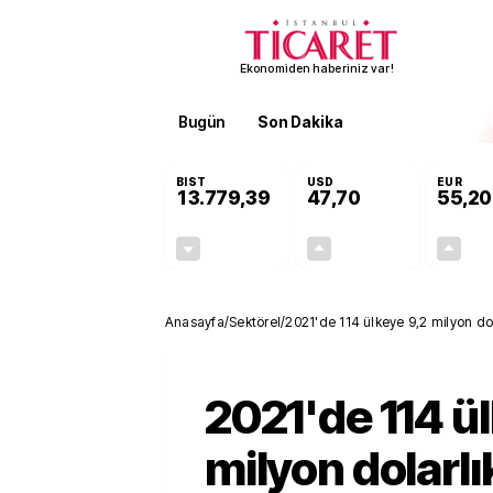
Ekonomiden haberiniz var!
Bugün
Son Dakika
Finans
EKST
BIST
USD
EUR
13.779,39
47,70
55,20
-0,14%
+0,15%
-19,42
0,07
Anasayfa
/
Sektörel
/
2021'de 114 ülkeye 9,2 milyon dola
2021'de 114 ü
milyon dolarlı