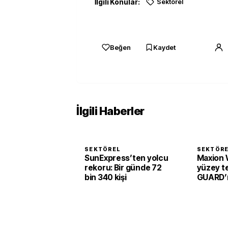
İlgili Konular:
Sektörel
Beğen
Kaydet
İlgili Haberler
SEKTÖREL
SEKTÖR
SunExpress’ten yolcu
Maxion 
rekoru: Bir günde 72
yüzey te
bin 340 kişi
GUARD’ı 