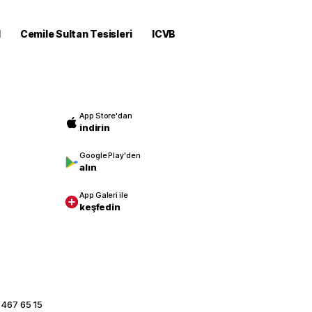
M
Cemile Sultan Tesisleri
ICVB
App Store'dan
indirin
Google Play'den
alın
App Galeri ile
keşfedin
 467 65 15