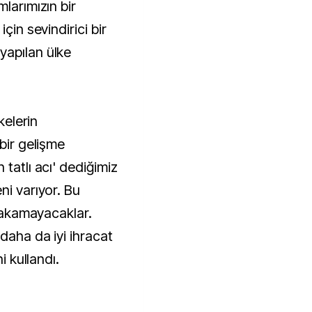
larımızın bir
çin sevindirici bir
yapılan ülke
kelerin
 bir gelişme
tatlı acı' dediğimiz
ni varıyor. Bu
ırakamayacaklar.
daha da iyi ihracat
i kullandı.