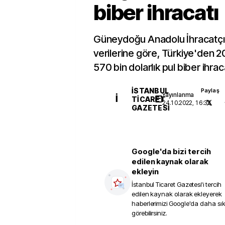
biber ihracatı
Güneydoğu Anadolu İhracatçı B
verilerine göre, Türkiye'den 2
570 bin dolarlık pul biber ihraca
İSTANBUL
Paylaş
Yayınlanma
İ
TICARET
24.10.2022, 16:33
GAZETESI
Google'da bizi tercih
edilen kaynak olarak
ekleyin
İstanbul Ticaret Gazetesi
'i tercih
edilen kaynak olarak ekleyerek
haberlerimizi Google'da daha sı
görebilirsiniz.