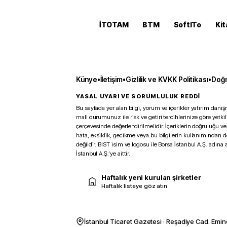
İTOTAM
BTM
SoftITo
Kit
Künye
•
İletişim
•
Gizlilik ve KVKK Politikası
•
Doğr
YASAL UYARI VE SORUMLULUK REDDİ
Bu sayfada yer alan bilgi, yorum ve içerikler yatırım danışm
mali durumunuz ile risk ve getiri tercihlerinize göre yetk
çerçevesinde değerlendirilmelidir. İçeriklerin doğruluğu ve
hata, eksiklik, gecikme veya bu bilgilerin kullanımından 
değildir. BIST isim ve logosu ile Borsa İstanbul A.Ş. adına a
İstanbul A.Ş.’ye aittir.
Haftalık yeni kurulan şirketler
Haftalık listeye göz atın
İstanbul Ticaret Gazetesi · Reşadiye Cad. Emin