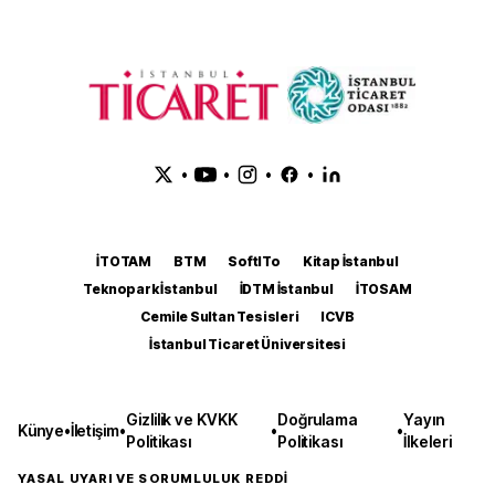
•
•
•
•
İTOTAM
BTM
SoftITo
Kitap İstanbul
Teknopark İstanbul
İDTM İstanbul
İTOSAM
Cemile Sultan Tesisleri
ICVB
İstanbul Ticaret Üniversitesi
Gizlilik ve KVKK
Doğrulama
Yayın
Künye
•
İletişim
•
•
•
Politikası
Politikası
İlkeleri
YASAL UYARI VE SORUMLULUK REDDİ