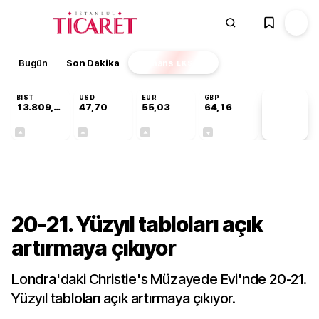
Bugün
Son Dakika
Finans
EKSTRA
BIST
USD
EUR
GBP
13.809,07
47,70
55,03
64,16
PİYASA
VERİLERİ
+0,07%
+0,17%
+0,04%
-0,03%
Kültür-Sanat
20-21. Yüzyıl tabloları açık
artırmaya çıkıyor
Londra'daki Christie's Müzayede Evi'nde 20-21.
Yüzyıl tabloları açık artırmaya çıkıyor.