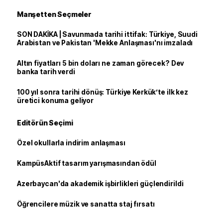
Manşetten Seçmeler
SON DAKİKA | Savunmada tarihi ittifak: Türkiye, Suudi
Arabistan ve Pakistan 'Mekke Anlaşması'nı imzaladı
Altın fiyatları 5 bin doları ne zaman görecek? Dev
banka tarih verdi
100 yıl sonra tarihi dönüş: Türkiye Kerkük’te ilk kez
üretici konuma geliyor
Editörün Seçimi
Özel okullarla indirim anlaşması
KampüsAktif tasarım yarışmasından ödül
Azerbaycan'da akademik işbirlikleri güçlendirildi
Öğrencilere müzik ve sanatta staj fırsatı