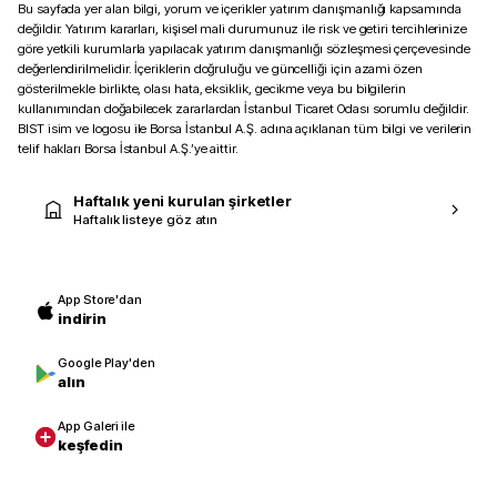
Bu sayfada yer alan bilgi, yorum ve içerikler yatırım danışmanlığı kapsamında
değildir. Yatırım kararları, kişisel mali durumunuz ile risk ve getiri tercihlerinize
göre yetkili kurumlarla yapılacak yatırım danışmanlığı sözleşmesi çerçevesinde
değerlendirilmelidir. İçeriklerin doğruluğu ve güncelliği için azami özen
gösterilmekle birlikte, olası hata, eksiklik, gecikme veya bu bilgilerin
kullanımından doğabilecek zararlardan İstanbul Ticaret Odası sorumlu değildir.
BIST isim ve logosu ile Borsa İstanbul A.Ş. adına açıklanan tüm bilgi ve verilerin
telif hakları Borsa İstanbul A.Ş.’ye aittir.
Haftalık yeni kurulan şirketler
Haftalık listeye göz atın
App Store'dan
indirin
Google Play'den
alın
App Galeri ile
keşfedin