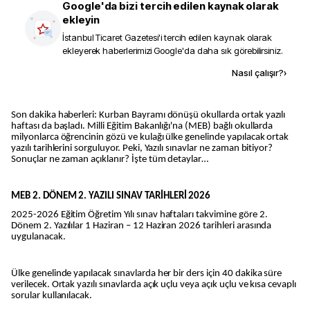
Google'da bizi tercih edilen kaynak olarak
ekleyin
İstanbul Ticaret Gazetesi
'i tercih edilen kaynak olarak
ekleyerek haberlerimizi Google'da daha sık görebilirsiniz.
Kaynak ekle
Nasıl çalışır?
›
Son dakika haberleri: Kurban Bayramı dönüşü okullarda ortak yazılı
haftası da başladı. Milli Eğitim Bakanlığı'na (MEB) bağlı okullarda
milyonlarca öğrencinin gözü ve kulağı ülke genelinde yapılacak ortak
yazılı tarihlerini sorguluyor. Peki, Yazılı sınavlar ne zaman bitiyor?
Sonuçlar ne zaman açıklanır? İşte tüm detaylar…
MEB 2. DÖNEM 2. YAZILI SINAV TARİHLERİ 2026
2025-2026 Eğitim Öğretim Yılı sınav haftaları takvimine göre 2.
Dönem 2. Yazılılar 1 Haziran – 12 Haziran 2026 tarihleri arasında
uygulanacak.
Ülke genelinde yapılacak sınavlarda her bir ders için 40 dakika süre
verilecek. Ortak yazılı sınavlarda açık uçlu veya açık uçlu ve kısa cevaplı
sorular kullanılacak.