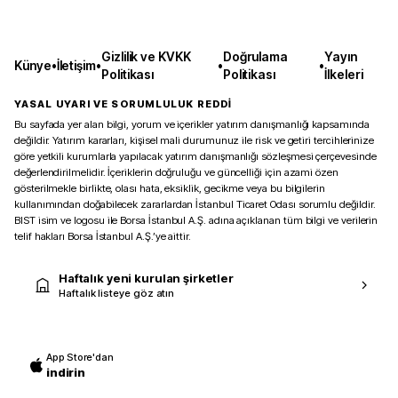
Gizlilik ve KVKK
Doğrulama
Yayın
Künye
•
İletişim
•
•
•
Politikası
Politikası
İlkeleri
YASAL UYARI VE SORUMLULUK REDDİ
Bu sayfada yer alan bilgi, yorum ve içerikler yatırım danışmanlığı kapsamında
değildir. Yatırım kararları, kişisel mali durumunuz ile risk ve getiri tercihlerinize
göre yetkili kurumlarla yapılacak yatırım danışmanlığı sözleşmesi çerçevesinde
değerlendirilmelidir. İçeriklerin doğruluğu ve güncelliği için azami özen
gösterilmekle birlikte, olası hata, eksiklik, gecikme veya bu bilgilerin
kullanımından doğabilecek zararlardan İstanbul Ticaret Odası sorumlu değildir.
BIST isim ve logosu ile Borsa İstanbul A.Ş. adına açıklanan tüm bilgi ve verilerin
telif hakları Borsa İstanbul A.Ş.’ye aittir.
Haftalık yeni kurulan şirketler
Haftalık listeye göz atın
App Store'dan
indirin