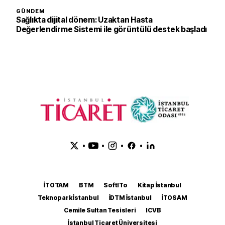
GÜNDEM
Sağlıkta dijital dönem: Uzaktan Hasta
Değerlendirme Sistemi ile görüntülü destek başladı
•
•
•
•
İTOTAM
BTM
SoftITo
Kitap İstanbul
Teknopark İstanbul
İDTM İstanbul
İTOSAM
Cemile Sultan Tesisleri
ICVB
İstanbul Ticaret Üniversitesi