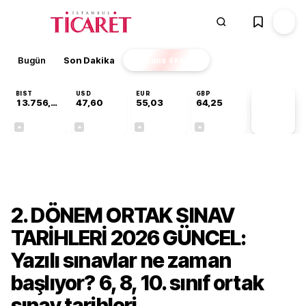
Bugün
Son Dakika
Finans
EKSTRA
BIST
USD
EUR
GBP
13.756,94
47,60
55,03
64,25
PİYASA
VERİLERİ
+0,39%
+0,06%
+0,03%
+0,23%
Gündem
2. DÖNEM ORTAK SINAV
TARİHLERİ 2026 GÜNCEL:
Yazılı sınavlar ne zaman
başlıyor? 6, 8, 10. sınıf ortak
sınav tarihleri