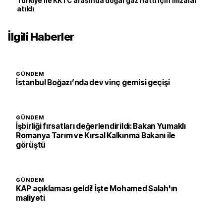
Türkiye ile KKTC arasında doğal gaz hattı için imzalar
atıldı
İlgili Haberler
GÜNDEM
İstanbul Boğazı’nda dev vinç gemisi geçişi
GÜNDEM
İşbirliği fırsatları değerlendirildi: Bakan Yumaklı
Romanya Tarım ve Kırsal Kalkınma Bakanı ile
görüştü
GÜNDEM
KAP açıklaması geldi! İşte Mohamed Salah'ın
maliyeti