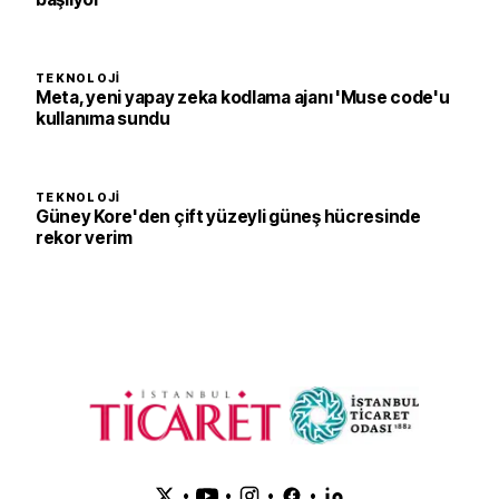
TEKNOLOJI
Meta, yeni yapay zeka kodlama ajanı 'Muse code'u
kullanıma sundu
TEKNOLOJI
Güney Kore'den çift yüzeyli güneş hücresinde
rekor verim
•
•
•
•