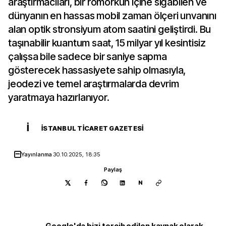
araştırmacıları, bir römorkun içine sığabilen ve
dünyanın en hassas mobil zaman ölçeri unvanını
alan optik stronsiyum atom saatini geliştirdi. Bu
taşınabilir kuantum saat, 15 milyar yıl kesintisiz
çalışsa bile sadece bir saniye sapma
gösterecek hassasiyete sahip olmasıyla,
jeodezi ve temel araştırmalarda devrim
yaratmaya hazırlanıyor.
İ
İSTANBUL TICARET GAZETESI
Yayınlanma
30.10.2025, 18:35
Paylaş
N
Google'da bizi tercih edilen kaynak olarak