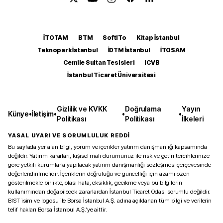
İTOTAM
BTM
SoftITo
Kitap İstanbul
Teknopark İstanbul
İDTM İstanbul
İTOSAM
Cemile Sultan Tesisleri
ICVB
İstanbul Ticaret Üniversitesi
Gizlilik ve KVKK
Doğrulama
Yayın
Künye
•
İletişim
•
•
•
Politikası
Politikası
İlkeleri
YASAL UYARI VE SORUMLULUK REDDİ
Bu sayfada yer alan bilgi, yorum ve içerikler yatırım danışmanlığı kapsamında
değildir. Yatırım kararları, kişisel mali durumunuz ile risk ve getiri tercihlerinize
göre yetkili kurumlarla yapılacak yatırım danışmanlığı sözleşmesi çerçevesinde
değerlendirilmelidir. İçeriklerin doğruluğu ve güncelliği için azami özen
gösterilmekle birlikte, olası hata, eksiklik, gecikme veya bu bilgilerin
kullanımından doğabilecek zararlardan İstanbul Ticaret Odası sorumlu değildir.
BIST isim ve logosu ile Borsa İstanbul A.Ş. adına açıklanan tüm bilgi ve verilerin
telif hakları Borsa İstanbul A.Ş.’ye aittir.