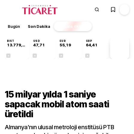
Bugün
Son Dakika
Finans
EKSTRA
BIST
USD
EUR
GBP
13.779,39
47,71
55,19
64,41
PİYASA
VERİLERİ
-0,14%
+0,18%
+0,32%
+0,38%
Teknoloji
15 milyar yılda 1 saniye
sapacak mobil atom saati
üretildi
Almanya'nın ulusal metroloji enstitüsü PTB