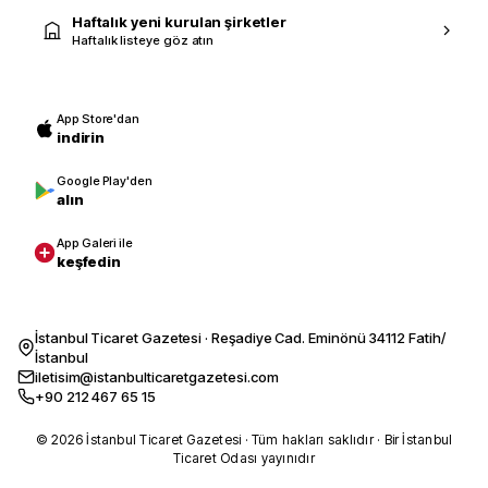
Haftalık yeni kurulan şirketler
Haftalık listeye göz atın
App Store'dan
indirin
Google Play'den
alın
App Galeri ile
keşfedin
İstanbul Ticaret Gazetesi · Reşadiye Cad. Eminönü 34112 Fatih/
İstanbul
iletisim@istanbulticaretgazetesi.com
+90 212 467 65 15
© 2026 İstanbul Ticaret Gazetesi · Tüm hakları saklıdır · Bir İstanbul
Ticaret Odası yayınıdır