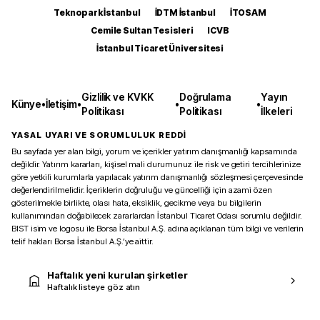
Teknopark İstanbul
İDTM İstanbul
İTOSAM
Cemile Sultan Tesisleri
ICVB
İstanbul Ticaret Üniversitesi
Gizlilik ve KVKK
Doğrulama
Yayın
Künye
•
İletişim
•
•
•
Politikası
Politikası
İlkeleri
YASAL UYARI VE SORUMLULUK REDDİ
Bu sayfada yer alan bilgi, yorum ve içerikler yatırım danışmanlığı kapsamında
değildir. Yatırım kararları, kişisel mali durumunuz ile risk ve getiri tercihlerinize
göre yetkili kurumlarla yapılacak yatırım danışmanlığı sözleşmesi çerçevesinde
değerlendirilmelidir. İçeriklerin doğruluğu ve güncelliği için azami özen
gösterilmekle birlikte, olası hata, eksiklik, gecikme veya bu bilgilerin
kullanımından doğabilecek zararlardan İstanbul Ticaret Odası sorumlu değildir.
BIST isim ve logosu ile Borsa İstanbul A.Ş. adına açıklanan tüm bilgi ve verilerin
telif hakları Borsa İstanbul A.Ş.’ye aittir.
Haftalık yeni kurulan şirketler
Haftalık listeye göz atın