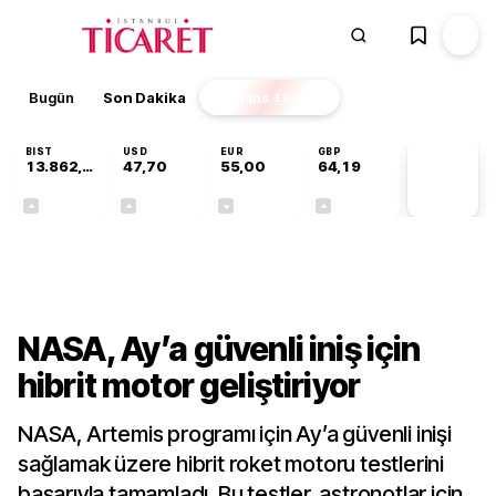
Bugün
Son Dakika
Finans
EKSTRA
BIST
USD
EUR
GBP
13.862,08
47,70
55,00
64,19
PİYASA
VERİLERİ
+0,46%
+0,17%
-0,03%
+0,02%
Teknoloji
NASA, Ay’a güvenli iniş için
hibrit motor geliştiriyor
NASA, Artemis programı için Ay’a güvenli inişi
sağlamak üzere hibrit roket motoru testlerini
başarıyla tamamladı. Bu testler, astronotlar için