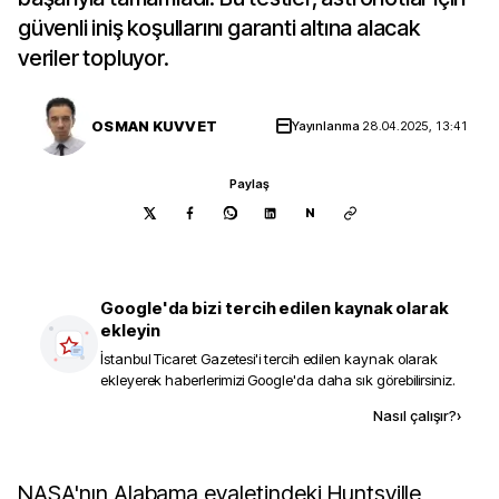
güvenli iniş koşullarını garanti altına alacak
veriler topluyor.
OSMAN KUVVET
Yayınlanma
28.04.2025, 13:41
Paylaş
N
Google'da bizi tercih edilen kaynak olarak
ekleyin
İstanbul Ticaret Gazetesi
'i tercih edilen kaynak olarak
ekleyerek haberlerimizi Google'da daha sık görebilirsiniz.
Kaynak ekle
Nasıl çalışır?
›
NASA'nın Alabama eyaletindeki Huntsville