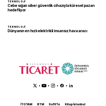
TEKNOLOJI
Cebe sığan siber güvenlik cihazıyla küresel pazarı
hedefliyor
TEKNOLOJI
Dünyanın en hızlı elektrikli insansız hava aracı
•
•
•
•
İTOTAM
BTM
SoftITo
Kitap İstanbul