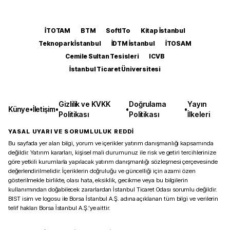
İTOTAM
BTM
SoftITo
Kitap İstanbul
Teknopark İstanbul
İDTM İstanbul
İTOSAM
Cemile Sultan Tesisleri
ICVB
İstanbul Ticaret Üniversitesi
Gizlilik ve KVKK
Doğrulama
Yayın
Künye
•
İletişim
•
•
•
Politikası
Politikası
İlkeleri
YASAL UYARI VE SORUMLULUK REDDİ
Bu sayfada yer alan bilgi, yorum ve içerikler yatırım danışmanlığı kapsamında
değildir. Yatırım kararları, kişisel mali durumunuz ile risk ve getiri tercihlerinize
göre yetkili kurumlarla yapılacak yatırım danışmanlığı sözleşmesi çerçevesinde
değerlendirilmelidir. İçeriklerin doğruluğu ve güncelliği için azami özen
gösterilmekle birlikte, olası hata, eksiklik, gecikme veya bu bilgilerin
kullanımından doğabilecek zararlardan İstanbul Ticaret Odası sorumlu değildir.
BIST isim ve logosu ile Borsa İstanbul A.Ş. adına açıklanan tüm bilgi ve verilerin
telif hakları Borsa İstanbul A.Ş.’ye aittir.