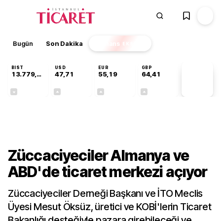
Bugün
Son Dakika
Finans
EKSTRA
BIST
USD
EUR
GBP
13.779,39
47,71
55,19
64,41
PİYASA
VERİLERİ
-0,14%
+0,18%
+0,32%
+0,38%
Sektörel
Züccaciyeciler Almanya ve
ABD'de ticaret merkezi açıyor
Züccaciyeciler Derneği Başkanı ve İTO Meclis
Üyesi Mesut Öksüz, üretici ve KOBİ'lerin Ticaret
Bakanlığı desteğiyle pazara girebileceği ve