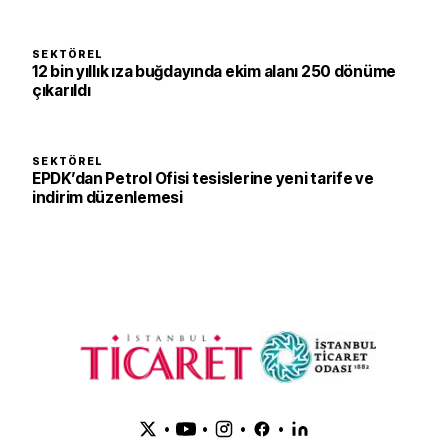
SEKTÖREL
12 bin yıllık ıza buğdayında ekim alanı 250 dönüme
çıkarıldı
SEKTÖREL
EPDK’dan Petrol Ofisi tesislerine yeni tarife ve
indirim düzenlemesi
•
•
•
•