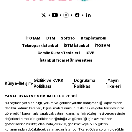
•
•
•
•
İTOTAM
BTM
SoftITo
Kitap İstanbul
Teknopark İstanbul
İDTM İstanbul
İTOSAM
Cemile Sultan Tesisleri
ICVB
İstanbul Ticaret Üniversitesi
Gizlilik ve KVKK
Doğrulama
Yayın
Künye
•
İletişim
•
•
•
Politikası
Politikası
İlkeleri
YASAL UYARI VE SORUMLULUK REDDİ
Bu sayfada yer alan bilgi, yorum ve içerikler yatırım danışmanlığı kapsamında
değildir. Yatırım kararları, kişisel mali durumunuz ile risk ve getiri tercihlerinize
göre yetkili kurumlarla yapılacak yatırım danışmanlığı sözleşmesi çerçevesinde
değerlendirilmelidir. İçeriklerin doğruluğu ve güncelliği için azami özen
gösterilmekle birlikte, olası hata, eksiklik, gecikme veya bu bilgilerin
kullanımından doğabilecek zararlardan İstanbul Ticaret Odası sorumlu değildir.