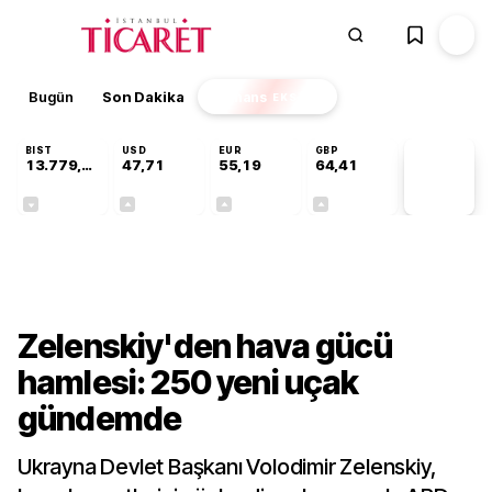
Bugün
Son Dakika
Finans
EKSTRA
BIST
USD
EUR
GBP
13.779,39
47,71
55,19
64,41
PİYASA
VERİLERİ
-0,14%
+0,18%
+0,32%
+0,38%
Dünya
Zelenskiy'den hava gücü
hamlesi: 250 yeni uçak
gündemde
Ukrayna Devlet Başkanı Volodimir Zelenskiy,