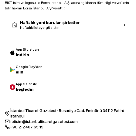
BIST isim ve logosu ile Borsa İstanbul A.Ş. adına açıklanan tüm bilgi ve verilerin
telif hakları Borsa İstanbul A.Ş.’ye aittir.
Haftalık yeni kurulan şirketler
Haftalık listeye göz atın
App Store'dan
indirin
Google Play'den
alın
App Galeri ile
keşfedin
İstanbul Ticaret Gazetesi · Reşadiye Cad. Eminönü 34112 Fatih/
İstanbul
iletisim@istanbulticaretgazetesi.com
+90 212 467 65 15