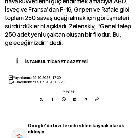
hava kuvvetlerini güçlendirmek amacıyla ABD,
İsveç ve Fransa'dan F-16, Gripen ve Rafale gibi
toplam 250 savaş uçağı almak için görüşmeleri
sürdürdüklerini açıkladı. Zelenskiy, "Genel talep
250 adet yeni uçaktan oluşan bir filodur. Bu,
geleceğimizdir" dedi.
İ
İSTANBUL TICARET GAZETESI
Yayınlanma
29.10.2025, 17:00
Güncellenme
09.07.2026, 08:29
Paylaş
N
Google'da bizi tercih edilen kaynak olarak
ekleyin