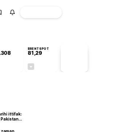
ÜYE
CANLI BORSA
Girişi
BRENTSPOT
.308
81,29
PİYASA
VERİLERİ
+1,37%
-1,80%
+0,00
-1,49
hi ittifak:
e Pakistan
dı
ne zaman