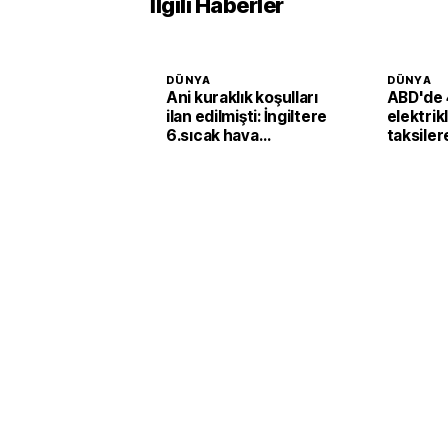
İlgili Haberler
DÜNYA
DÜNYA
Ani kuraklık koşulları
ABD'de 
ilan edilmişti: İngiltere
elektrik
6.sıcak hava
taksiler
dalgasının etkisine
yatırımı
girecek