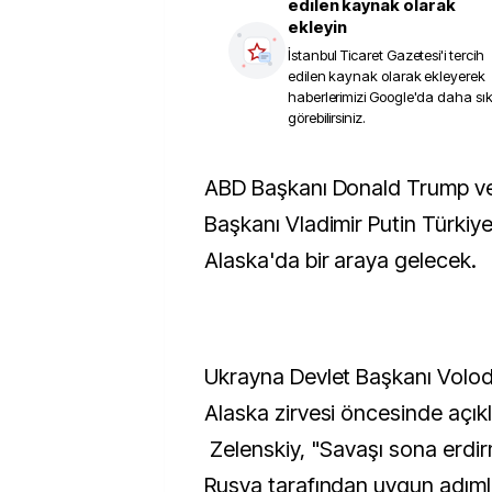
edilen kaynak olarak
ekleyin
İstanbul Ticaret Gazetesi
'i tercih
edilen kaynak olarak ekleyerek
haberlerimizi Google'da daha sı
görebilirsiniz.
ABD Başkanı Donald Trump ve Rusya Devlet
Başkanı Vladimir Putin Türkiy
Alaska'da bir araya gelecek.
Ukrayna Devlet Başkanı Volodi
Alaska zirvesi öncesinde açı
Zelenskiy, "Savaşı sona erdi
Rusya tarafından uygun adımlar