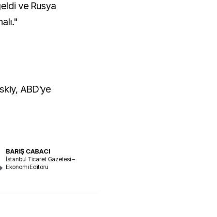
eldi ve Rusya
alı."
skiy, ABD'ye
BARIŞ CABACI
İstanbul Ticaret Gazetesi –
Ekonomi Editörü