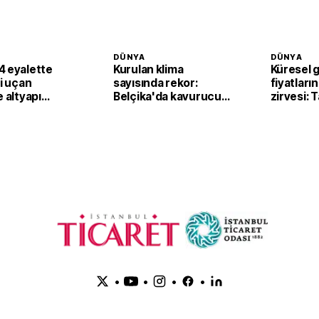
DÜNYA
DÜNYA
4 eyalette
Kurulan klima
Küresel 
li uçan
sayısında rekor:
fiyatların
e altyapı
Belçika'da kavurucu
zirvesi: 
sıcaklar klima
fiyatları
satışlarını artırdı
yukarı ta
•
•
•
•