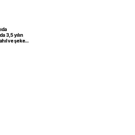
gıda
da 3,5 yılın
Tahıl ve şeker
 endeksi
şıdı