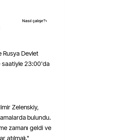
Kaynak ekle
Nasıl çalışır?
›
k
e saatiyle 23:00'da
mir Zelenskiy,
klamalarda bulundu.
rme zamanı geldi ve
 atılmalı."