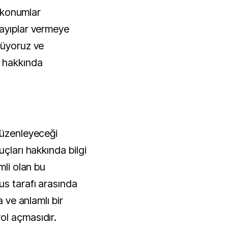
i konumlar
kayıplar vermeye
rüyoruz ve
m hakkında
düzenleyeceği
uçları hakkında bilgi
mli olan bu
us tarafı arasında
a ve anlamlı bir
ol açmasıdır.