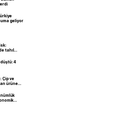
erdi
Türkiye
onuma geliyor
isk:
e tahıl
 düştü: 4
: Çip ve
ılan ürüne
dönümlük
ekonomik