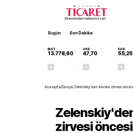
Ekonomiden haberiniz var!
Bugün
Son Dakika
Finans
EKST
BIST
USD
EUR
13.778,60
47,70
55,25
-0,15%
+0,17%
-20,22
0,08
Anasayfa
/
Dünya
/
Zelenskiy'den Alaska zirvesi önces
Zelenskiy'de
zirvesi öncesi