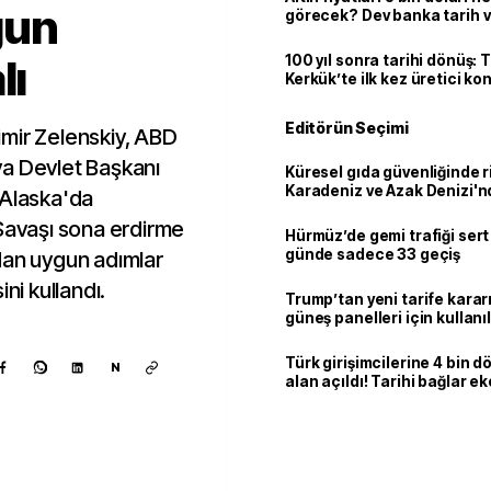
gun
görecek? Dev banka tarih v
lı
100 yıl sonra tarihi dönüş: 
Kerkük’te ilk kez üretici k
Editörün Seçimi
mir Zelenskiy, ABD
ya Devlet Başkanı
Küresel gıda güvenliğinde r
Karadeniz ve Azak Denizi'nd
 Alaska'da
trafiği sekteye uğradı
"Savaşı sona erdirme
Hürmüz’de gemi trafiği sert
günde sadece 33 geçiş
dan uygun adımlar
ni kullandı.
Trump’tan yeni tarife kararı
güneş panelleri için kullan
yüzde 15 vergi
Türk girişimcilerine 4 bin 
N
alan açıldı! Tarihi bağlar 
ortaklığa dönüşüyor