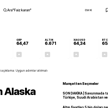
Ara
"
Faiz kararı
"
Ctrl K
RA
GBP
ALTIN
XAGUSD
BTC
64,47
6.671
64,34
65
+0,43%
+0,47%
+2,74%
+4,62%
0,24
0,30
177,96
2,84
i açıklama: Uygun adımlar atılmalı
Manşetten Seçmeler
n Alaska
SON DAKİKA | Savunmada tari
Türkiye, Suudi Arabistan v
'Mekke Anlaşması'nı imzala
Altın fiyatları 5 bin doları 