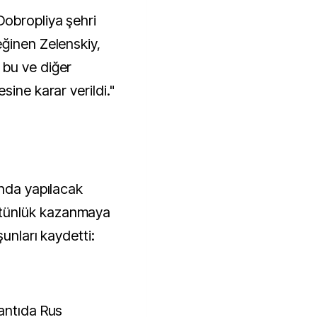
Dobropliya şehri
ğinen Zelenskiy,
bu ve diğer
sine karar verildi."
ında yapılacak
tünlük kazanmaya
şunları kaydetti:
antıda Rus