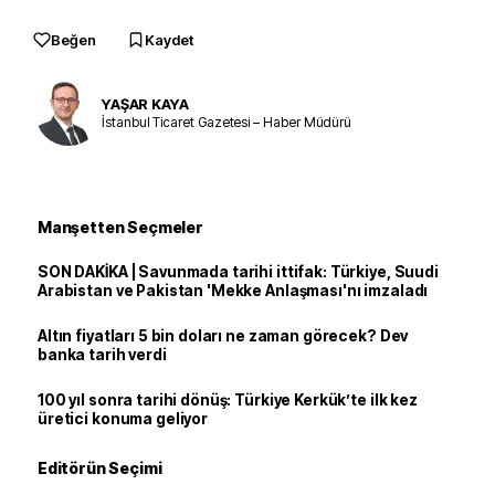
Beğen
Kaydet
YAŞAR KAYA
İstanbul Ticaret Gazetesi – Haber Müdürü
Manşetten Seçmeler
SON DAKİKA | Savunmada tarihi ittifak: Türkiye, Suudi
Arabistan ve Pakistan 'Mekke Anlaşması'nı imzaladı
Altın fiyatları 5 bin doları ne zaman görecek? Dev
banka tarih verdi
100 yıl sonra tarihi dönüş: Türkiye Kerkük’te ilk kez
üretici konuma geliyor
Editörün Seçimi