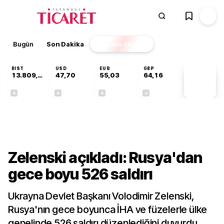
Bugün
Son Dakika
Finans
EKSTRA
BIST
USD
EUR
GBP
13.809,07
47,70
55,03
64,16
PİYASA
VERİLERİ
+0,07%
+0,17%
+0,04%
-0,03%
Dünya
Zelenski açıkladı: Rusya'dan
gece boyu 526 saldırı
Ukrayna Devlet Başkanı Volodimir Zelenski,
Rusya'nın gece boyunca İHA ve füzelerle ülke
genelinde 526 saldırı düzenlediğini duyurdu.