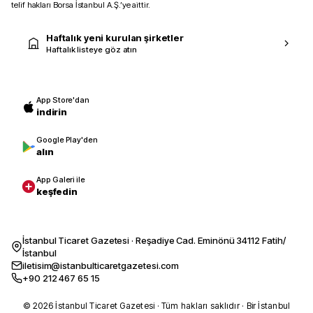
telif hakları Borsa İstanbul A.Ş.’ye aittir.
Haftalık yeni kurulan şirketler
Haftalık listeye göz atın
App Store'dan
indirin
Google Play'den
alın
App Galeri ile
keşfedin
İstanbul Ticaret Gazetesi · Reşadiye Cad. Eminönü 34112 Fatih/
İstanbul
iletisim@istanbulticaretgazetesi.com
+90 212 467 65 15
© 2026 İstanbul Ticaret Gazetesi · Tüm hakları saklıdır · Bir İstanbul