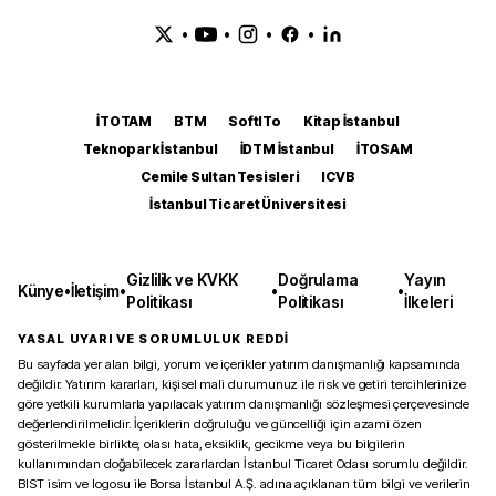
•
•
•
•
İTOTAM
BTM
SoftITo
Kitap İstanbul
Teknopark İstanbul
İDTM İstanbul
İTOSAM
Cemile Sultan Tesisleri
ICVB
İstanbul Ticaret Üniversitesi
Gizlilik ve KVKK
Doğrulama
Yayın
Künye
•
İletişim
•
•
•
Politikası
Politikası
İlkeleri
YASAL UYARI VE SORUMLULUK REDDİ
Bu sayfada yer alan bilgi, yorum ve içerikler yatırım danışmanlığı kapsamında
değildir. Yatırım kararları, kişisel mali durumunuz ile risk ve getiri tercihlerinize
göre yetkili kurumlarla yapılacak yatırım danışmanlığı sözleşmesi çerçevesinde
değerlendirilmelidir. İçeriklerin doğruluğu ve güncelliği için azami özen
gösterilmekle birlikte, olası hata, eksiklik, gecikme veya bu bilgilerin
kullanımından doğabilecek zararlardan İstanbul Ticaret Odası sorumlu değildir.
BIST isim ve logosu ile Borsa İstanbul A.Ş. adına açıklanan tüm bilgi ve verilerin