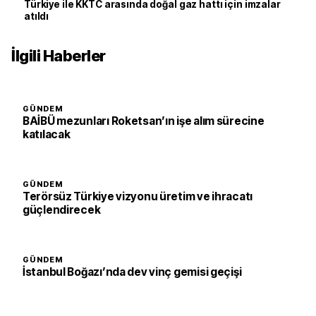
Türkiye ile KKTC arasında doğal gaz hattı için imzalar
atıldı
İlgili Haberler
GÜNDEM
BAİBÜ mezunları Roketsan’ın işe alım sürecine
katılacak
GÜNDEM
Terörsüz Türkiye vizyonu üretim ve ihracatı
güçlendirecek
GÜNDEM
İstanbul Boğazı’nda dev vinç gemisi geçişi