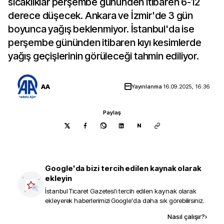
sıcaklıklar perşembe gününden itibaren 6-12
derece düşecek. Ankara ve İzmir'de 3 gün
boyunca yağış beklenmiyor. İstanbul'da ise
perşembe gününden itibaren kıyı kesimlerde
yağış geçişlerinin görüleceği tahmin ediliyor.
AA
Yayınlanma
16.09.2025, 16:36
Paylaş
N
Google'da bizi tercih edilen kaynak olarak
ekleyin
İstanbul Ticaret Gazetesi
'i tercih edilen kaynak olarak
ekleyerek haberlerimizi Google'da daha sık görebilirsiniz.
Kaynak ekle
Nasıl çalışır?
›