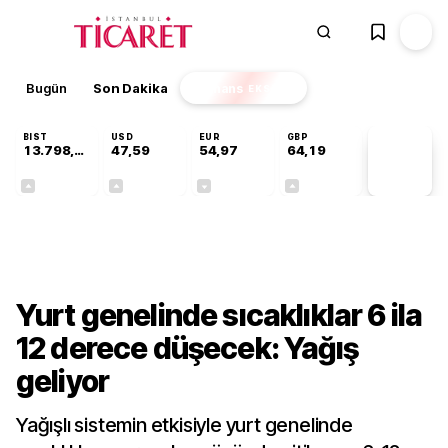
Bugün
Son Dakika
Finans
EKSTRA
BIST
USD
EUR
GBP
13.798,82
47,59
54,97
64,19
PİYASA
VERİLERİ
+0,70%
+0,05%
-0,08%
+0,15%
Gündem
Yurt genelinde sıcaklıklar 6 ila
12 derece düşecek: Yağış
geliyor
Yağışlı sistemin etkisiyle yurt genelinde