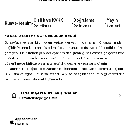
İstanbul Ticaret Üniversitesi
Gizlilik ve KVKK
Doğrulama
Yayın
Künye
•
İletişim
•
•
•
Politikası
Politikası
İlkeleri
YASAL UYARI VE SORUMLULUK REDDİ
Bu sayfada yer alan bilgi, yorum ve içerikler yatırım danışmanlığı kapsamında
değildir. Yatırım kararları, kişisel mali durumunuz ile risk ve getiri tercihlerinize
göre yetkili kurumlarla yapılacak yatırım danışmanlığı sözleşmesi çerçevesinde
değerlendirilmelidir. İçeriklerin doğruluğu ve güncelliği için azami özen
gösterilmekle birlikte, olası hata, eksiklik, gecikme veya bu bilgilerin
kullanımından doğabilecek zararlardan İstanbul Ticaret Odası sorumlu değildir.
BIST isim ve logosu ile Borsa İstanbul A.Ş. adına açıklanan tüm bilgi ve verilerin
telif hakları Borsa İstanbul A.Ş.’ye aittir.
Haftalık yeni kurulan şirketler
Haftalık listeye göz atın
App Store'dan
indirin