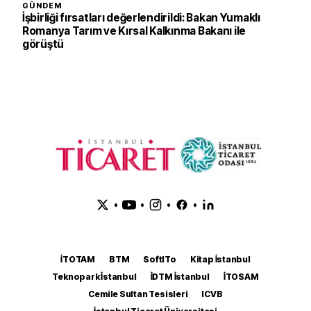
GÜNDEM
İşbirliği fırsatları değerlendirildi: Bakan Yumaklı
Romanya Tarım ve Kırsal Kalkınma Bakanı ile
görüştü
•
•
•
•
İTOTAM
BTM
SoftITo
Kitap İstanbul
Teknopark İstanbul
İDTM İstanbul
İTOSAM
Cemile Sultan Tesisleri
ICVB