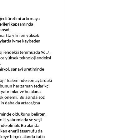
verileri kapsamında
ansıdı.
martta yılın en yüksek
 aylarda ivme kaybeden
oji endeksi temmuzda 96,7,
ece yüksek teknoloji endeksi
.
rkol, sanayi üretiminde
ji" kaleminde son aylardaki
ubunun her zaman tedarikçi
n yatırımlar ve bu alana
 çok önemli. Bu alanda söz
nin daha da artacağına
minde olduğunu belirten
li yatırımlarla ve yeşil
nde olmalı. Bu alanda
ırken enerji tasarrufu da
lkeye birçok alanda katkı