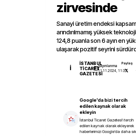
zirvesinde
Sanayi üretim endeksi kapsa
arındırılmamış yüksek teknoloj
124,8 puanla son 6 ayın en yü
ulaşarak pozitif seyrini sürdür
İSTANBUL
Paylaş
Yayınlanma
İ
TICARET
11.11.2024, 11:37
GAZETESI
Google'da bizi tercih
edilen kaynak olarak
ekleyin
İstanbul Ticaret Gazetesi
'i tercih
edilen kaynak olarak ekleyerek
haberlerimizi Google'da daha sı