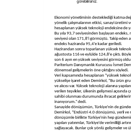
görebilirsiniz.
Ekonomi yönetiminin desteklediği katma değerli üretimi artırmaya
yönelik çalışmalarının etkisi, sanayi üretimi 
hesaplanan yüksek teknoloji endeksine de y
Bu yıla 93,7 seviyesinden başlayan endeks, 
seviyesi olan 171,8'i görmüştü. Takip eden
endeks haziranda 95,4'e kadar geriledi.
Hazirandan sonra toparlanan yüksek teknol
ağustosta 116 ve eylülde 124,8'e çıktı. Böyl
son 6 ayın en yüksek seviyesini görmüş oldu
Pariterium Danışmanlık Kurucusu İsmet Demi
dönemsel gelişmelerin öne çıktığını söyledi.
Veri kapsamında hesaplanan "yüksek teknolo
yükselişe işaret eden Demirkol, "Bu ürün gr
ve alıcısı var. Yüksek teknoloji alanına yapıla
verilen teşvikler, ülkenin gelişmesi açısında
sahibi olunması durumunda ihracat gelirleri
inanıyorum.” dedi.
Sanayide dönüşümün, Türkiye'nin de günde
Demirkol, "Endüstri 4.0 dönüşümü, yerli ve mil
dönüşümle birlikte Türkiye'nin hep gündemi
yapılan yatırımlar, Türkiye'de verimliliği artır
sağlayacak. Bunlar çok yönlü gelişmeler ve ü