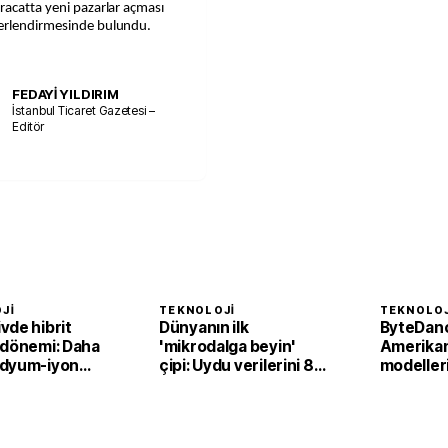
racatta yeni pazarlar açması
ğerlendirmesinde bulundu.
FEDAYİ YILDIRIM
İstanbul Ticaret Gazetesi –
Editör
JI
TEKNOLOJI
TEKNOLOJ
vde hibrit
Dünyanın ilk
ByteDan
 dönemi: Daha
'mikrodalga beyin'
Amerikan
dyum-iyon
çipi: Uydu verilerini 8
modeller
kat azaltmak için dil
kopyalam
öğreniyor