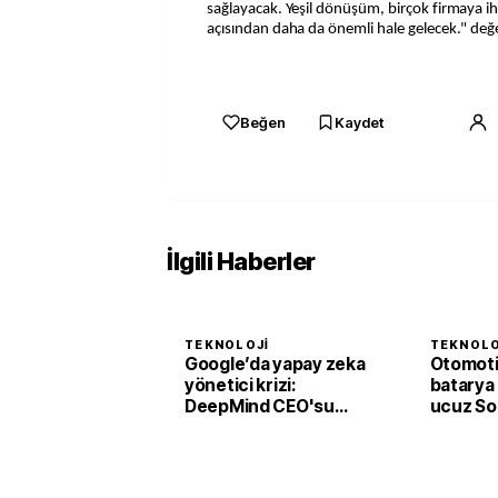
sağlayacak. Yeşil dönüşüm, birçok firmaya ih
açısından daha da önemli hale gelecek." de
Beğen
Kaydet
İlgili Haberler
TEKNOLOJI
TEKNOLO
Google’da yapay zeka
Otomoti
yönetici krizi:
batarya
DeepMind CEO'su
ucuz So
istifa etti
piller