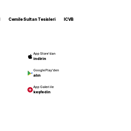
M
Cemile Sultan Tesisleri
ICVB
App Store'dan
indirin
Google Play'den
alın
App Galeri ile
keşfedin