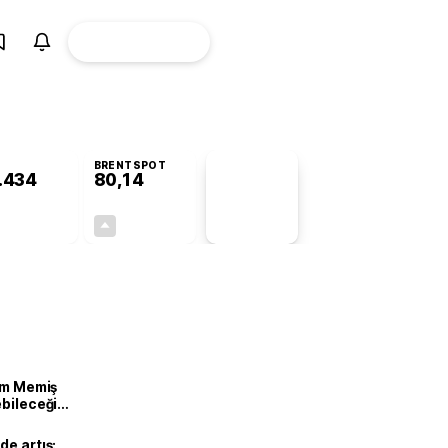
ÜYE
CANLI BORSA
Girişi
BRENTSPOT
.434
80,14
PİYASA
VERİLERİ
+0,14%
+1,56%
+0,00
1,23
lam Memiş
ebileceği
var
de artış: