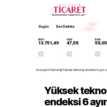
Ekonomiden haberiniz var!
Bugün
Son Dakika
Finans
EKST
BIST
USD
EUR
13.751,45
47,59
55,05
+0,35%
+0,06%
48,32
0,03
Anasayfa
/
Teknoloji
/
Yüksek teknoloji endeksi 6 ayın 
Yüksek teknol
endeksi 6 ayı