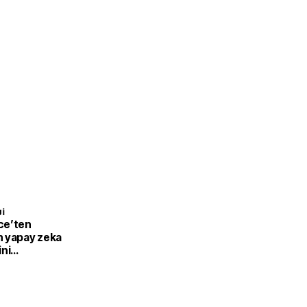
I
ce’ten
 yapay zeka
ini
ama kararı