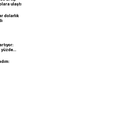
olara ulaştı
r dolarlık
dı
artıyor:
ı yüzde
adım: