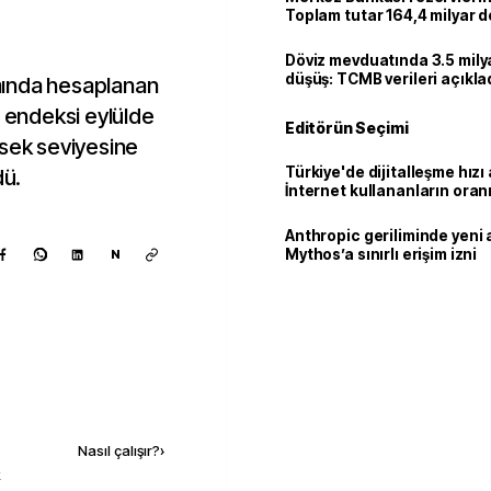
Toplam tutar 164,4 milyar d
Döviz mevduatında 3.5 milya
düşüş: TCMB verileri açıkla
mında hesaplanan
i endeksi eylülde
Editörün Seçimi
ksek seviyesine
Türkiye'de dijitalleşme hızı 
dü.
İnternet kullananların oran
92,3'e yükseldi
Anthropic geriliminde yeni 
Mythos’a sınırlı erişim izni
N
Kaynak ekle
Nasıl çalışır?
›
k