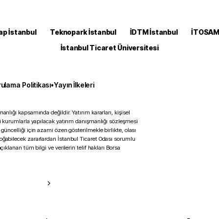
ap İstanbul
Teknopark İstanbul
İDTM İstanbul
İTOSA
İstanbul Ticaret Üniversitesi
ulama Politikası
•
Yayın İlkeleri
anlığı kapsamında değildir. Yatırım kararları, kişisel
ili kurumlarla yapılacak yatırım danışmanlığı sözleşmesi
 güncelliği için azami özen gösterilmekle birlikte, olası
doğabilecek zararlardan İstanbul Ticaret Odası sorumlu
çıklanan tüm bilgi ve verilerin telif hakları Borsa