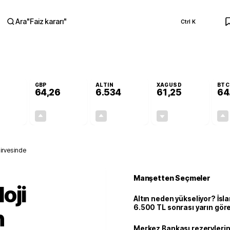
Ara
"
Faiz kararı
"
Ctrl K
RA
GBP
ALTIN
XAGUSD
BTC
64,26
6.534
61,25
64
+0,08%
+0,25%
+0,59%
-1,27%
0,04
0,16
38,28
-0,79
zirvesinde
Manşetten Seçmeler
oji
Altın neden yükseliyor? İs
6.500 TL sonrası yarın gör
n
seviyeyi açıkladı: 2 ihtimal 
Merkez Bankası rezervlerin