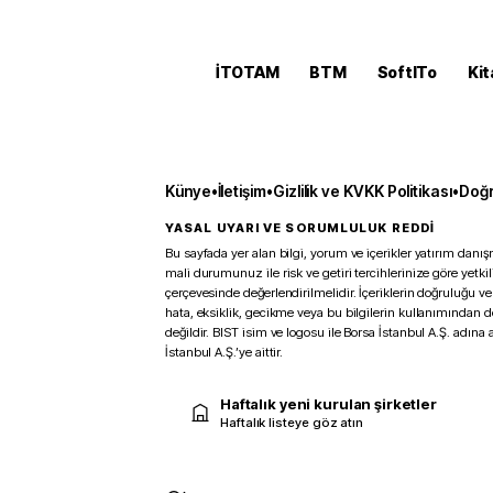
İTOTAM
BTM
SoftITo
Kit
Künye
•
İletişim
•
Gizlilik ve KVKK Politikası
•
Doğr
YASAL UYARI VE SORUMLULUK REDDİ
Bu sayfada yer alan bilgi, yorum ve içerikler yatırım danışm
mali durumunuz ile risk ve getiri tercihlerinize göre yetk
çerçevesinde değerlendirilmelidir. İçeriklerin doğruluğu ve
hata, eksiklik, gecikme veya bu bilgilerin kullanımından 
değildir. BIST isim ve logosu ile Borsa İstanbul A.Ş. adına a
İstanbul A.Ş.’ye aittir.
Haftalık yeni kurulan şirketler
Haftalık listeye göz atın