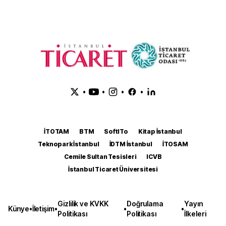
•
•
•
•
İTOTAM
BTM
SoftITo
Kitap İstanbul
Teknopark İstanbul
İDTM İstanbul
İTOSAM
Cemile Sultan Tesisleri
ICVB
İstanbul Ticaret Üniversitesi
Gizlilik ve KVKK
Doğrulama
Yayın
Künye
•
İletişim
•
•
•
Politikası
Politikası
İlkeleri