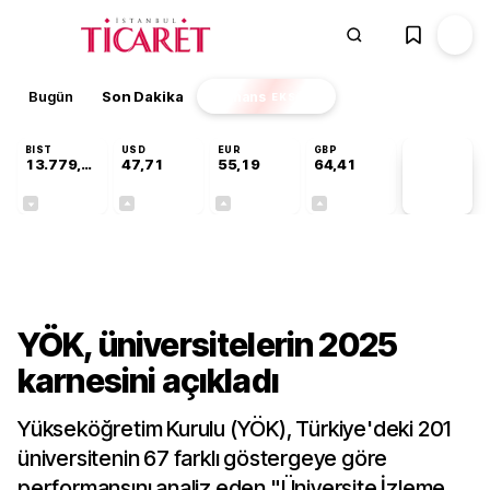
Bugün
Son Dakika
Finans
EKSTRA
BIST
USD
EUR
GBP
13.779,39
47,71
55,19
64,41
PİYASA
VERİLERİ
-0,14%
+0,18%
+0,32%
+0,38%
Gündem
YÖK, üniversitelerin 2025
karnesini açıkladı
Yükseköğretim Kurulu (YÖK), Türkiye'deki 201
üniversitenin 67 farklı göstergeye göre
performansını analiz eden "Üniversite İzleme