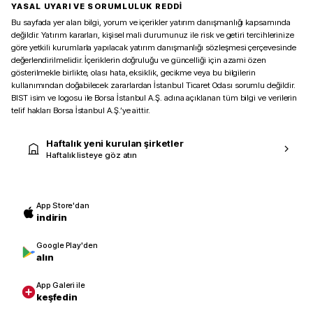
YASAL UYARI VE SORUMLULUK REDDİ
Bu sayfada yer alan bilgi, yorum ve içerikler yatırım danışmanlığı kapsamında
değildir. Yatırım kararları, kişisel mali durumunuz ile risk ve getiri tercihlerinize
göre yetkili kurumlarla yapılacak yatırım danışmanlığı sözleşmesi çerçevesinde
değerlendirilmelidir. İçeriklerin doğruluğu ve güncelliği için azami özen
gösterilmekle birlikte, olası hata, eksiklik, gecikme veya bu bilgilerin
kullanımından doğabilecek zararlardan İstanbul Ticaret Odası sorumlu değildir.
BIST isim ve logosu ile Borsa İstanbul A.Ş. adına açıklanan tüm bilgi ve verilerin
telif hakları Borsa İstanbul A.Ş.’ye aittir.
Haftalık yeni kurulan şirketler
Haftalık listeye göz atın
App Store'dan
indirin
Google Play'den
alın
App Galeri ile
keşfedin