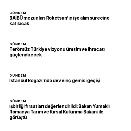
GÜNDEM
BAİBÜ mezunları Roketsan’ın işe alım sürecine
katılacak
GÜNDEM
Terörsüz Türkiye vizyonu üretim ve ihracatı
güçlendirecek
GÜNDEM
İstanbul Boğazı’nda dev vinç gemisi geçişi
GÜNDEM
İşbirliği fırsatları değerlendirildi: Bakan Yumaklı
Romanya Tarım ve Kırsal Kalkınma Bakanı ile
görüştü