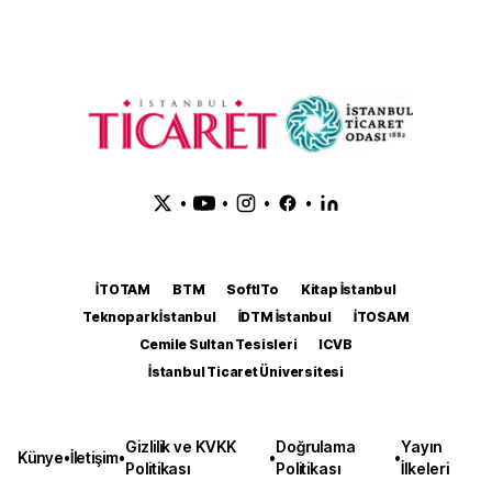
•
•
•
•
İTOTAM
BTM
SoftITo
Kitap İstanbul
Teknopark İstanbul
İDTM İstanbul
İTOSAM
Cemile Sultan Tesisleri
ICVB
İstanbul Ticaret Üniversitesi
Gizlilik ve KVKK
Doğrulama
Yayın
Künye
•
İletişim
•
•
•
Politikası
Politikası
İlkeleri