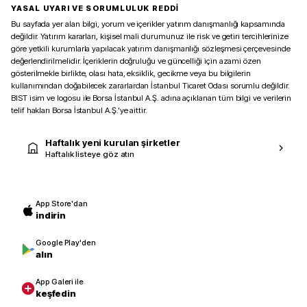
YASAL UYARI VE SORUMLULUK REDDİ
Bu sayfada yer alan bilgi, yorum ve içerikler yatırım danışmanlığı kapsamında
değildir. Yatırım kararları, kişisel mali durumunuz ile risk ve getiri tercihlerinize
göre yetkili kurumlarla yapılacak yatırım danışmanlığı sözleşmesi çerçevesinde
değerlendirilmelidir. İçeriklerin doğruluğu ve güncelliği için azami özen
gösterilmekle birlikte, olası hata, eksiklik, gecikme veya bu bilgilerin
kullanımından doğabilecek zararlardan İstanbul Ticaret Odası sorumlu değildir.
BIST isim ve logosu ile Borsa İstanbul A.Ş. adına açıklanan tüm bilgi ve verilerin
telif hakları Borsa İstanbul A.Ş.’ye aittir.
Haftalık yeni kurulan şirketler
Haftalık listeye göz atın
App Store'dan
indirin
Google Play'den
alın
App Galeri ile
keşfedin