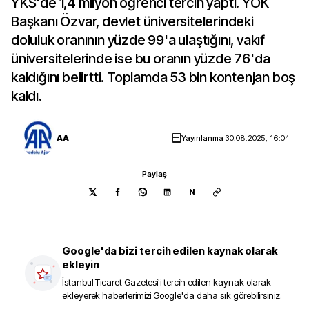
YKS'de 1,4 milyon öğrenci tercih yaptı. YÖK
Başkanı Özvar, devlet üniversitelerindeki
doluluk oranının yüzde 99'a ulaştığını, vakıf
üniversitelerinde ise bu oranın yüzde 76'da
kaldığını belirtti. Toplamda 53 bin kontenjan boş
kaldı.
AA
Yayınlanma
30.08.2025, 16:04
Paylaş
N
Google'da bizi tercih edilen kaynak olarak
ekleyin
İstanbul Ticaret Gazetesi
'i tercih edilen kaynak olarak
ekleyerek haberlerimizi Google'da daha sık görebilirsiniz.