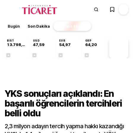
Bugün
Son Dakika
Finans
EKSTRA
BIST
USD
EUR
GBP
13.798,82
47,59
54,97
64,20
PİYASA
VERİLERİ
+0,70%
+0,06%
-0,07%
+0,15%
Gündem
YKS sonuçları açıklandı: En
başarılı öğrencilerin tercihleri
belli oldu
2,3 milyon adayın tercih yapma hakkı kazandığı