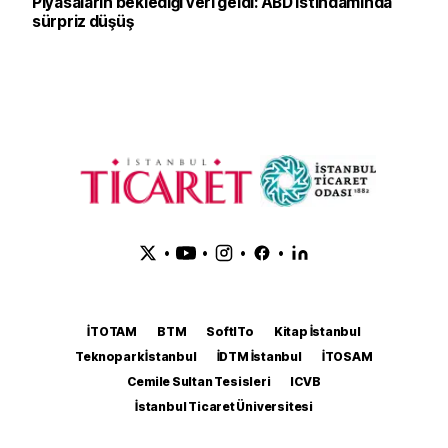
Piyasaların beklediği veri geldi: ABD istihdamında
sürpriz düşüş
•
•
•
•
İTOTAM
BTM
SoftITo
Kitap İstanbul
Teknopark İstanbul
İDTM İstanbul
İTOSAM
Cemile Sultan Tesisleri
ICVB
İstanbul Ticaret Üniversitesi