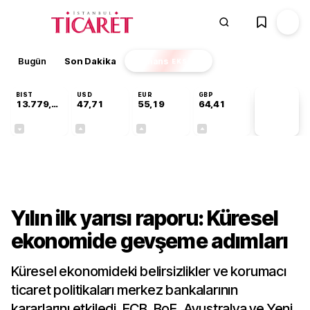
Bugün
Son Dakika
Finans
EKSTRA
BIST
USD
EUR
GBP
13.779,39
47,71
55,19
64,41
PİYASA
VERİLERİ
-0,14%
+0,18%
+0,32%
+0,38%
Finans
Yılın ilk yarısı raporu: Küresel
ekonomide gevşeme adımları
Küresel ekonomideki belirsizlikler ve korumacı
ticaret politikaları merkez bankalarının
kararlarını etkiledi. ECB, BoE, Avustralya ve Yeni