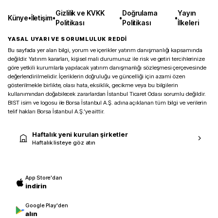
Gizlilik ve KVKK
Doğrulama
Yayın
Künye
•
İletişim
•
•
•
Politikası
Politikası
İlkeleri
YASAL UYARI VE SORUMLULUK REDDİ
Bu sayfada yer alan bilgi, yorum ve içerikler yatırım danışmanlığı kapsamında
değildir. Yatırım kararları, kişisel mali durumunuz ile risk ve getiri tercihlerinize
göre yetkili kurumlarla yapılacak yatırım danışmanlığı sözleşmesi çerçevesinde
değerlendirilmelidir. İçeriklerin doğruluğu ve güncelliği için azami özen
gösterilmekle birlikte, olası hata, eksiklik, gecikme veya bu bilgilerin
kullanımından doğabilecek zararlardan İstanbul Ticaret Odası sorumlu değildir.
BIST isim ve logosu ile Borsa İstanbul A.Ş. adına açıklanan tüm bilgi ve verilerin
telif hakları Borsa İstanbul A.Ş.’ye aittir.
Haftalık yeni kurulan şirketler
Haftalık listeye göz atın
App Store'dan
indirin
Google Play'den
alın