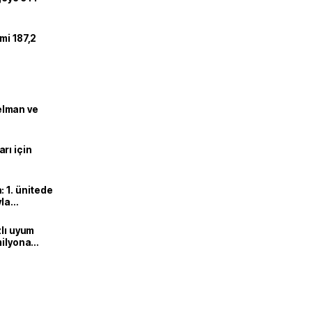
mi 187,2
lman ve
rı için
 1. ünitede
yla
zlı uyum
milyona