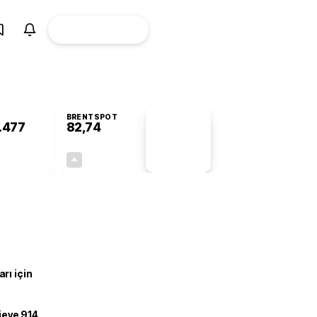
ÜYE
CANLI BORSA
Girişi
BRENTSPOT
.477
82,74
PİYASA
VERİLERİ
-0,77%
+4,85%
+0,00
3,83
rı için
ojeye 914