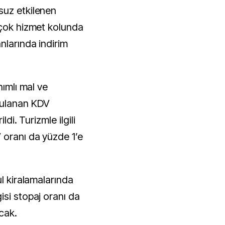
rçok hizmet kolunda
nlarında indirim
nımlı mal ve
gulanan KDV
ldi. Turizmle ilgili
 oranı da yüzde 1’e
ul kiralamalarında
isi stopaj oranı da
cak.