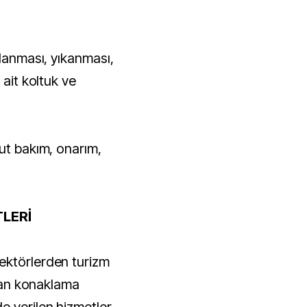
ğlanması, yıkanması,
 ait koltuk ve
ut bakım, onarım,
TLERİ
ektörlerden turizm
olan konaklama