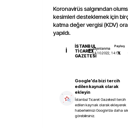
Koronavirüs salgınından olums
kesimleri desteklemek için bi
katma değer vergisi (KDV) oran
yapıldı.
İSTANBUL
Paylaş
Yayınlanma
İ
TICARET
24.10.2022, 14:18
GAZETESI
Google'da bizi tercih
edilen kaynak olarak
ekleyin
İstanbul Ticaret Gazetesi
'i tercih
edilen kaynak olarak ekleyerek
haberlerimizi Google'da daha sı
görebilirsiniz.