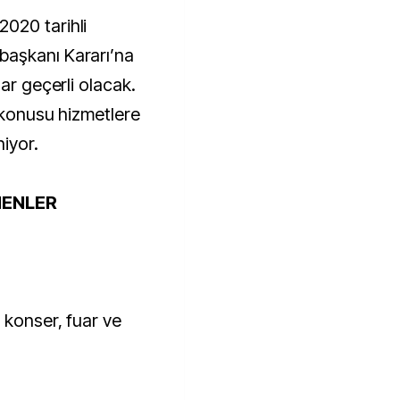
020 tarihli
başkanı Kararı’na
ar geçerli olacak.
 konusu hizmetlere
niyor.
NENLER
 konser, fuar ve