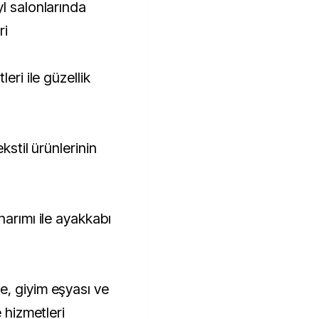
l salonlarında
ri
eri ile güzellik
ekstil ürünlerinin
narımı ile ayakkabı
, giyim eşyası ve
e hizmetleri