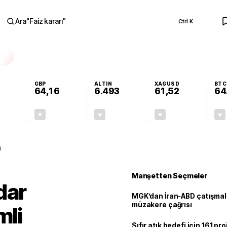
Ara
"
Faiz kararı
"
Ctrl K
RA
GBP
ALTIN
XAGUSD
BTC
64,16
6.493
61,52
64
-0,08%
+0,10%
-0,04%
-0,84%
-0,04
0,07
-2,64
-0,52
i
Manşetten Seçmeler
dar
MGK’dan İran-ABD çatışmala
müzakere çağrısı
mli
Sıfır atık hedefi için 161 pr