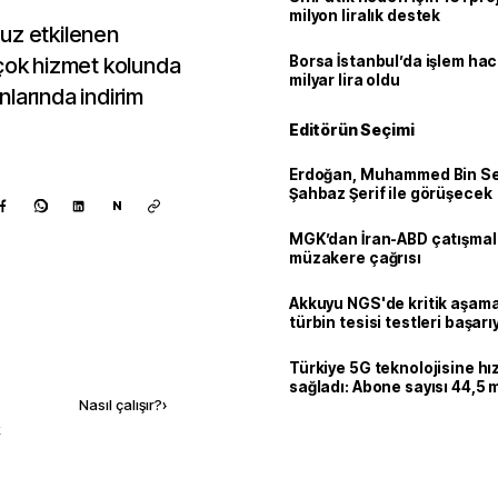
milyon liralık destek
uz etkilenen
rçok hizmet kolunda
Borsa İstanbul’da işlem hac
milyar lira oldu
larında indirim
Editörün Seçimi
Erdoğan, Muhammed Bin Se
Şahbaz Şerif ile görüşecek
N
MGK’dan İran-ABD çatışmala
müzakere çağrısı
Akkuyu NGS'de kritik aşama:
türbin tesisi testleri başarı
tamamlandı
Kaynak ekle
Türkiye 5G teknolojisine hı
sağladı: Abone sayısı 44,5 
Nasıl çalışır?
›
ulaştı
k