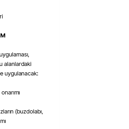
ri
İM
uygulaması,
u alanlardaki
de uygulanacak:
e onarımı
azların (buzdolabı,
ımı