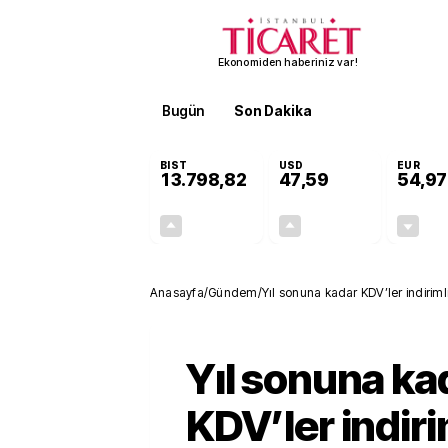
Ekonomiden haberiniz var!
Bugün
Son Dakika
Finans
EKST
BIST
USD
EUR
13.798,82
47,59
54,97
+0,70%
+0,06%
95,68
0,03
Anasayfa
/
Gündem
/
Yıl sonuna kadar KDV’ler indiriml
Yıl sonuna ka
KDV’ler indiri