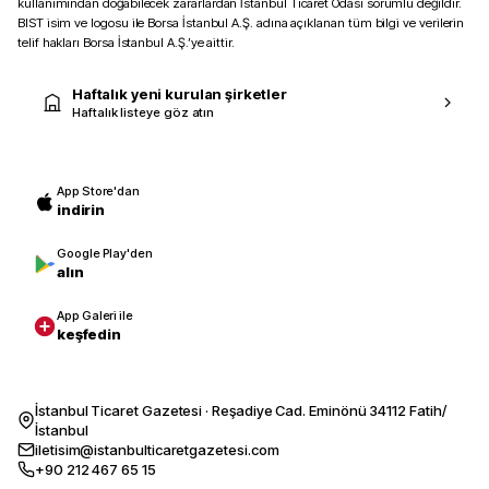
kullanımından doğabilecek zararlardan İstanbul Ticaret Odası sorumlu değildir.
BIST isim ve logosu ile Borsa İstanbul A.Ş. adına açıklanan tüm bilgi ve verilerin
telif hakları Borsa İstanbul A.Ş.’ye aittir.
Haftalık yeni kurulan şirketler
Haftalık listeye göz atın
App Store'dan
indirin
Google Play'den
alın
App Galeri ile
keşfedin
İstanbul Ticaret Gazetesi · Reşadiye Cad. Eminönü 34112 Fatih/
İstanbul
iletisim@istanbulticaretgazetesi.com
+90 212 467 65 15