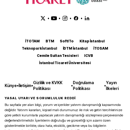
•
•
•
•
İTOTAM
BTM
SoftITo
Kitap İstanbul
Teknopark İstanbul
İDTM İstanbul
İTOSAM
Cemile Sultan Tesisleri
ICVB
İstanbul Ticaret Üniversitesi
Gizlilik ve KVKK
Doğrulama
Yayın
Künye
•
İletişim
•
•
•
Politikası
Politikası
İlkeleri
YASAL UYARI VE SORUMLULUK REDDİ
Bu sayfada yer alan bilgi, yorum ve içerikler yatırım danışmanlığı kapsamında
değildir. Yatırım kararları, kişisel mali durumunuz ile risk ve getiri tercihlerinize
göre yetkili kurumlarla yapılacak yatırım danışmanlığı sözleşmesi çerçevesinde
değerlendirilmelidir. İçeriklerin doğruluğu ve güncelliği için azami özen
gösterilmekle birlikte, olası hata, eksiklik, gecikme veya bu bilgilerin