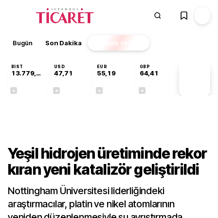
Bugün
Son Dakika
Finans
EKSTRA
BIST
USD
EUR
GBP
13.779,39
47,71
55,19
64,41
PİYASA
VERİLERİ
-0,14%
+0,18%
+0,32%
+0,38%
Teknoloji
Yeşil hidrojen üretiminde rekor
kıran yeni katalizör geliştirildi
Nottingham Üniversitesi liderliğindeki
araştırmacılar, platin ve nikel atomlarının
yeniden düzenlenmesiyle su ayrıştırmada