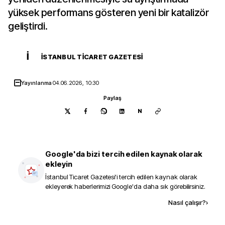
yüksek performans gösteren yeni bir katalizör
geliştirdi.
İ
İSTANBUL TICARET GAZETESI
Yayınlanma
04.06.2026, 10:30
Paylaş
N
Google'da bizi tercih edilen kaynak olarak
ekleyin
İstanbul Ticaret Gazetesi
'i tercih edilen kaynak olarak
ekleyerek haberlerimizi Google'da daha sık görebilirsiniz.
Kaynak ekle
Nasıl çalışır?
›