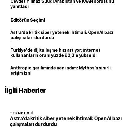
Cevdet Yılmaz Suudi Arabistan ve KAAN sorusunu
yanıtladı
Editörün Seçimi
Astra’da kritik siber yetenek ihtimali: OpenAI bazı
çalışmaları durdurdu
Türkiye'de dijitalleşme hızı artıyor: İnternet
kullananların oranı yüzde 92,3'e yükseldi
Anthropic geriliminde yeni adım: Mythos’a sınırlı
erişim izni
İlgili Haberler
TEKNOLOJI
Astra’da kritik siber yetenek ihtimali: OpenAI bazı
çalışmaları durdurdu