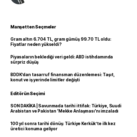
Manşetten Seçmeler
Gram altın 6.704 TL, gram gümüş 99.70 TL oldu:
Fiyatlar neden yükseldi?
Piyasaların beklediği veri geldi: ABD istihdamında
sürpriz düşüş
BDDK’dan tasarruf finansman düzenlemesi: Taşıt,
konut ve iş yerinde limitler değişti
Editörün Seçimi
SON DAKİKA | Savunmada tarihi ittifak: Türkiye, Suudi
Arabistan ve Pakistan 'Mekke Anlaşması'nı imzaladı
100 yıl sonra tarihi dönüş: Türkiye Kerkük’te ilk kez
üretici konuma geliyor