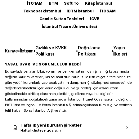
İTOTAM
BTM
SoftITo
Kitap İstanbul
Teknopark İstanbul
İDTM İstanbul
İTOSAM
Cemile Sultan Tesisleri
ICVB
İstanbul Ticaret Üniversitesi
Gizlilik ve KVKK
Doğrulama
Yayın
Künye
•
İletişim
•
•
•
Politikası
Politikası
İlkeleri
YASAL UYARI VE SORUMLULUK REDDİ
Bu sayfada yer alan bilgi, yorum ve içerikler yatırım danışmanlığı kapsamında
değildir. Yatırım kararları, kişisel mali durumunuz ile risk ve getiri tercihlerinize
göre yetkili kurumlarla yapılacak yatırım danışmanlığı sözleşmesi çerçevesinde
değerlendirilmelidir. İçeriklerin doğruluğu ve güncelliği için azami özen
gösterilmekle birlikte, olası hata, eksiklik, gecikme veya bu bilgilerin
kullanımından doğabilecek zararlardan İstanbul Ticaret Odası sorumlu değildir.
BIST isim ve logosu ile Borsa İstanbul A.Ş. adına açıklanan tüm bilgi ve verilerin
telif hakları Borsa İstanbul A.Ş.’ye aittir.
Haftalık yeni kurulan şirketler
Haftalık listeye göz atın