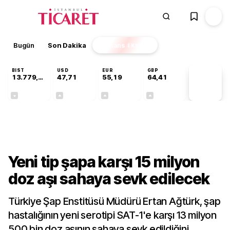
Bugün
Son Dakika
Finans
EKSTRA
BIST
USD
EUR
GBP
13.779,39
47,71
55,19
64,41
PİYASA
VERİLERİ
-0,14%
+0,18%
+0,32%
+0,38%
Gündem
Yeni tip şapa karşı 15 milyon
doz aşı sahaya sevk edilecek
Türkiye Şap Enstitüsü Müdürü Ertan Ağtürk, şap
hastalığının yeni serotipi SAT-1'e karşı 13 milyon
500 bin doz aşının sahaya sevk edildiğini