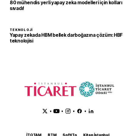
80 mühendis yerli yapay zeka modelleri için kolları
sıvadı!
TEKNOLOJI
Yapay zekada HBM bellek darboğazına çözüm: HBF
teknolojisi
•
•
•
•
İTOTAM
BTM
SoftITo
Kitap İstanbul