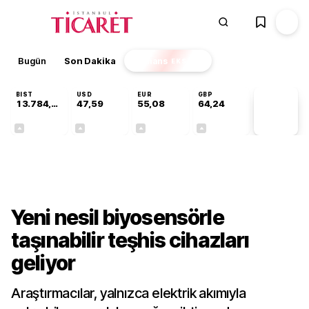
Bugün
Son Dakika
Finans
EKSTRA
BIST
USD
EUR
GBP
13.784,87
47,59
55,08
64,24
PİYASA
VERİLERİ
+0,60%
+0,06%
+0,13%
+0,22%
Teknoloji
Yeni nesil biyosensörle
taşınabilir teşhis cihazları
geliyor
Araştırmacılar, yalnızca elektrik akımıyla