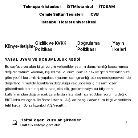
Teknopark İstanbul
İDTM İstanbul
İTOSAM
Cemile Sultan Tesisleri
ICVB
İstanbul Ticaret Üniversitesi
Gizlilik ve KVKK
Doğrulama
Yayın
Künye
•
İletişim
•
•
•
Politikası
Politikası
İlkeleri
YASAL UYARI VE SORUMLULUK REDDİ
Bu sayfada yer alan bilgi, yorum ve içerikler yatırım danışmanlığı kapsamında
değildir. Yatırım kararları, kişisel mali durumunuz ile risk ve getiri tercihlerinize
göre yetkili kurumlarla yapılacak yatırım danışmanlığı sözleşmesi çerçevesinde
değerlendirilmelidir. İçeriklerin doğruluğu ve güncelliği için azami özen
gösterilmekle birlikte, olası hata, eksiklik, gecikme veya bu bilgilerin
kullanımından doğabilecek zararlardan İstanbul Ticaret Odası sorumlu değildir.
BIST isim ve logosu ile Borsa İstanbul A.Ş. adına açıklanan tüm bilgi ve verilerin
telif hakları Borsa İstanbul A.Ş.’ye aittir.
Haftalık yeni kurulan şirketler
Haftalık listeye göz atın