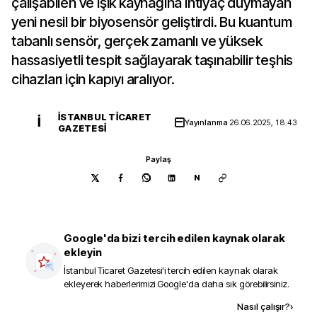
çalışabilen ve ışık kaynağına ihtiyaç duymayan
yeni nesil bir biyosensör geliştirdi. Bu kuantum
tabanlı sensör, gerçek zamanlı ve yüksek
hassasiyetli tespit sağlayarak taşınabilir teşhis
cihazları için kapıyı aralıyor.
İSTANBUL TICARET
İ
Yayınlanma
26.06.2025, 18:43
GAZETESI
Paylaş
N
Google'da bizi tercih edilen kaynak olarak
ekleyin
İstanbul Ticaret Gazetesi
'i tercih edilen kaynak olarak
ekleyerek haberlerimizi Google'da daha sık görebilirsiniz.
Kaynak ekle
Nasıl çalışır?
›