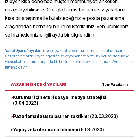
izleyen kısa dönemde müşteri memnuniyeti anketleri
düzenleyebilirsiniz. Google Forms’tan ücretsiz yararlanın.
Kısa bir araştırma ile bulabileceğiniz e-posta pazarlama
araçlarından herhangi biri ile müşterilerinizi yeni ürünleriniz
ve hizmetlerinizle ilgili ayda bir bilgilendirin.
Yasal Uyarı:
Yayınlanan köşe yazısı/haberin tüm hakları
İstanbul Ticaret
Gazetesi
'ne aittir. Kaynak gösterilse veya habere aktif link verilse dahi köşe
yazısı/haberin tamamı ya da bir bölümü kesinlikle kullanılamaz. Ayrıntılar için
lütfen
tıklayın
.
YAZARIN ÖNCEKİ YAZILARI
Tüm Yazıları >
>
Kurumlar için etkili sosyal medya stratejisi
(
3.04.2023
)
>
Pazarlamada ustalaştıran taktikler
(
20.03.2023
)
>
Yapay zeka ile ihracat dönemi
(
6.03.2023
)