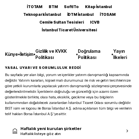
İTOTAM
BTM
SoftITo
Kitap İstanbul
Teknopark İstanbul
İDTM İstanbul
İTOSAM
Cemile Sultan Tesisleri
ICVB
İstanbul Ticaret Üniversitesi
Gizlilik ve KVKK
Doğrulama
Yayın
Künye
•
İletişim
•
•
•
Politikası
Politikası
İlkeleri
YASAL UYARI VE SORUMLULUK REDDİ
Bu sayfada yer alan bilgi, yorum ve içerikler yatırım danışmanlığı kapsamında
değildir. Yatırım kararları, kişisel mali durumunuz ile risk ve getiri tercihlerinize
göre yetkili kurumlarla yapılacak yatırım danışmanlığı sözleşmesi çerçevesinde
değerlendirilmelidir. İçeriklerin doğruluğu ve güncelliği için azami özen
gösterilmekle birlikte, olası hata, eksiklik, gecikme veya bu bilgilerin
kullanımından doğabilecek zararlardan İstanbul Ticaret Odası sorumlu değildir.
BIST isim ve logosu ile Borsa İstanbul A.Ş. adına açıklanan tüm bilgi ve verilerin
telif hakları Borsa İstanbul A.Ş.’ye aittir.
Haftalık yeni kurulan şirketler
Haftalık listeye göz atın