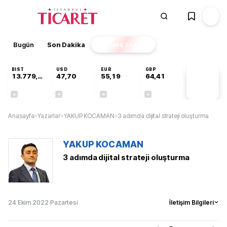
Bugün
Son Dakika
Finans
EKSTRA
BIST
USD
EUR
GBP
13.779,39
47,70
55,19
64,41
PİYASA
VERİLERİ
-0,14%
+0,15%
+0,32%
+0,37%
Anasayfa
>
Yazarlar
>
YAKUP KOCAMAN
>
3 adımda dijital strateji oluşturma
YAKUP KOCAMAN
3 adımda dijital strateji oluşturma
24 Ekim 2022 Pazartesi
İletişim Bilgileri