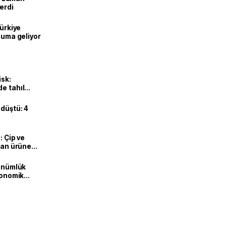
erdi
Türkiye
onuma geliyor
isk:
e tahıl
 düştü: 4
: Çip ve
ılan ürüne
dönümlük
ekonomik