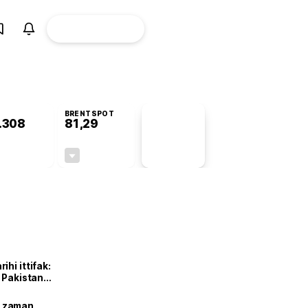
ÜYE
CANLI BORSA
Girişi
BRENTSPOT
.308
81,29
PİYASA
VERİLERİ
+1,37%
-1,80%
+0,00
-1,49
hi ittifak:
e Pakistan
dı
ne zaman