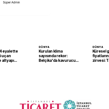
Süper Admin
DÜNYA
DÜNYA
4 eyalette
Kurulan klima
Küresel 
li uçan
sayısında rekor:
fiyatların
e altyapı
Belçika'da kavurucu
zirvesi: 
sıcaklar klima
fiyatları
satışlarını artırdı
yukarı ta