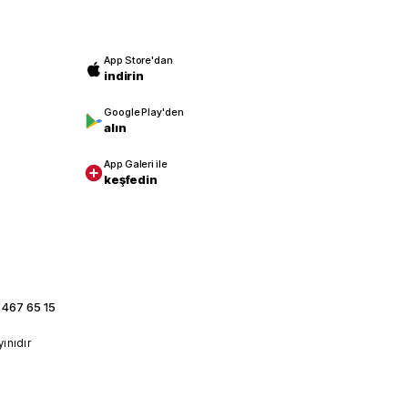
App Store'dan
indirin
Google Play'den
alın
App Galeri ile
keşfedin
 467 65 15
yınıdır