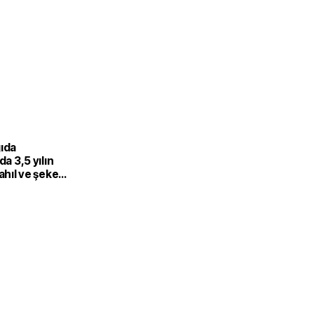
gıda
da 3,5 yılın
Tahıl ve şeker
 endeksi
şıdı