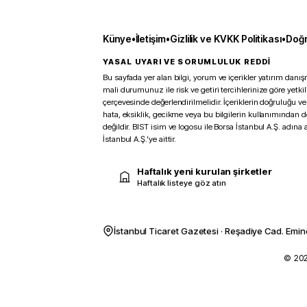
Künye
•
İletişim
•
Gizlilik ve KVKK Politikası
•
Doğr
YASAL UYARI VE SORUMLULUK REDDİ
Bu sayfada yer alan bilgi, yorum ve içerikler yatırım danışm
mali durumunuz ile risk ve getiri tercihlerinize göre yetk
çerçevesinde değerlendirilmelidir. İçeriklerin doğruluğu ve
hata, eksiklik, gecikme veya bu bilgilerin kullanımından 
değildir. BIST isim ve logosu ile Borsa İstanbul A.Ş. adına a
İstanbul A.Ş.’ye aittir.
Haftalık yeni kurulan şirketler
Haftalık listeye göz atın
İstanbul Ticaret Gazetesi · Reşadiye Cad. Emin
© 2026