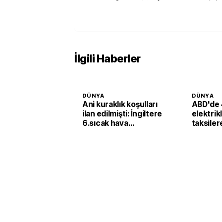
İlgili Haberler
DÜNYA
DÜNYA
Ani kuraklık koşulları
ABD'de 
ilan edilmişti: İngiltere
elektrik
6.sıcak hava
taksiler
dalgasının etkisine
yatırımı
girecek