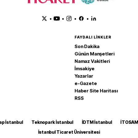
•
•
•
•
FAYDALI LINKLER
Son Dakika
Günün Manşetleri
Namaz Vakitleri
İmsakiye
Yazarlar
e-Gazete
Haber Site Haritası
RSS
ap İstanbul
Teknopark İstanbul
İDTM İstanbul
İTOSA
İstanbul Ticaret Üniversitesi