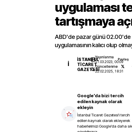
uygulaması te
tartışmaya açı
ABD'de pazar günü 02.00'de g
uygulamasının kalıcı olup olmaya
Yayınlanma
İSTANBUL
Paylaş
11.03.2023, 00:09
İ
TICARET
Güncellenme
GAZETESI
22.02.2025, 18:31
Google'da bizi tercih
edilen kaynak olarak
ekleyin
İstanbul Ticaret Gazetesi
'i tercih
edilen kaynak olarak ekleyerek
haberlerimizi Google'da daha sı
görebilirsiniz.