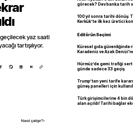
krar
görecek? Dev banka tarih v
ldı
100 yıl sonra tarihi dönüş: 
Kerkük’te ilk kez üretici k
Editörün Seçimi
eçilecek yaz saati
cağı tartışılıyor.
Küresel gıda güvenliğinde r
Karadeniz ve Azak Denizi'nd
trafiği sekteye uğradı
Hürmüz’de gemi trafiği sert
N
günde sadece 33 geçiş
Trump’tan yeni tarife kararı
güneş panelleri için kullan
yüzde 15 vergi
Türk girişimcilerine 4 bin 
alan açıldı! Tarihi bağlar 
Kaynak ekle
ortaklığa dönüşüyor
Nasıl çalışır?
›
k