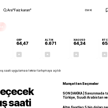
Ara
"
Faiz kararı
"
Ctrl K
RA
GBP
ALTIN
XAGUSD
BTC
64,47
6.671
64,34
65
+0,43%
+0,47%
+2,74%
+4,62%
0,24
0,30
177,96
2,84
ş saati uygulaması tekrar tartışmaya açıldı
Manşetten Seçmeler
geçecek
SON DAKİKA | Savunmada tari
Türkiye, Suudi Arabistan v
ş saati
'Mekke Anlaşması'nı imzala
Altın fiyatları 5 bin doları 