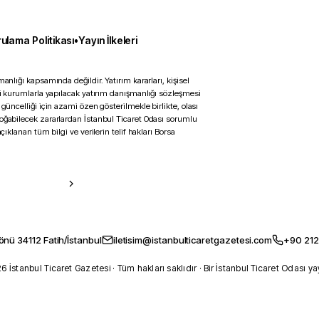
ulama Politikası
•
Yayın İlkeleri
anlığı kapsamında değildir. Yatırım kararları, kişisel
ili kurumlarla yapılacak yatırım danışmanlığı sözleşmesi
 güncelliği için azami özen gösterilmekle birlikte, olası
doğabilecek zararlardan İstanbul Ticaret Odası sorumlu
çıklanan tüm bilgi ve verilerin telif hakları Borsa
önü 34112 Fatih/İstanbul
iletisim@istanbulticaretgazetesi.com
+90 212
 İstanbul Ticaret Gazetesi · Tüm hakları saklıdır · Bir İstanbul Ticaret Odası ya