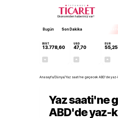
Ekonomiden haberiniz var!
Bugün
Son Dakika
Finans
EKST
BIST
USD
EUR
13.778,60
47,70
55,25
-0,15%
+0,17%
-20,22
0,08
Anasayfa
/
Dünya
/
Yaz saati'ne geçecek ABD'de yaz-kı
Yaz saati'ne 
ABD'de yaz-kı