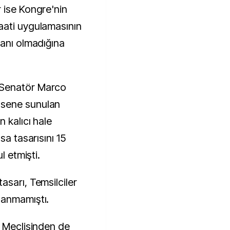
 ise Kongre'nin
aati uygulamasının
lanı olmadığına
 Senatör Marco
 sene sunulan
 kalıcı hale
sa tasarısını 15
l etmişti.
asarı, Temsilciler
lanmamıştı.
r Meclisinden de