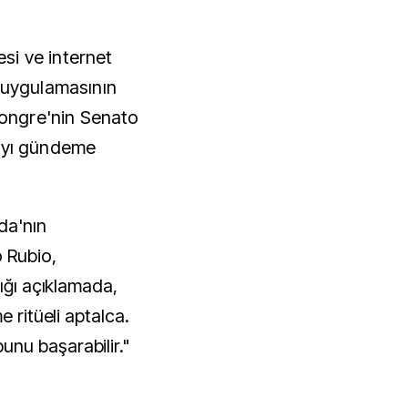
i uygulamasının
 Kongre'nin Senato
rıyı gündeme
da'nın
 Rubio,
tığı açıklamada,
e ritüeli aptalca.
nu başarabilir."