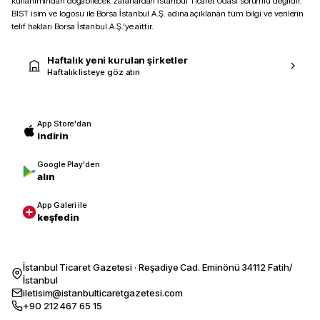
kullanımından doğabilecek zararlardan İstanbul Ticaret Odası sorumlu değildir.
BIST isim ve logosu ile Borsa İstanbul A.Ş. adına açıklanan tüm bilgi ve verilerin
telif hakları Borsa İstanbul A.Ş.’ye aittir.
Haftalık yeni kurulan şirketler
Haftalık listeye göz atın
App Store'dan
indirin
Google Play'den
alın
App Galeri ile
keşfedin
İstanbul Ticaret Gazetesi · Reşadiye Cad. Eminönü 34112 Fatih/
İstanbul
iletisim@istanbulticaretgazetesi.com
+90 212 467 65 15