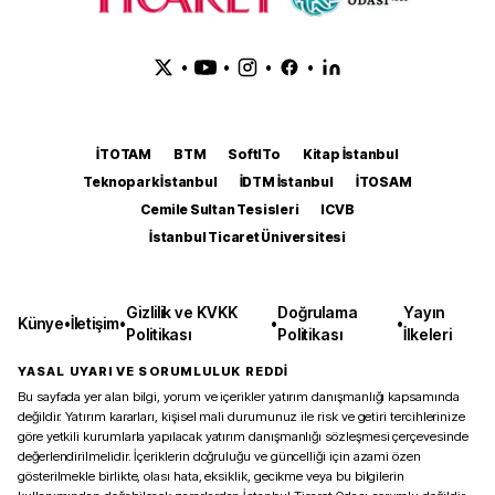
•
•
•
•
İTOTAM
BTM
SoftITo
Kitap İstanbul
Teknopark İstanbul
İDTM İstanbul
İTOSAM
Cemile Sultan Tesisleri
ICVB
İstanbul Ticaret Üniversitesi
Gizlilik ve KVKK
Doğrulama
Yayın
Künye
•
İletişim
•
•
•
Politikası
Politikası
İlkeleri
YASAL UYARI VE SORUMLULUK REDDİ
Bu sayfada yer alan bilgi, yorum ve içerikler yatırım danışmanlığı kapsamında
değildir. Yatırım kararları, kişisel mali durumunuz ile risk ve getiri tercihlerinize
göre yetkili kurumlarla yapılacak yatırım danışmanlığı sözleşmesi çerçevesinde
değerlendirilmelidir. İçeriklerin doğruluğu ve güncelliği için azami özen
gösterilmekle birlikte, olası hata, eksiklik, gecikme veya bu bilgilerin