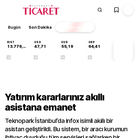
Bugün
Son Dakika
Finans
EKSTRA
BIST
USD
EUR
GBP
13.779,39
47,71
55,19
64,41
PİYASA
VERİLERİ
-0,14%
+0,18%
+0,32%
+0,38%
Teknoloji
Yatırım kararlarınız akıllı
asistana emanet
Teknopark İstanbul’da infox isimli akıllı bir
asistan geliştirildi. Bu sistem, bir aracı kurumun
ihtiyaç duyduğu tüm servisleri sağlarken bir