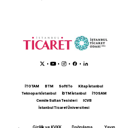
•
•
•
•
İTOTAM
BTM
SoftITo
Kitap İstanbul
Teknopark İstanbul
İDTM İstanbul
İTOSAM
Cemile Sultan Tesisleri
ICVB
İstanbul Ticaret Üniversitesi
Gizlilik ve KVKK
Doğrulama
Yayın