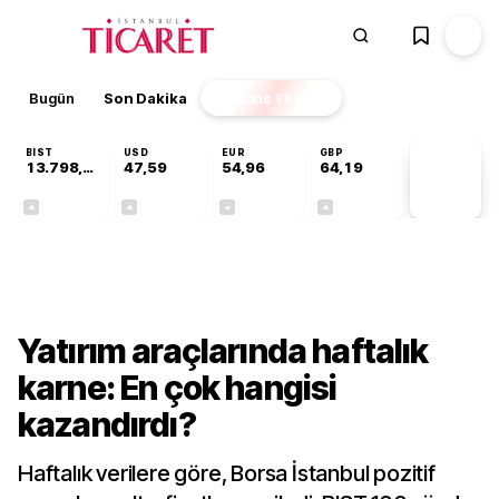
Bugün
Son Dakika
Finans
EKSTRA
BIST
USD
EUR
GBP
13.798,82
47,59
54,96
64,19
PİYASA
VERİLERİ
+0,70%
+0,05%
-0,09%
+0,14%
Finans
Yatırım araçlarında haftalık
karne: En çok hangisi
kazandırdı?
Haftalık verilere göre, Borsa İstanbul pozitif