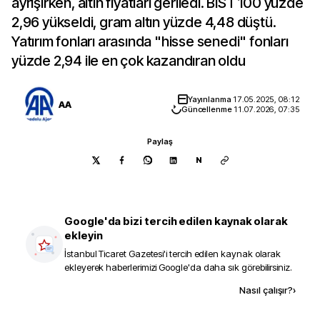
ayrışırken, altın fiyatları geriledi. BIST 100 yüzde
2,96 yükseldi, gram altın yüzde 4,48 düştü.
Yatırım fonları arasında "hisse senedi" fonları
yüzde 2,94 ile en çok kazandıran oldu
Yayınlanma
17.05.2025, 08:12
AA
Güncellenme
11.07.2026, 07:35
Paylaş
N
Google'da bizi tercih edilen kaynak olarak
ekleyin
İstanbul Ticaret Gazetesi
'i tercih edilen kaynak olarak
ekleyerek haberlerimizi Google'da daha sık görebilirsiniz.
Kaynak ekle
Nasıl çalışır?
›