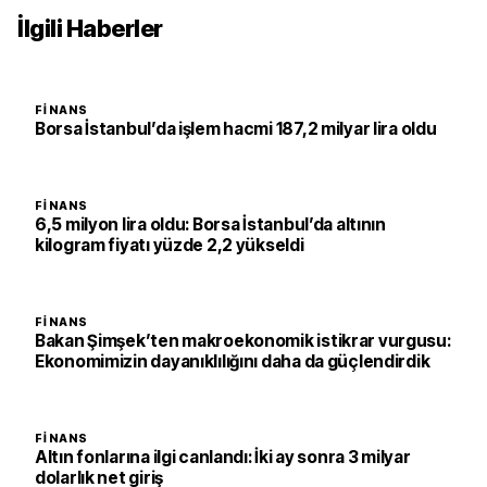
İlgili Haberler
FINANS
Borsa İstanbul’da işlem hacmi 187,2 milyar lira oldu
FINANS
6,5 milyon lira oldu: Borsa İstanbul’da altının
kilogram fiyatı yüzde 2,2 yükseldi
FINANS
Bakan Şimşek’ten makroekonomik istikrar vurgusu:
Ekonomimizin dayanıklılığını daha da güçlendirdik
FINANS
Altın fonlarına ilgi canlandı: İki ay sonra 3 milyar
dolarlık net giriş