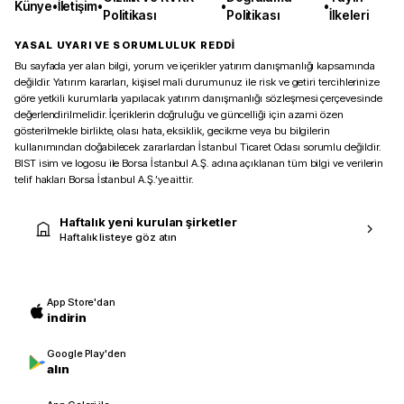
Künye
•
İletişim
•
•
•
Politikası
Politikası
İlkeleri
YASAL UYARI VE SORUMLULUK REDDİ
Bu sayfada yer alan bilgi, yorum ve içerikler yatırım danışmanlığı kapsamında
değildir. Yatırım kararları, kişisel mali durumunuz ile risk ve getiri tercihlerinize
göre yetkili kurumlarla yapılacak yatırım danışmanlığı sözleşmesi çerçevesinde
değerlendirilmelidir. İçeriklerin doğruluğu ve güncelliği için azami özen
gösterilmekle birlikte, olası hata, eksiklik, gecikme veya bu bilgilerin
kullanımından doğabilecek zararlardan İstanbul Ticaret Odası sorumlu değildir.
BIST isim ve logosu ile Borsa İstanbul A.Ş. adına açıklanan tüm bilgi ve verilerin
telif hakları Borsa İstanbul A.Ş.’ye aittir.
Haftalık yeni kurulan şirketler
Haftalık listeye göz atın
App Store'dan
indirin
Google Play'den
alın