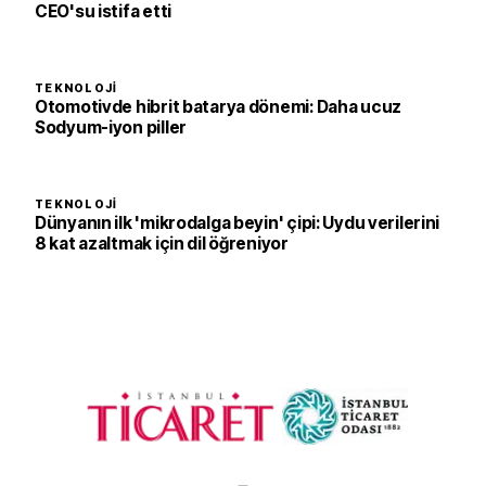
CEO'su istifa etti
TEKNOLOJI
Otomotivde hibrit batarya dönemi: Daha ucuz
Sodyum-iyon piller
TEKNOLOJI
Dünyanın ilk 'mikrodalga beyin' çipi: Uydu verilerini
8 kat azaltmak için dil öğreniyor