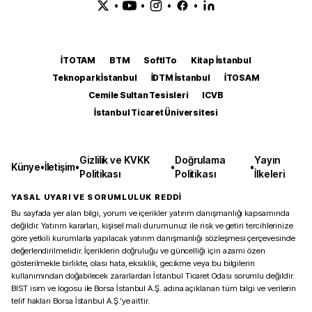
•
•
•
•
İTOTAM
BTM
SoftITo
Kitap İstanbul
Teknopark İstanbul
İDTM İstanbul
İTOSAM
Cemile Sultan Tesisleri
ICVB
İstanbul Ticaret Üniversitesi
Gizlilik ve KVKK
Doğrulama
Yayın
Künye
•
İletişim
•
•
•
Politikası
Politikası
İlkeleri
YASAL UYARI VE SORUMLULUK REDDİ
Bu sayfada yer alan bilgi, yorum ve içerikler yatırım danışmanlığı kapsamında
değildir. Yatırım kararları, kişisel mali durumunuz ile risk ve getiri tercihlerinize
göre yetkili kurumlarla yapılacak yatırım danışmanlığı sözleşmesi çerçevesinde
değerlendirilmelidir. İçeriklerin doğruluğu ve güncelliği için azami özen
gösterilmekle birlikte, olası hata, eksiklik, gecikme veya bu bilgilerin
kullanımından doğabilecek zararlardan İstanbul Ticaret Odası sorumlu değildir.
BIST isim ve logosu ile Borsa İstanbul A.Ş. adına açıklanan tüm bilgi ve verilerin
telif hakları Borsa İstanbul A.Ş.’ye aittir.