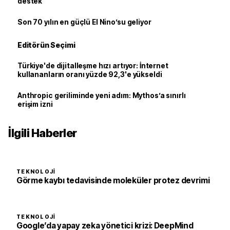
destek
Son 70 yılın en güçlü El Nino’su geliyor
Editörün Seçimi
Türkiye'de dijitalleşme hızı artıyor: İnternet
kullananların oranı yüzde 92,3'e yükseldi
Anthropic geriliminde yeni adım: Mythos’a sınırlı
erişim izni
İlgili Haberler
TEKNOLOJI
Görme kaybı tedavisinde moleküler protez devrimi
TEKNOLOJI
Google’da yapay zeka yönetici krizi: DeepMind