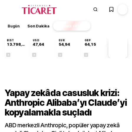
Bugün
Son Dakika
Finans
EKSTRA
BIST
USD
EUR
GBP
13.798,82
47,64
54,94
64,15
PİYASA
VERİLERİ
+0,70%
+0,04%
-0,14%
-0,03%
Teknoloji
Yapay zekâda casusluk krizi:
Anthropic Alibaba’yı Claude’yi
kopyalamakla suçladı
ABD merkezli Anthropic, popüler yapay zekâ