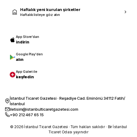
Haftalık yeni kurulan şirketler
Haftalık listeye göz atın
App Store'dan
indirin
Google Play'den
alın
App Galeri ile
keşfedin
İstanbul Ticaret Gazetesi · Reşadiye Cad. Eminönü 34112 Fatih/
İstanbul
iletisim@istanbulticaretgazetesi.com
+90 212 467 65 15
© 2026 İstanbul Ticaret Gazetesi · Tüm hakları saklıdır · Bir İstanbul
Ticaret Odası yayınıdır