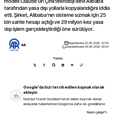
modeli Claude'un Çinli teknoloji devi Alibaba
tarafından yasa dışı yollarla kopyalandığını iddia
etti. Şirket, Alibaba'nın sisteme sızmak için 25
bin sahte hesap açtığı ve 29 milyon kez yasa
dışı işlem gerçekleştirdiği öne sürülüyor.
Yayınlanma
25.06.2026, 10:59
AA
Güncellenme
29.06.2026, 00:04
Paylaş
N
Google'da bizi tercih edilen kaynak olarak
ekleyin
İstanbul Ticaret Gazetesi
'i tercih edilen kaynak olarak
ekleyerek haberlerimizi Google'da daha sık görebilirsiniz.
Kaynak ekle
Nasıl çalışır?
›