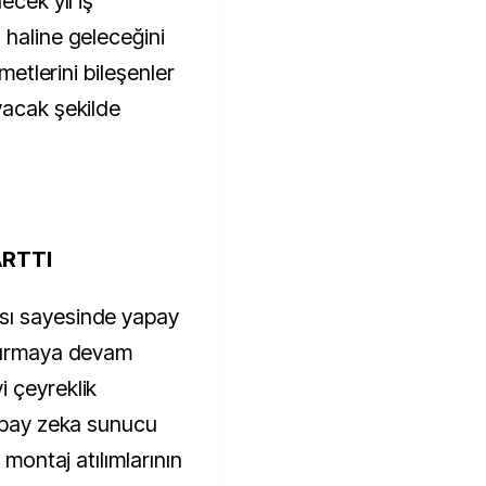
ecek yıl iş
 haline geleceğini
zmetlerini bileşenler
yacak şekilde
ARTTI
sı sayesinde yapay
rtırmaya devam
 çeyreklik
yapay zeka sunucu
 montaj atılımlarının