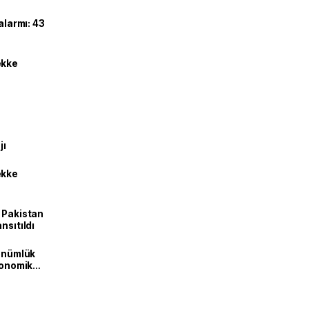
alarmı: 43
ekke
jı
ekke
e Pakistan
nsıtıldı
dönümlük
ekonomik