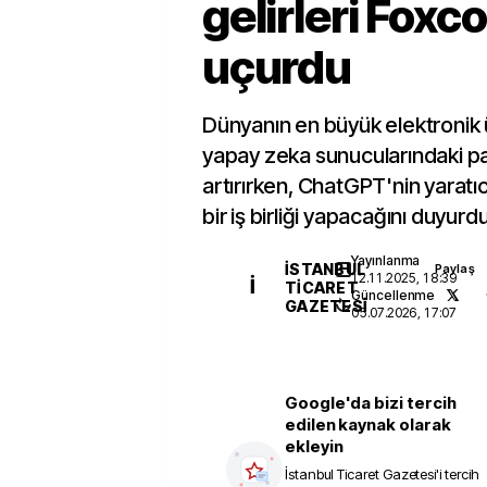
gelirleri Foxc
uçurdu
Dünyanın en büyük elektronik 
yapay zeka sunucularındaki pa
artırırken, ChatGPT'nin yaratıcı
bir iş birliği yapacağını duyurdu
Yayınlanma
İSTANBUL
Paylaş
12.11.2025, 18:39
İ
TICARET
Güncellenme
GAZETESI
05.07.2026, 17:07
Google'da bizi tercih
edilen kaynak olarak
ekleyin
İstanbul Ticaret Gazetesi
'i tercih