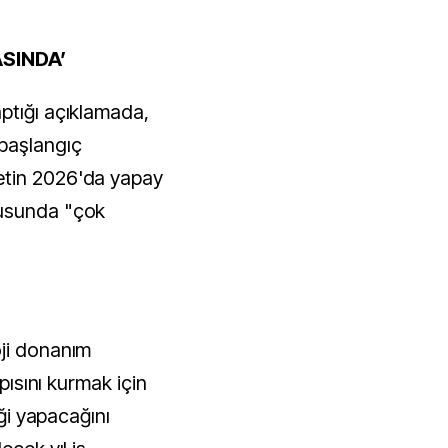
SINDA’
ptığı açıklamada,
 başlangıç
etin 2026'da yapay
nusunda "çok
oji donanım
apısını kurmak için
iği yapacağını