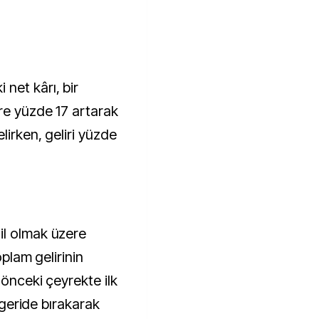
net kârı, bir
re yüzde 17 artarak
lirken, geliri yüzde
il olmak üzere
oplam gelirinin
 önceki çeyrekte ilk
i geride bırakarak