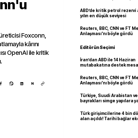
onn'u
ABD’de kritik petrol rezervi 
yılın en düşük seviyesi
Reuters, BBC, CNN ve FT M
Anlaşması'nı böyle gördü
üreticisi Foxconn,
tlamayla kârını
Editörün Seçimi
sı OpenAI ile kritik
İran’dan ABD ile 14 Haziran
.
mutabakatına destek mesa
Reuters, BBC, CNN ve FT M
Anlaşması'nı böyle gördü
N
Türkiye, Suudi Arabistan v
bayrakları simge yapılara ya
Türk girişimcilerine 4 bin 
alan açıldı! Tarihi bağlar 
ortaklığa dönüşüyor
Kaynak ekle