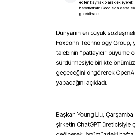
edilen kaynak olarak ekleyerek
haberlerimizi Google'da daha sı
görebilirsiniz.
Dünyanın en büyük sözleşmeli elektronik üreticisi
Foxconn Technology Group, y
talebinin "patlayıcı" büyüme eğ
sürdürmesiyle birlikte önümüzd
geçeceğini öngörerek OpenAI il
yapacağını açıkladı.
Başkan Young Liu, Çarşamba 
şirketin ChatGPT üreticisiyle 
değinerek, önümüzdeki hafta