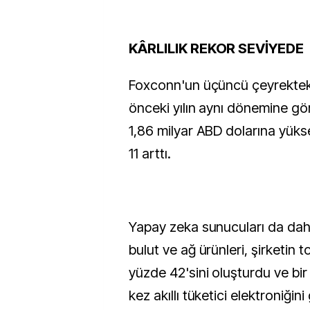
K
ÂRLILIK REKOR SEVİYEDE
Foxconn'un üçüncü çeyrekteki 
önceki yılın aynı dönemine gö
1,86 milyar ABD dolarına yükse
11 arttı.
Yapay zeka sunucuları da dah
bulut ve ağ ürünleri, şirketin t
yüzde 42'sini oluşturdu ve bir
kez akıllı tüketici elektroniğin