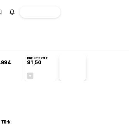
ÜYE
CANLI BORSA
Girişi
omisyonu’nda kabul edildi
BRENTSPOT
.994
81,50
PİYASA
VERİLERİ
+0,22%
-1,55%
+0,00
-1,28
r Türk