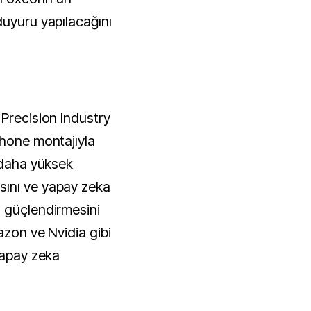
duyuru yapılacağını
 Precision Industry
Phone montajıyla
k daha yüksek
sını ve yapay zeka
 güçlendirmesini
azon ve Nvidia gibi
yapay zeka