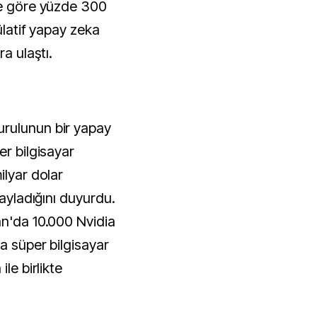
ğe göre yüzde 300
mülatif yapay zeka
ra ulaştı.
rulunun bir yapay
er bilgisayar
ilyar dolar
nayladığını duyurdu.
an'da 10.000 Nvidia
ka süper bilgisayar
le birlikte