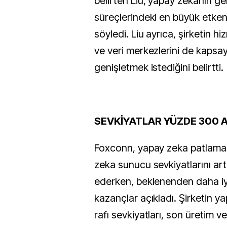
belirten Liu, yapay zekanın gel
süreçlerindeki en büyük etken
söyledi. Liu ayrıca, şirketin hi
ve veri merkezlerini de kapsa
genişletmek istediğini belirtti.
SEVKİYATL
AR YÜZDE 300 
Foxconn, yapay zeka patlama
zeka sunucu sevkiyatlarını a
ederken, beklenenden daha iyi
kazançlar açıkladı. Şirketin 
rafı sevkiyatları, son üretim ve