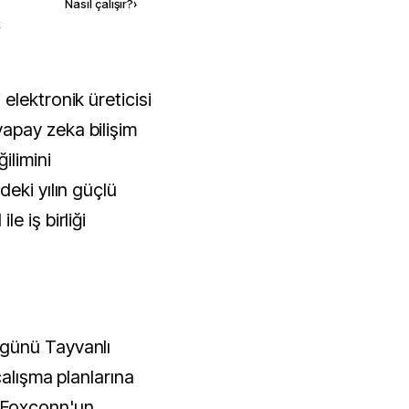
Nasıl çalışır?
›
k
apay zeka bilişim
ilimini
eki yılın güçlü
e iş birliği
günü Tayvanlı
çalışma planlarına
 Foxconn'un