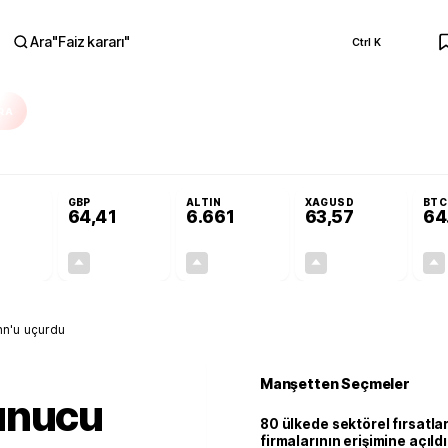
Ara
"
Faiz kararı
"
Ctrl K
RA
Adalet Komisyonu’nda kabul edildi
Terörsüz Türkiye Yasası teklifi Adalet K
GBP
ALTIN
XAGUSD
BTC
64,41
6.661
63,57
64
+0,32%
+0,38%
+2,59%
+3,37%
0,18
0,24
167,96
2,07
nn'u uçurdu
Manşetten Seçmeler
unucu
80 ülkede sektörel fırsatla
firmalarının erişimine açıldı