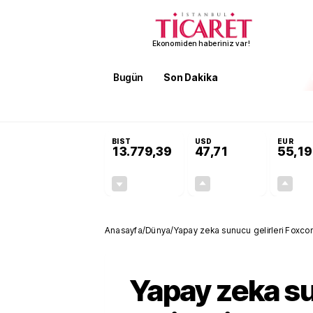
Ekonomiden haberiniz var!
Bugün
Son Dakika
Finans
EKST
SON DAKİKA
Terörsüz Türkiye Yasası teklifi 
BIST
USD
EUR
13.779,39
47,71
55,19
-0,14%
+0,18%
-19,42
0,09
Anasayfa
/
Dünya
/
Yapay zeka sunucu gelirleri Foxco
Yapay zeka s