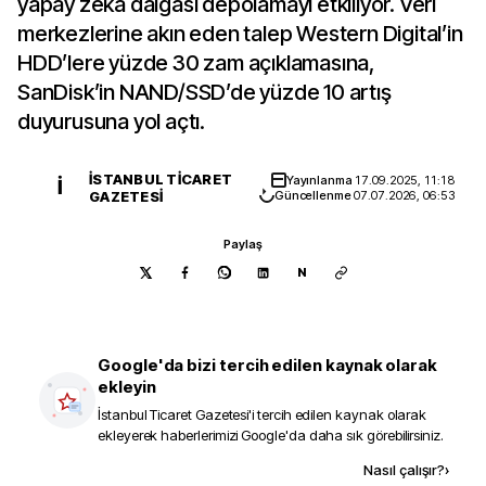
yapay zeka dalgası depolamayı etkiliyor. Veri
merkezlerine akın eden talep Western Digital’in
HDD’lere yüzde 30 zam açıklamasına,
SanDisk’in NAND/SSD’de yüzde 10 artış
duyurusuna yol açtı.
İSTANBUL TICARET
Yayınlanma
17.09.2025, 11:18
İ
GAZETESI
Güncellenme
07.07.2026, 06:53
Paylaş
N
Google'da bizi tercih edilen kaynak olarak
ekleyin
İstanbul Ticaret Gazetesi
'i tercih edilen kaynak olarak
ekleyerek haberlerimizi Google'da daha sık görebilirsiniz.
Kaynak ekle
Nasıl çalışır?
›