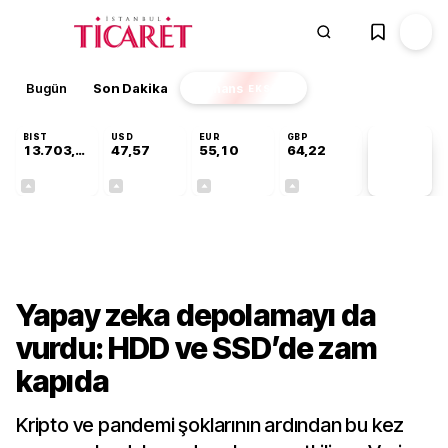
Bugün
Son Dakika
Finans
EKSTRA
BIST
USD
EUR
GBP
13.703,13
47,57
55,10
64,22
PİYASA
VERİLERİ
+0,11%
+0,01%
+0,17%
+0,20%
Teknoloji
Yapay zeka depolamayı da
vurdu: HDD ve SSD’de zam
kapıda
Kripto ve pandemi şoklarının ardından bu kez