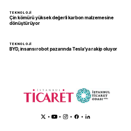
TEKNOLOJI
Çin kömürü yüksek değerli karbon malzemesine
dönüştürüyor
TEKNOLOJI
BYD, insansı robot pazarında Tesla’ya rakip oluyor
•
•
•
•