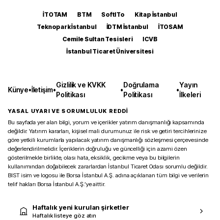
İTOTAM
BTM
SoftITo
Kitap İstanbul
Teknopark İstanbul
İDTM İstanbul
İTOSAM
Cemile Sultan Tesisleri
ICVB
İstanbul Ticaret Üniversitesi
Gizlilik ve KVKK
Doğrulama
Yayın
Künye
•
İletişim
•
•
•
Politikası
Politikası
İlkeleri
YASAL UYARI VE SORUMLULUK REDDİ
Bu sayfada yer alan bilgi, yorum ve içerikler yatırım danışmanlığı kapsamında
değildir. Yatırım kararları, kişisel mali durumunuz ile risk ve getiri tercihlerinize
göre yetkili kurumlarla yapılacak yatırım danışmanlığı sözleşmesi çerçevesinde
değerlendirilmelidir. İçeriklerin doğruluğu ve güncelliği için azami özen
gösterilmekle birlikte, olası hata, eksiklik, gecikme veya bu bilgilerin
kullanımından doğabilecek zararlardan İstanbul Ticaret Odası sorumlu değildir.
BIST isim ve logosu ile Borsa İstanbul A.Ş. adına açıklanan tüm bilgi ve verilerin
telif hakları Borsa İstanbul A.Ş.’ye aittir.
Haftalık yeni kurulan şirketler
Haftalık listeye göz atın