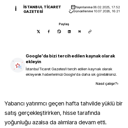
İSTANBUL TICARET
Yayınlanma
06.02.2025, 17:52
İ
GAZETESI
Güncellenme
10.07.2026, 16:21
Paylaş
N
Google'da bizi tercih edilen kaynak olarak
ekleyin
İstanbul Ticaret Gazetesi
'i tercih edilen kaynak olarak
ekleyerek haberlerimizi Google'da daha sık görebilirsiniz.
Kaynak ekle
Nasıl çalışır?
›
Yabancı yatırımcı geçen hafta tahvilde yüklü bir
satış gerçekleştirirken, hisse tarafında
yoğunluğu azalsa da alımlara devam etti.