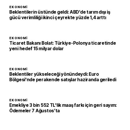
EKONOMI
Beklentilerin üstünde geldi: ABD’de tarım dışı iş
gücü verimliliği ikinci çeyrekte yüzde 1,4 arttı
EKONOMI
Ticaret Bakanı Bolat: Türkiye-Polonya ticaretinde
yeni hedef 15 milyar dolar
EKONOMI
Beklentiler yükseleceği yönündeydi: Euro
Bölgesi'nde perakende satışlar haziranda geriledi
EKONOMI
Emekliye 3 bin 552 TL'lik maaş farkı için geri sayım:
Ödemeler 7 Ağustos’ta