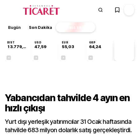
Bugün
Son Dakika
Finans
EKSTRA
BIST
USD
EUR
GBP
13.779,48
47,59
55,03
64,24
PİYASA
VERİLERİ
+0,56%
+0,06%
+0,03%
+0,22%
Ekonomi
Yabancıdan tahvilde 4 ayın en
hızlı çıkışı
Yurt dışı yerleşik yatırımcılar 31 Ocak haftasında
tahvilde 683 milyon dolarlık satış gerçekleştirdi.