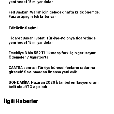
yeni hedef 15 milyar dolar
Fed Başkanı Warsh için gelecek hafta kritik önemde:
Faiz artışı için tek kriter var
Editörün Seçimi
Ticaret Bakanı Bolat: Türkiye-Polonya ticaretinde
yeni hedef 15 milyar dolar
Emekliye 3 bin 552 TL'lik maaş farkı için geri sayım:
Ödemeler 7 Ağustos’ta
CAATSA sonrası Türkiye küresel fonların radarına
girecek! Savunmadan finansa yeni eşik
SON DAKİKA: Haziran 2026 İstanbul enflasyon oranı
belli oldu! İTO açıkladı
İlgili Haberler