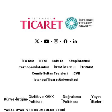
•
•
•
•
İTOTAM
BTM
SoftITo
Kitap İstanbul
Teknopark İstanbul
İDTM İstanbul
İTOSAM
Cemile Sultan Tesisleri
ICVB
İstanbul Ticaret Üniversitesi
Gizlilik ve KVKK
Doğrulama
Yayın
Künye
•
İletişim
•
•
•
Politikası
Politikası
İlkeleri
YASAL UYARI VE SORUMLULUK REDDİ