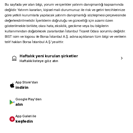
Bu sayfada yer alan bilgi, yorum ve içerikler yatırım danışmanlığı kapsamında
değildir. Yatırım kararları, kişisel mali durumunuz ile risk ve getiri tercihlerinize
göre yetkili kurumlarla yapılacak yatırım danışmanlığı sözleşmesi çerçevesinde
değerlendirilmelidir. İçeriklerin doğruluğu ve güncelliği için azami özen
gösterilmekle birlikte, olası hata, eksiklik, gecikme veya bu bilgilerin
kullanımından doğabilecek zararlardan İstanbul Ticaret Odası sorumlu değildir.
BIST isim ve logosu ile Borsa İstanbul A.Ş. adına açıklanan tüm bilgi ve verilerin
telif hakları Borsa İstanbul A.Ş.’ye aittir.
Haftalık yeni kurulan şirketler
Haftalık listeye göz atın
App Store'dan
indirin
Google Play'den
alın
App Galeri ile
keşfedin