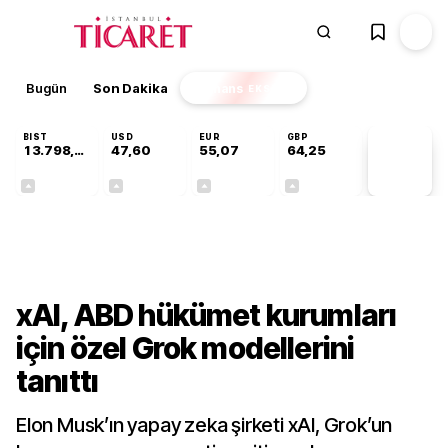
Bugün
Son Dakika
Finans
EKSTRA
BIST
USD
EUR
GBP
13.798,96
47,60
55,07
64,25
PİYASA
VERİLERİ
+0,70%
+0,06%
+0,12%
+0,23%
Teknoloji
xAI, ABD hükümet kurumları
için özel Grok modellerini
tanıttı
Elon Musk’ın yapay zeka şirketi xAI, Grok’un