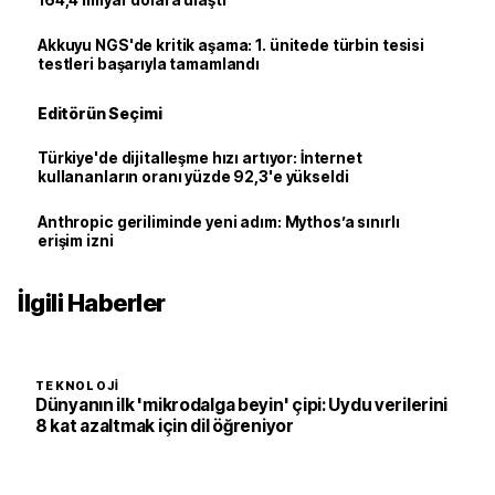
164,4 milyar dolara ulaştı
Akkuyu NGS'de kritik aşama: 1. ünitede türbin tesisi
testleri başarıyla tamamlandı
Editörün Seçimi
Türkiye'de dijitalleşme hızı artıyor: İnternet
kullananların oranı yüzde 92,3'e yükseldi
Anthropic geriliminde yeni adım: Mythos’a sınırlı
erişim izni
İlgili Haberler
TEKNOLOJI
Dünyanın ilk 'mikrodalga beyin' çipi: Uydu verilerini
8 kat azaltmak için dil öğreniyor