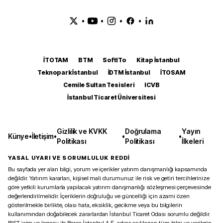
•
•
•
•
İTOTAM
BTM
SoftITo
Kitap İstanbul
Teknopark İstanbul
İDTM İstanbul
İTOSAM
Cemile Sultan Tesisleri
ICVB
İstanbul Ticaret Üniversitesi
Gizlilik ve KVKK
Doğrulama
Yayın
Künye
•
İletişim
•
•
•
Politikası
Politikası
İlkeleri
YASAL UYARI VE SORUMLULUK REDDİ
Bu sayfada yer alan bilgi, yorum ve içerikler yatırım danışmanlığı kapsamında
değildir. Yatırım kararları, kişisel mali durumunuz ile risk ve getiri tercihlerinize
göre yetkili kurumlarla yapılacak yatırım danışmanlığı sözleşmesi çerçevesinde
değerlendirilmelidir. İçeriklerin doğruluğu ve güncelliği için azami özen
gösterilmekle birlikte, olası hata, eksiklik, gecikme veya bu bilgilerin
kullanımından doğabilecek zararlardan İstanbul Ticaret Odası sorumlu değildir.