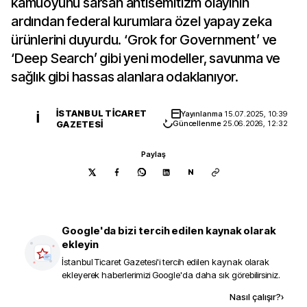
kamuoyunu sarsan antisemitizm olayının
ardından federal kurumlara özel yapay zeka
ürünlerini duyurdu. ‘Grok for Government’ ve
‘Deep Search’ gibi yeni modeller, savunma ve
sağlık gibi hassas alanlara odaklanıyor.
İSTANBUL TICARET
Yayınlanma
15.07.2025, 10:39
İ
GAZETESI
Güncellenme
25.06.2026, 12:32
Paylaş
N
Google'da bizi tercih edilen kaynak olarak
ekleyin
İstanbul Ticaret Gazetesi
'i tercih edilen kaynak olarak
ekleyerek haberlerimizi Google'da daha sık görebilirsiniz.
Kaynak ekle
Nasıl çalışır?
›