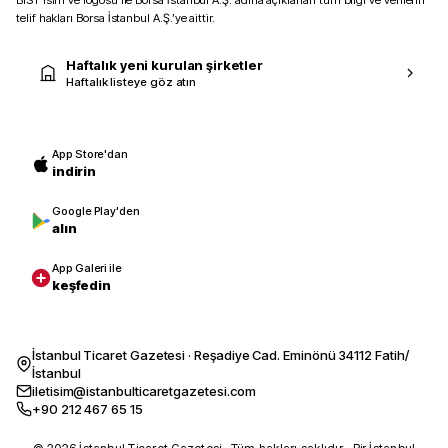
BIST isim ve logosu ile Borsa İstanbul A.Ş. adına açıklanan tüm bilgi ve verilerin
telif hakları Borsa İstanbul A.Ş.’ye aittir.
Haftalık yeni kurulan şirketler
Haftalık listeye göz atın
App Store'dan
indirin
Google Play'den
alın
App Galeri ile
keşfedin
İstanbul Ticaret Gazetesi · Reşadiye Cad. Eminönü 34112 Fatih/
İstanbul
iletisim@istanbulticaretgazetesi.com
+90 212 467 65 15