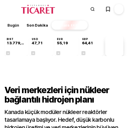
Bugün
Son Dakika
Finans
EKSTRA
BIST
USD
EUR
GBP
13.779,39
47,71
55,19
64,41
PİYASA
VERİLERİ
-0,14%
+0,18%
+0,32%
+0,38%
Teknoloji
Veri merkezleri için nükleer
bağlantılı hidrojen planı
Kanada küçük modüler nükleer reaktörler
tasarlamaya başlıyor. Hedef, düşük karbonlu
hidrojen üretimi ve veri merkezlerinin büyüyen