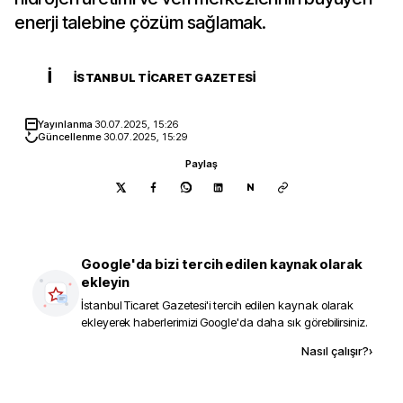
enerji talebine çözüm sağlamak.
İ
İSTANBUL TICARET GAZETESI
Yayınlanma
30.07.2025, 15:26
Güncellenme
30.07.2025, 15:29
Paylaş
N
Google'da bizi tercih edilen kaynak olarak
ekleyin
İstanbul Ticaret Gazetesi
'i tercih edilen kaynak olarak
ekleyerek haberlerimizi Google'da daha sık görebilirsiniz.
Kaynak ekle
Nasıl çalışır?
›