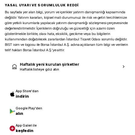
YASAL UYARI VE SORUMLULUK REDDİ
Bu sayfada yer alan bilgi, yorum ve içerikler yatırım danışmanlığı kapsamında
değildir. Yatırım kararları, kişisel mali durumunuz ile risk ve getiri tercihlerinize
göre yetkili kurumlarla yapılacak yatırım danışmanlığı sözleşmesi çerçevesinde
değerlendirilmelidir. İçeriklerin doğruluğu ve güncelliği için azami özen
gösterilmekle birlikte, olası hata, eksiklik, gecikme veya bu bilgilerin
kullanımından doğabilecek zararlardan İstanbul Ticaret Odası sorumlu değildir.
BIST isim ve logosu ile Borsa İstanbul A.Ş. adına açıklanan tüm bilgi ve verilerin
telif hakları Borsa İstanbul A.Ş.’ye aittir.
Haftalık yeni kurulan şirketler
Haftalık listeye göz atın
App Store'dan
indirin
Google Play'den
alın
App Galeri ile
keşfedin