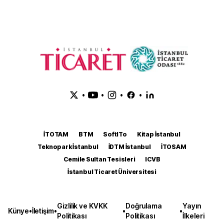
•
•
•
•
İTOTAM
BTM
SoftITo
Kitap İstanbul
Teknopark İstanbul
İDTM İstanbul
İTOSAM
Cemile Sultan Tesisleri
ICVB
İstanbul Ticaret Üniversitesi
Gizlilik ve KVKK
Doğrulama
Yayın
Künye
•
İletişim
•
•
•
Politikası
Politikası
İlkeleri