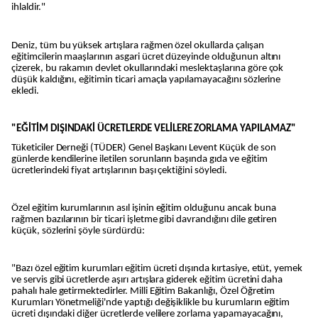
ihlaldir."
Deniz, tüm bu yüksek artışlara rağmen özel okullarda çalışan
eğitimcilerin maaşlarının asgari ücret düzeyinde olduğunun altını
çizerek, bu rakamın devlet okullarındaki meslektaşlarına göre çok
düşük kaldığını, eğitimin ticari amaçla yapılamayacağını sözlerine
ekledi.
"EĞİTİM DIŞINDAKİ ÜCRETLERDE VELİLERE ZORLAMA YAPILAMAZ"
Tüketiciler Derneği (TÜDER) Genel Başkanı Levent Küçük de son
günlerde kendilerine iletilen sorunların başında gıda ve eğitim
ücretlerindeki fiyat artışlarının başı çektiğini söyledi.
Özel eğitim kurumlarının asıl işinin eğitim olduğunu ancak buna
rağmen bazılarının bir ticari işletme gibi davrandığını dile getiren
küçük, sözlerini şöyle sürdürdü:
"Bazı özel eğitim kurumları eğitim ücreti dışında kırtasiye, etüt, yemek
ve servis gibi ücretlerde aşırı artışlara giderek eğitim ücretini daha
pahalı hale getirmektedirler. Milli Eğitim Bakanlığı, Özel Öğretim
Kurumları Yönetmeliği'nde yaptığı değişiklikle bu kurumların eğitim
ücreti dışındaki diğer ücretlerde velilere zorlama yapamayacağını,