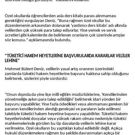
üzerinde olduğu görülüyor." ifadelerini kullandı.
Özel okullarda öğrencilerden asla ders kitabı parası alınmaması
gerektiğini vurgulayan Deniz, "Buna rağmen özel okullar bu
düzenlemenin arkasından dolanarak 'yardımcı ders kitabı' adı altında
velilerden çok yüksek para talep ediyorlar. Yine yemek ve servis
ücretleri gibi kalemlerde de belirlenen oranların çok üzerinde artışlar
söz konusu." açıklamasında bulundu.
"TÜKETİCİ HAKEM HEYETLERİNE BAŞVURULARDA KARARLAR VELİLER
LEHİNE"
Mehmet Bülent Deniz, velilerin yasal artış oranının üzerindeki
zamlarda tüketici hakem heyetlerine başvuru hakkına sahip olduğunu
belirterek, sözlerini şöyle sürdürdü:
"Onun dışında da yine ilçe milli eğitim müdürlüklerine, 'Kendilerinden
yönetmeliğe aykırı para talep edildiğini' belirterek idari yönden bir
başvuru yapabilirler. Yine fazla ödedikleri veya alınmaması gereken bir
paranın kendilerinden alındığı gerekçesi ve paraların iade edilmesi
talebiyle tüketici hakem heyetine başvuru yapabilirler. Tüketici hakem
heyetlerindeki dosyalar veya yüksek rakam olması nedeniyle tüketici
mahkemelerinde görülen bu tip davalarda velilerin lehine karar
verilmekte. Özel okulların bu yaptıkları kabul edilebilir değil. Açıkça
hukuki düzenlemelere rağmen bu şekilde davranmaları açıkça bir