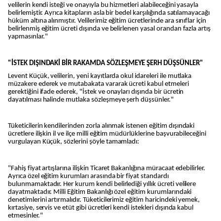
velilerin kendi isteği ve onayıyla bu hizmetleri alabileceğini yasayla
belirlemiştir. Ayrıca kitapların asla bir bedel karşılığında satılamayacağı
hüküm altına alınmıştır. Velilerimiz eğitim ücretlerinde ara sınıflar için
belirlenmiş eğitim ücreti dışında ve belirlenen yasal orandan fazla artış
yapmasınlar."
"İSTEK DIŞINDAKİ BİR RAKAMDA SÖZLEŞMEYE ŞERH DÜŞSÜNLER"
Levent Küçük, velilerin, yeni kayıtlarda okul idareleri ile mutlaka
müzakere ederek ve mutabakata vararak ücreti kabul etmeleri
gerektiğini ifade ederek, "İstek ve onayları dışında bir ücretin
dayatılması halinde mutlaka sözleşmeye şerh düşsünler."
Tüketicilerin kendilerinden zorla alınmak istenen eğitim dışındaki
ücretlere ilişkin il ve ilçe milli eğitim müdürlüklerine başvurabileceğini
vurgulayan Küçük, sözlerini şöyle tamamladı:
"Fahiş fiyat artışlarına ilişkin Ticaret Bakanlığına müracaat edebilirler.
Ayrıca özel eğitim kurumları arasında bir fiyat standardı
bulunmamaktadır. Her kurum kendi belirlediği yıllık ücreti velilere
dayatmaktadır. Milli Eğitim Bakanlığı özel eğitim kurumlarındaki
denetimlerini artırmalıdır. Tüketicilerimiz eğitim haricindeki yemek,
kırtasiye, servis ve etüt gibi ücretleri kendi istekleri dışında kabul
etmesinler."