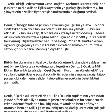
Tüketici Birliği Federasyonu Genel Başkanı Mehmet Bülent Deniz, son
günlerde özel okullarla ilgili şikayetlerin yoğunlaştığını belirterek, bu
şikayetlerin özellikle fiyat artışları noktasında olduğunu söyledi.
Deniz, "Örneğin bize başvuran bir velinin çocuğu bu yıl ilkokul birinci
sınıftayken yıllık 297 bin lira ödemiş. 80 bin lira yemek, 30 bin lira
etkinlik, 32 bin lira kitap, 8 bin lira da kırtasiye ücreti ödemiş. Sadece
okul ücreti önümüzdeki eğitim sezonu için 412 bin 500 yüz lira olarak
belirlenmiş. Diğer kalemler henüz belli değil. Yine 10. sınıfta okuyan
öğrenci için geçen yıl 25 bin lira kitap ücreti ödenirken önümüzdeki
sezon için 55 bin lira istenmiş." diye konuştu.
Bütün bu durumların özel okullarda yönetmelik dışındaki yaklaşımları
net bir şekilde ortaya koyduğunu dile getiren Deniz, 3 Ocak'ta Milli
Eğitim Bakanlığı tarafından Özel Öğretim Kurumları Yönetmeliği'nde
yapılan değişikliklerle sosyal etkinlik ücretlerinin alınamayacağı, kitap
parası gibi kalemlerin veliden talep edilemeyeceğinin belirtildiğini
anımsattı.
Deniz, "Özel okul ücretleri de ÜFE ile TÜFE'nin toplamının yarısından
yüzde 5 fazla olabiliyor. Buna rağmen özel okulların bu sene hem de
erken ödeme fiyatlarına bakıldığında, rakamların hem enflasyon
oranının hem de Milli Eğitim Bakanlığının açıkladığı ücretlerin çok çok