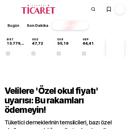
Bugün
Son Dakika
Finans
EKSTRA
BIST
USD
EUR
GBP
13.779,39
47,72
55,16
64,41
PİYASA
VERİLERİ
-0,14%
+0,01%
-0,05%
-0,01%
Gündem
Velilere 'Özel okul fiyatı'
uyarısı: Bu rakamları
ödemeyin!
Tüketici derneklerinin temsilcileri, bazı özel