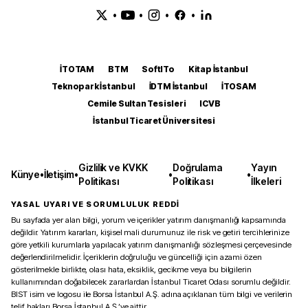
•
•
•
•
İTOTAM
BTM
SoftITo
Kitap İstanbul
Teknopark İstanbul
İDTM İstanbul
İTOSAM
Cemile Sultan Tesisleri
ICVB
İstanbul Ticaret Üniversitesi
Gizlilik ve KVKK
Doğrulama
Yayın
Künye
•
İletişim
•
•
•
Politikası
Politikası
İlkeleri
YASAL UYARI VE SORUMLULUK REDDİ
Bu sayfada yer alan bilgi, yorum ve içerikler yatırım danışmanlığı kapsamında
değildir. Yatırım kararları, kişisel mali durumunuz ile risk ve getiri tercihlerinize
göre yetkili kurumlarla yapılacak yatırım danışmanlığı sözleşmesi çerçevesinde
değerlendirilmelidir. İçeriklerin doğruluğu ve güncelliği için azami özen
gösterilmekle birlikte, olası hata, eksiklik, gecikme veya bu bilgilerin
kullanımından doğabilecek zararlardan İstanbul Ticaret Odası sorumlu değildir.
BIST isim ve logosu ile Borsa İstanbul A.Ş. adına açıklanan tüm bilgi ve verilerin
telif hakları Borsa İstanbul A.Ş.’ye aittir.