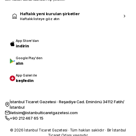
Haftalık yeni kurulan şirketler
Haftalık listeye göz atın
App Store'dan
indirin
Google Play'den
alın
App Galeri ile
keşfedin
İstanbul Ticaret Gazetesi · Reşadiye Cad. Eminönü 34112 Fatih/
İstanbul
iletisim@istanbulticaretgazetesi.com
+90 212 467 65 15
© 2026 İstanbul Ticaret Gazetesi · Tüm hakları saklıdır · Bir İstanbul
Ticaret Odası yayınıdır