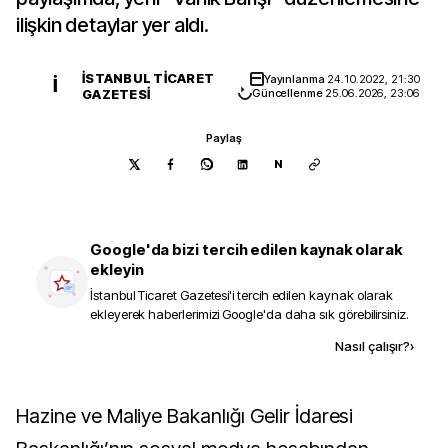
ilişkin detaylar yer aldı.
İSTANBUL TICARET
Yayınlanma
24.10.2022, 21:30
İ
GAZETESI
Güncellenme
25.06.2026, 23:06
Paylaş
N
Google'da bizi tercih edilen kaynak olarak
ekleyin
İstanbul Ticaret Gazetesi
'i tercih edilen kaynak olarak
ekleyerek haberlerimizi Google'da daha sık görebilirsiniz.
Kaynak ekle
Nasıl çalışır?
›
Hazine ve Maliye Bakanlığı Gelir İdaresi