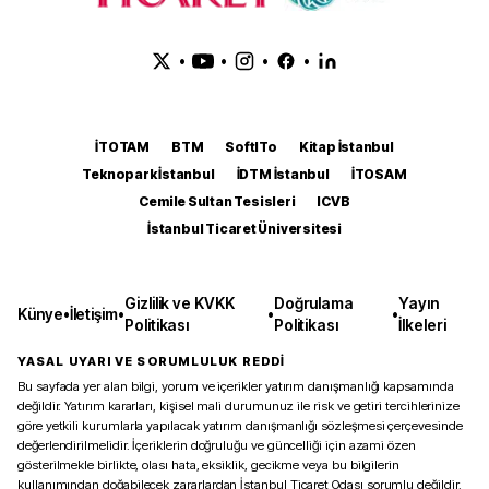
•
•
•
•
İTOTAM
BTM
SoftITo
Kitap İstanbul
Teknopark İstanbul
İDTM İstanbul
İTOSAM
Cemile Sultan Tesisleri
ICVB
İstanbul Ticaret Üniversitesi
Gizlilik ve KVKK
Doğrulama
Yayın
Künye
•
İletişim
•
•
•
Politikası
Politikası
İlkeleri
YASAL UYARI VE SORUMLULUK REDDİ
Bu sayfada yer alan bilgi, yorum ve içerikler yatırım danışmanlığı kapsamında
değildir. Yatırım kararları, kişisel mali durumunuz ile risk ve getiri tercihlerinize
göre yetkili kurumlarla yapılacak yatırım danışmanlığı sözleşmesi çerçevesinde
değerlendirilmelidir. İçeriklerin doğruluğu ve güncelliği için azami özen
gösterilmekle birlikte, olası hata, eksiklik, gecikme veya bu bilgilerin
kullanımından doğabilecek zararlardan İstanbul Ticaret Odası sorumlu değildir.