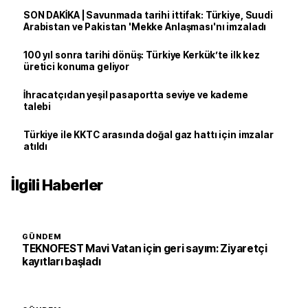
SON DAKİKA | Savunmada tarihi ittifak: Türkiye, Suudi
Arabistan ve Pakistan 'Mekke Anlaşması'nı imzaladı
100 yıl sonra tarihi dönüş: Türkiye Kerkük’te ilk kez
üretici konuma geliyor
İhracatçıdan yeşil pasaportta seviye ve kademe
talebi
Türkiye ile KKTC arasında doğal gaz hattı için imzalar
atıldı
İlgili Haberler
GÜNDEM
TEKNOFEST Mavi Vatan için geri sayım: Ziyaretçi
kayıtları başladı