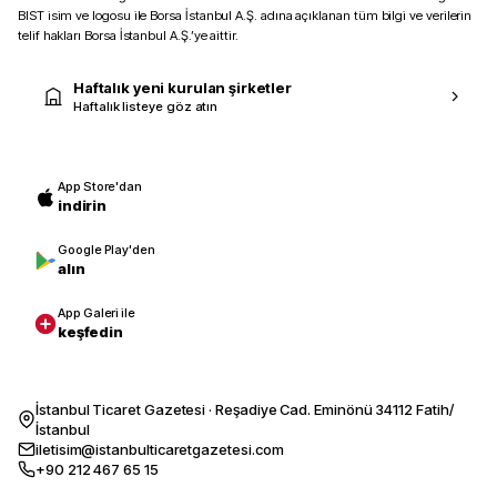
BIST isim ve logosu ile Borsa İstanbul A.Ş. adına açıklanan tüm bilgi ve verilerin
telif hakları Borsa İstanbul A.Ş.’ye aittir.
Haftalık yeni kurulan şirketler
Haftalık listeye göz atın
App Store'dan
indirin
Google Play'den
alın
App Galeri ile
keşfedin
İstanbul Ticaret Gazetesi · Reşadiye Cad. Eminönü 34112 Fatih/
İstanbul
iletisim@istanbulticaretgazetesi.com
+90 212 467 65 15