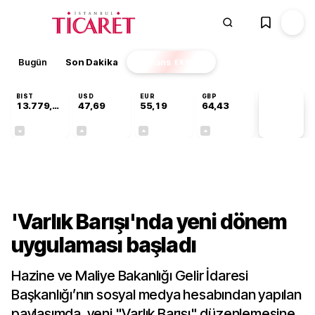
Bugün
Son Dakika
Finans
EKSTRA
BIST
USD
EUR
GBP
13.779,39
47,69
55,19
64,43
PİYASA
VERİLERİ
-0,14%
+0,15%
+0,32%
+0,40%
Gündem
'Varlık Barışı'nda yeni dönem
uygulaması başladı
Hazine ve Maliye Bakanlığı Gelir İdaresi
Başkanlığı’nın sosyal medya hesabından yapılan
paylaşımda, yeni "Varlık Barışı" düzenlemesine