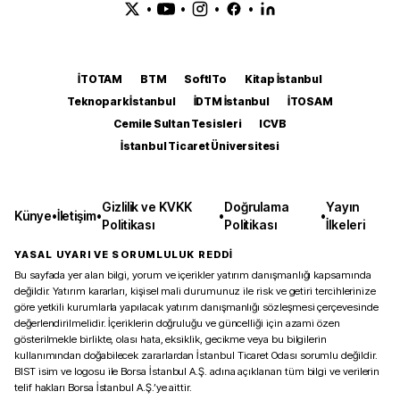
•
•
•
•
İTOTAM
BTM
SoftITo
Kitap İstanbul
Teknopark İstanbul
İDTM İstanbul
İTOSAM
Cemile Sultan Tesisleri
ICVB
İstanbul Ticaret Üniversitesi
Gizlilik ve KVKK
Doğrulama
Yayın
Künye
•
İletişim
•
•
•
Politikası
Politikası
İlkeleri
YASAL UYARI VE SORUMLULUK REDDİ
Bu sayfada yer alan bilgi, yorum ve içerikler yatırım danışmanlığı kapsamında
değildir. Yatırım kararları, kişisel mali durumunuz ile risk ve getiri tercihlerinize
göre yetkili kurumlarla yapılacak yatırım danışmanlığı sözleşmesi çerçevesinde
değerlendirilmelidir. İçeriklerin doğruluğu ve güncelliği için azami özen
gösterilmekle birlikte, olası hata, eksiklik, gecikme veya bu bilgilerin
kullanımından doğabilecek zararlardan İstanbul Ticaret Odası sorumlu değildir.
BIST isim ve logosu ile Borsa İstanbul A.Ş. adına açıklanan tüm bilgi ve verilerin
telif hakları Borsa İstanbul A.Ş.’ye aittir.