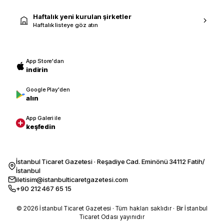
Haftalık yeni kurulan şirketler
Haftalık listeye göz atın
App Store'dan
indirin
Google Play'den
alın
App Galeri ile
keşfedin
İstanbul Ticaret Gazetesi · Reşadiye Cad. Eminönü 34112 Fatih/
İstanbul
iletisim@istanbulticaretgazetesi.com
+90 212 467 65 15
© 2026 İstanbul Ticaret Gazetesi · Tüm hakları saklıdır · Bir İstanbul
Ticaret Odası yayınıdır