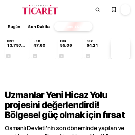
Bugün
Son Dakika
Finans
EKSTRA
BIST
USD
EUR
GBP
13.797,21
47,60
55,06
64,21
PİYASA
VERİLERİ
+0,69%
+0,06%
+0,09%
+0,18%
Dünya
Uzmanlar Yeni Hicaz Yolu
projesini değerlendirdi!
Bölgesel güç olmak için fırsat
Osmanlı Devleti'nin son döneminde yapılan ve