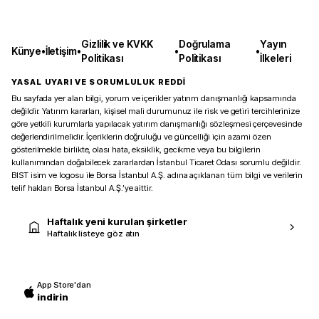
Gizlilik ve KVKK
Doğrulama
Yayın
Künye
•
İletişim
•
•
•
Politikası
Politikası
İlkeleri
YASAL UYARI VE SORUMLULUK REDDİ
Bu sayfada yer alan bilgi, yorum ve içerikler yatırım danışmanlığı kapsamında
değildir. Yatırım kararları, kişisel mali durumunuz ile risk ve getiri tercihlerinize
göre yetkili kurumlarla yapılacak yatırım danışmanlığı sözleşmesi çerçevesinde
değerlendirilmelidir. İçeriklerin doğruluğu ve güncelliği için azami özen
gösterilmekle birlikte, olası hata, eksiklik, gecikme veya bu bilgilerin
kullanımından doğabilecek zararlardan İstanbul Ticaret Odası sorumlu değildir.
BIST isim ve logosu ile Borsa İstanbul A.Ş. adına açıklanan tüm bilgi ve verilerin
telif hakları Borsa İstanbul A.Ş.’ye aittir.
Haftalık yeni kurulan şirketler
Haftalık listeye göz atın
App Store'dan
indirin