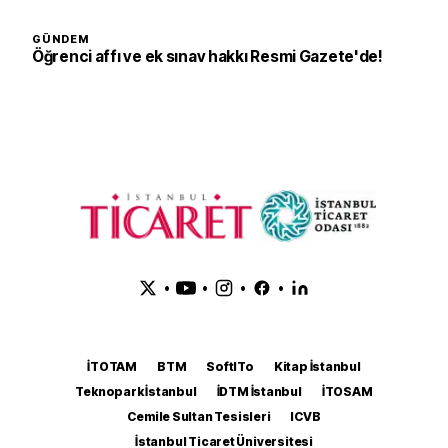
GÜNDEM
Öğrenci affı ve ek sınav hakkı Resmi Gazete'de!
•
•
•
•
İTOTAM
BTM
SoftITo
Kitap İstanbul
Teknopark İstanbul
İDTM İstanbul
İTOSAM
Cemile Sultan Tesisleri
ICVB
İstanbul Ticaret Üniversitesi