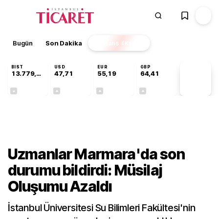
Bugün
Son Dakika
Finans
EKSTRA
BIST
USD
EUR
GBP
13.779,39
47,71
55,19
64,41
PİYASA
VERİLERİ
-0,14%
+0,18%
+0,32%
+0,38%
Gündem
Uzmanlar Marmara'da son
durumu bildirdi: Müsilaj
Oluşumu Azaldı
İstanbul Üniversitesi Su Bilimleri Fakültesi'nin