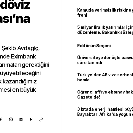
 döviz
geçti
Kamuda verimsizlik riskine
sı’na
freni
5 milyar liralık yatırımlar içi
düzenleme: Bakanlık sözle
imzalayabilecek
Editörün Seçimi
ı Şekib Avdagiç,
şimde Eximbank
Üniversiteye dönüşte başvur
süre tanındı
anmaları gerektiğini
büyüyebileceğini
Türkiye'den AB vize serbesti
hamle
k kazandığımız
rmesi en büyük
Öğrenci affı ve ek sınav ha
Gazete'de!
3 kıtada enerji hamlesi büy
Bayraktar: Afrika'da yoğun 
N