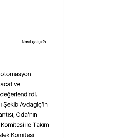
Kaynak ekle
Nasıl çalışır?
›
k
hracat ve
değerlendirdi.
ı Şekib Avdagiç’in
antısı, Oda’nın
Komitesi ile Takım
lek Komitesi