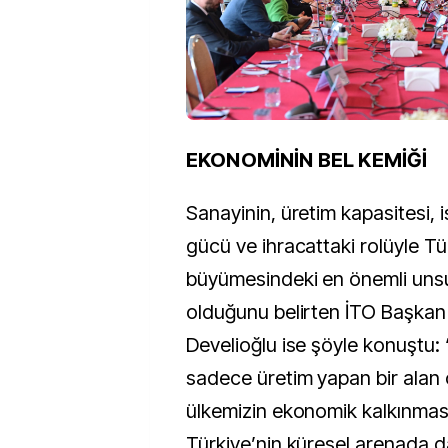
EKONOMİNİN BEL KEMİĞİ
Sanayinin, üretim kapasitesi,
gücü ve ihracattaki rolüyle T
büyümesindeki en önemli unsu
olduğunu belirten İTO Başka
Develioğlu ise şöyle konuştu:
sadece üretim yapan bir alan 
ülkemizin ekonomik kalkınmasın
Türkiye’nin küresel arenada d