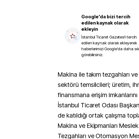
Google'da bizi tercih
edilen kaynak olarak
ekleyin
İstanbul Ticaret Gazetesi
'i tercih
edilen kaynak olarak ekleyerek
haberlerimizi Google'da daha sı
görebilirsiniz.
Makina ile takım tezgahları ve otomasyon
sektörü temsilcileri; üretim, i
finansmana erişim imkanlarını 
İstanbul Ticaret Odası Başkan
de katıldığı ortak çalışma topl
Makina ve Ekipmanları Meslek 
Tezgahları ve Otomasyon Mes