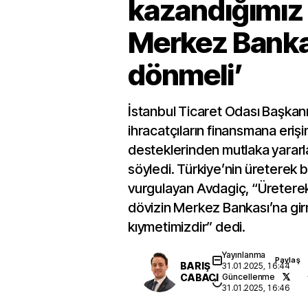
kazandığımız
Merkez Banka
dönmeli’
İstanbul Ticaret Odası Başkan
ihracatçıların finansmana eri
desteklerinden mutlaka yararl
söyledi. Türkiye’nin üreterek 
vurgulayan Avdagiç, “Üretere
dövizin Merkez Bankası’na gi
kıymetimizdir” dedi.
Yayınlanma
Paylaş
BARIŞ
31.01.2025, 16:44
CABACI
Güncellenme
31.01.2025, 16:46