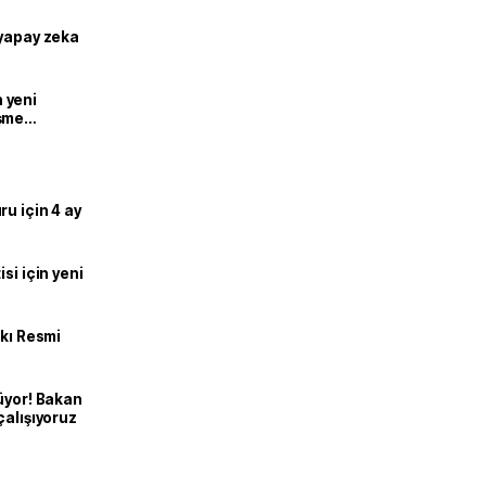
 yapay zeka
n yeni
şme
u için 4 ay
si için yeni
kkı Resmi
üyor! Bakan
çalışıyoruz