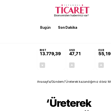
Ekonomiden haberiniz var!
Bugün
Son Dakika
Finans
EKST
SON DAKİKA
Öğrenci affı ve ek sınav hakkı 
BIST
USD
EUR
13.779,39
47,71
55,19
-0,14%
+0,18%
-19,42
0,09
Anasayfa
/
Gündem
/
‘Üreterek kazandığımız döviz M
‘Üreterek