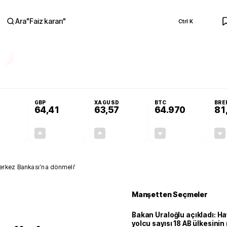
Ara
"
Faiz kararı
"
Ctrl K
RA
Resmi Gazete'de!
Öğrenci affı ve ek sınav hakkı Resmi Gazete'de!
GBP
XAGUSD
BTC
BRE
64,41
63,57
64.970
81
+0,32%
+0,38%
+3,37%
-0,06%
0,18
0,24
2,07
+0,00
erkez Bankası’na dönmeli’
Manşetten Seçmeler
Bakan Uraloğlu açıkladı: Ha
yolcu sayısı 18 AB ülkesini