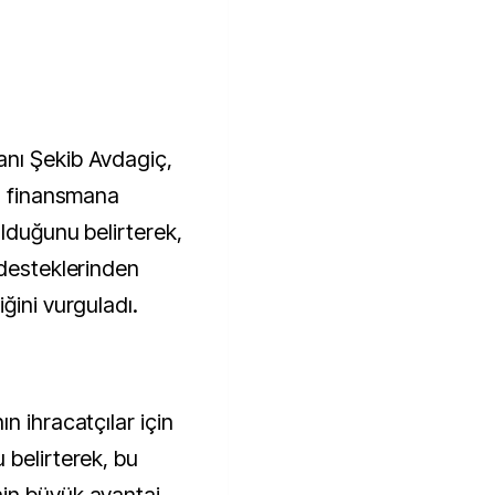
nı Şekib Avdagiç,
in finansmana
olduğunu belirterek,
 desteklerinden
ğini vurguladı.
n ihracatçılar için
 belirterek, bu