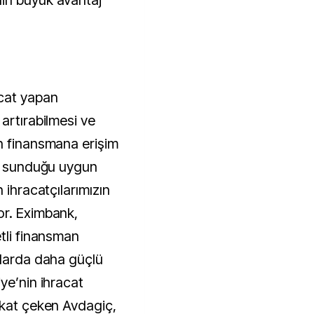
in büyük avantaj
acat yapan
artırabilmesi ve
n finansmana erişim
ın sunduğu uygun
 ihracatçılarımızın
or. Eximbank,
tli finansman
rlarda daha güçlü
ye’nin ihracat
kkat çeken Avdagiç,