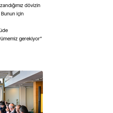
zandığımız dövizin
 Bunun için
çüde
yümemiz gerekiyor”