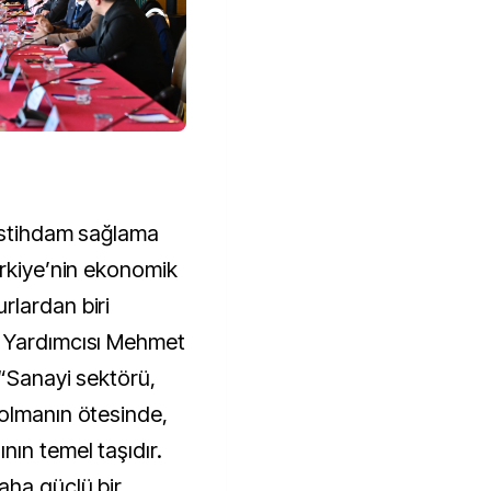
 istihdam sağlama
ürkiye’nin ekonomik
rlardan biri
n Yardımcısı Mehmet
 “Sanayi sektörü,
olmanın ötesinde,
ın temel taşıdır.
aha güçlü bir