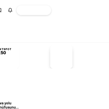
ÜYE
CANLI BORSA
Girişi
NTSPOT
,50
PİYASA
VERİLERİ
-1,55%
-1,28
va yolu
n nüfusunu