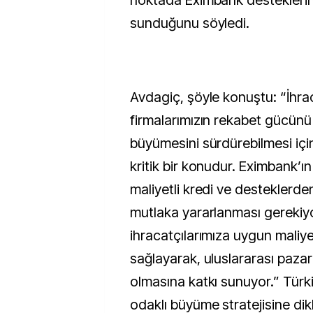
noktada Eximbank desteklerin
sunduğunu söyledi.
Avdagiç, şöyle konuştu: “İhr
firmalarımızın rekabet gücünü 
büyümesini sürdürebilmesi içi
kritik bir konudur. Eximbank’
maliyetli kredi ve desteklerden
mutlaka yararlanması gerekiy
ihracatçılarımıza uygun maliye
sağlayarak, uluslararası paza
olmasına katkı sunuyor.” Türki
odaklı büyüme stratejisine di