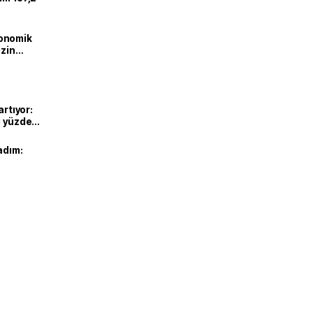
onomik
izin
lendirdik
artıyor:
ı yüzde
adım: