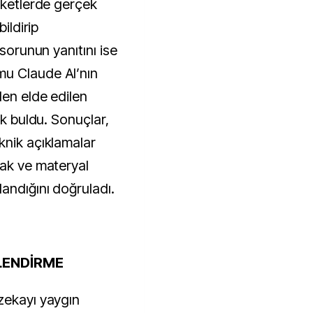
nketlerde gerçek 
ildirip 
sorunun yanıtını ise 
u Claude AI’nın 
en elde edilen 
ak buldu. Sonuçlar, 
nik açıklamalar 
ak ve materyal 
andığını doğruladı.
LENDİRME
zekayı yaygın 