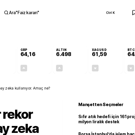
Ara
"
Faiz kararı
"
Ctrl K
RA
GBP
ALTIN
XAGUSD
BTC
64,16
6.498
61,59
64
-0,11%
+0,10%
+0,02%
-0,73%
-0,06
0,07
1,50
-0,45
apay zeka kullanıyor. Amaç ne?
Manşetten Seçmeler
r rekor
Sıfır atık hedefi için 161 pr
milyon liralık destek
ay zeka
Borsa İstanbul’da işlem hac