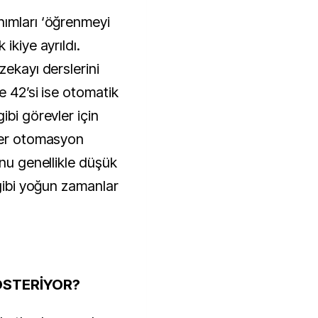
ımları ‘öğrenmeyi 
kiye ayrıldı. 
ekayı derslerini 
 42’si ise otomatik 
bi görevler için 
ler otomasyon 
nu genellikle düşük 
gibi yoğun zamanlar 
ÖSTERİYOR?