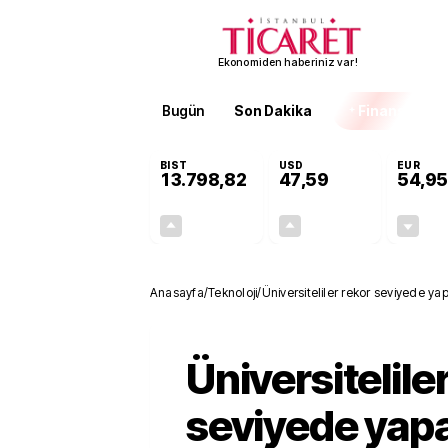
Ekonomiden haberiniz var!
Bugün
Son Dakika
Finans
EKST
BIST
USD
EUR
13.798,82
47,59
54,95
+0,70%
+0,05%
95,68
0,03
Anasayfa
/
Teknoloji
/
Üniversiteliler rekor seviyede y
Üniversitelile
seviyede yap