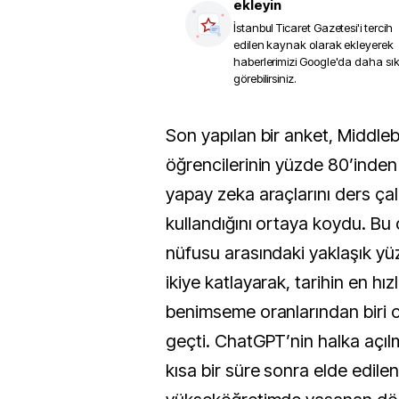
ekleyin
İstanbul Ticaret Gazetesi
'i tercih
edilen kaynak olarak ekleyerek
haberlerimizi Google'da daha sı
görebilirsiniz.
Son yapılan bir anket, Middlebury College 
öğrencilerinin yüzde 80’inden 
yapay zeka araçlarını ders çal
kullandığını ortaya koydu. Bu 
nüfusu arasındaki yaklaşık yüz
ikiye katlayarak, tarihin en hızlı
benimseme oranlarından biri ol
geçti. ChatGPT’nin halka açılma
kısa bir süre sonra elde edilen