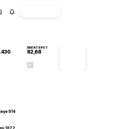
ÜYE
CANLI BORSA
Girişi
BRENTSPOT
.430
82,68
PİYASA
VERİLERİ
-0,72%
+4,78%
+0,00
3,77
ojeye 914
mi 187,2