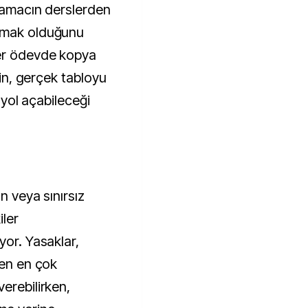
l amacın derslerden 
rmak olduğunu 
er ödevde kopya 
rin, gerçek tabloyu 
 yol açabileceği 
n veya sınırsız 
ler 
or. Yasaklar, 
en en çok 
erebilirken, 