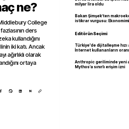
maç ne?
milyar lira oldu
Bakan Şimşek’ten makroek
istikrar vurgusu: Ekonomim
 Middlebury College
dayanıklılığını daha da güç
fazlasının ders
Editörün Seçimi
eka kullandığını
Türkiye'de dijitalleşme hızı 
nin iki katı. Ancak
İnternet kullananların oran
ı ağırlıklı olarak
92,3'e yükseldi
andığını ortaya
Anthropic geriliminde yeni 
Mythos’a sınırlı erişim izni
N