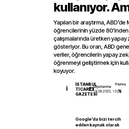
kullanıyor. A
Yapılan bir araştırma, ABD’de
öğrencilerinin yüzde 80’inden 
çalışmalarında üretken yapay z
gösteriyor. Bu oran, ABD geneli
veriler, öğrencilerin yapay zekay
öğrenmeyi geliştirmek için kull
koyuyor.
İSTANBUL
Paylaş
Yayınlanma
İ
TICARET
19.08.2025, 10:26
GAZETESI
Google'da bizi tercih
edilen kaynak olarak