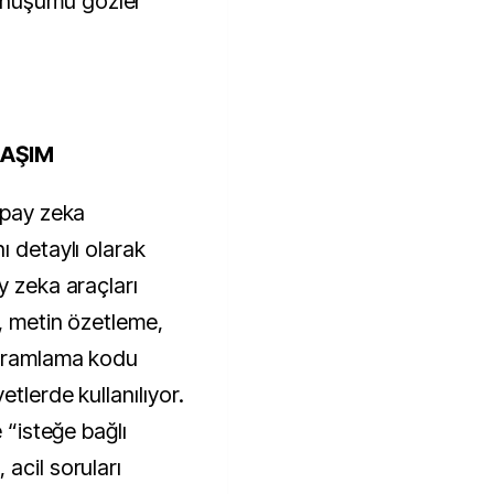
nüşümü gözler 
LAŞIM
apay zeka 
 detaylı olarak 
 zeka araçları 
, metin özetleme, 
ogramlama kodu 
tlerde kullanılıyor. 
 “isteğe bağlı 
acil soruları 