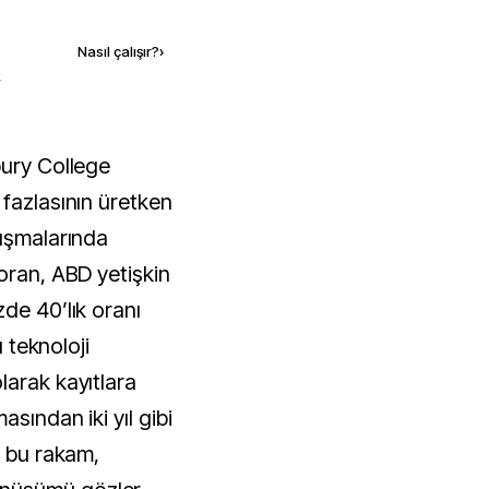
Kaynak ekle
Nasıl çalışır?
›
k
fazlasının üretken 
ışmalarında 
oran, ABD yetişkin 
de 40’lık oranı 
 teknoloji 
arak kayıtlara 
sından iki yıl gibi 
 bu rakam, 