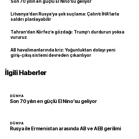
Son 70 yılın en güçlü El Nino’su geliyor
Litvanya’dan Rusya’ya şok suçlama: Çalıntı İHA’larla
saldırı planlayabilir
Tahran’dan Körfez’e gözdağı: Trump’ı durdurun yoksa
vururuz
AB havalimanlarında kriz: Yoğunluktan dolayı yeni
giriş-çıkış sistemi devreden çıkarılıyor
İlgili Haberler
DÜNYA
Son 70 yılın en güçlü El Nino’su geliyor
DÜNYA
Rusya ile Ermenistan arasında AB ve AEB gerilimi