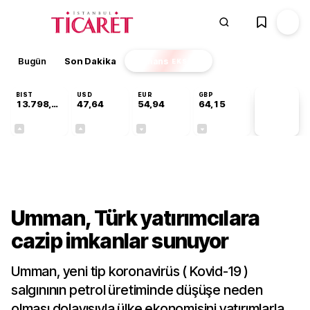
Bugün
Son Dakika
Finans
EKSTRA
BIST
USD
EUR
GBP
13.798,82
47,64
54,94
64,15
PİYASA
VERİLERİ
+0,70%
+0,04%
-0,14%
-0,03%
Dünya
Umman, Türk yatırımcılara
cazip imkanlar sunuyor
Umman, yeni tip koronavirüs ( Kovid-19 )
salgınının petrol üretiminde düşüşe neden
olması dolayısıyla ülke ekonomisini yatırımlarla