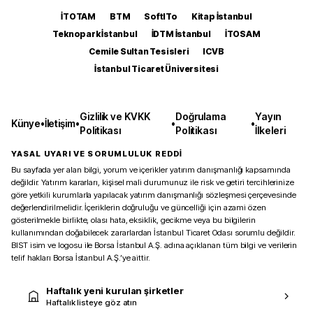
İTOTAM
BTM
SoftITo
Kitap İstanbul
Teknopark İstanbul
İDTM İstanbul
İTOSAM
Cemile Sultan Tesisleri
ICVB
İstanbul Ticaret Üniversitesi
Gizlilik ve KVKK
Doğrulama
Yayın
Künye
•
İletişim
•
•
•
Politikası
Politikası
İlkeleri
YASAL UYARI VE SORUMLULUK REDDİ
Bu sayfada yer alan bilgi, yorum ve içerikler yatırım danışmanlığı kapsamında
değildir. Yatırım kararları, kişisel mali durumunuz ile risk ve getiri tercihlerinize
göre yetkili kurumlarla yapılacak yatırım danışmanlığı sözleşmesi çerçevesinde
değerlendirilmelidir. İçeriklerin doğruluğu ve güncelliği için azami özen
gösterilmekle birlikte, olası hata, eksiklik, gecikme veya bu bilgilerin
kullanımından doğabilecek zararlardan İstanbul Ticaret Odası sorumlu değildir.
BIST isim ve logosu ile Borsa İstanbul A.Ş. adına açıklanan tüm bilgi ve verilerin
telif hakları Borsa İstanbul A.Ş.’ye aittir.
Haftalık yeni kurulan şirketler
Haftalık listeye göz atın