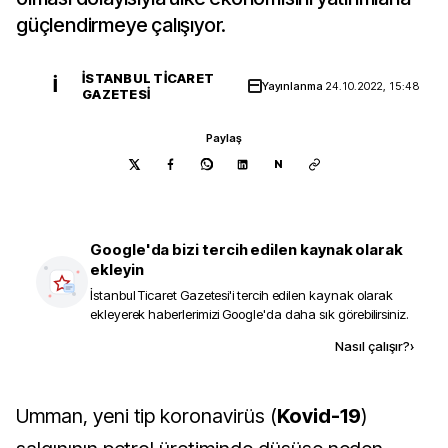
güçlendirmeye çalışıyor.
İSTANBUL TICARET
İ
Yayınlanma
24.10.2022, 15:48
GAZETESI
Paylaş
N
Google'da bizi tercih edilen kaynak olarak
ekleyin
İstanbul Ticaret Gazetesi
'i tercih edilen kaynak olarak
ekleyerek haberlerimizi Google'da daha sık görebilirsiniz.
Kaynak ekle
Nasıl çalışır?
›
Umman, yeni tip koronavirüs (
Kovid-19
)