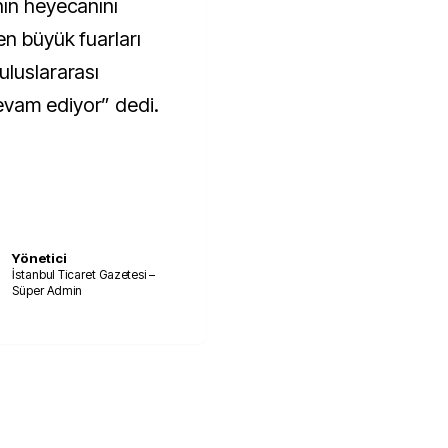
nın heyecanını
en büyük fuarları
uluslararası
evam ediyor” dedi.
Yönetici
İstanbul Ticaret Gazetesi –
Süper Admin