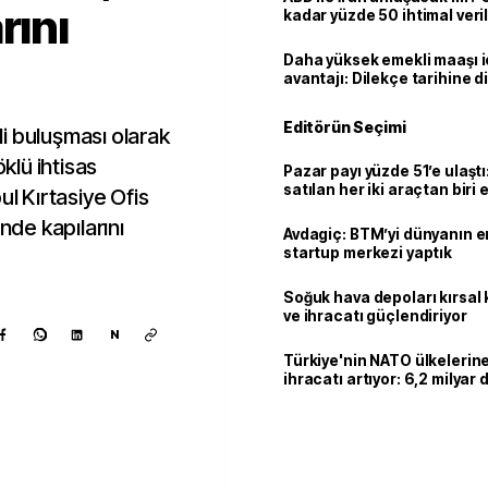
rını
kadar yüzde 50 ihtimal veril
Daha yüksek emekli maaşı 
avantajı: Dilekçe tarihine d
Editörün Seçimi
i buluşması olarak
öklü ihtisas
Pazar payı yüzde 51’e ulaşt
satılan her iki araçtan biri e
ul Kırtasiye Ofis
hibrit
nde kapılarını
Avdagiç: BTM’yi dünyanın en 
startup merkezi yaptık
Soğuk hava depoları kırsal 
ve ihracatı güçlendiriyor
N
Türkiye'nin NATO ülkeleri
ihracatı artıyor: 6,2 milyar d
milyar doları aştı
Kaynak ekle