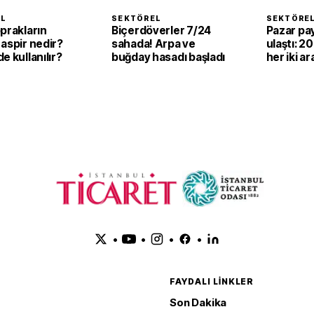
EL
SEKTÖREL
SEKTÖRE
prakların
Biçerdöverler 7/24
Pazar pay
aspir nedir?
sahada! Arpa ve
ulaştı: 2
e kullanılır?
buğday hasadı başladı
her iki ar
elektrikli
•
•
•
•
FAYDALI LINKLER
Son Dakika