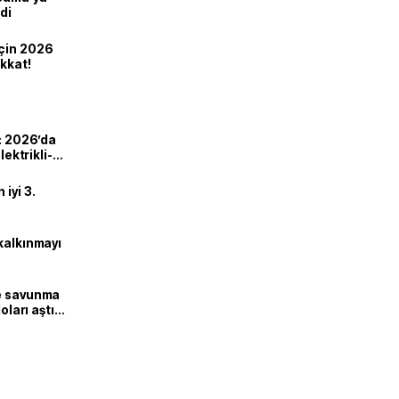
di
için 2026
ikkat!
ı: 2026’da
lektrikli-
iyi 3.
kalkınmayı
ne savunma
oları aştı