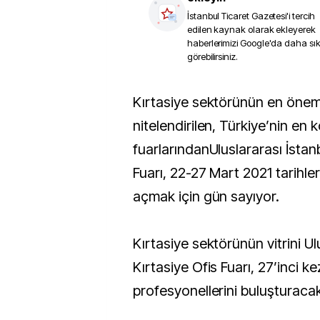
İstanbul Ticaret Gazetesi
'i tercih
edilen kaynak olarak ekleyerek
haberlerimizi Google'da daha sı
görebilirsiniz.
Kırtasiye sektörünün en önemli buluşması olarak
nitelendirilen, Türkiye’nin en k
fuarlarındanUluslararası İstan
Fuarı, 22-27 Mart 2021 tarihler
açmak için gün sayıyor.
Kırtasiye sektörünün vitrini Ul
Kırtasiye Ofis Fuarı, 27’inci k
profesyonellerini buluşturaca