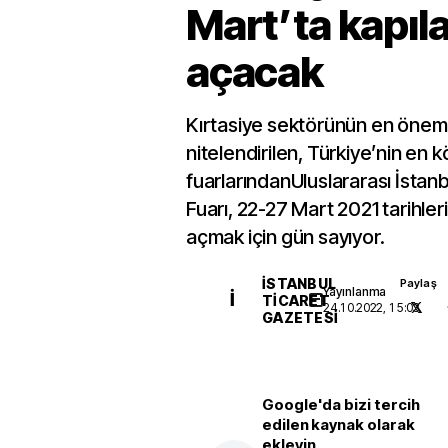
Mart’ta kapıla
açacak
Kırtasiye sektörünün en öneml
nitelendirilen, Türkiye’nin en k
fuarlarındanUluslararası İstanb
Fuarı, 22-27 Mart 2021 tarihleri
açmak için gün sayıyor.
İSTANBUL
Paylaş
Yayınlanma
İ
TICARET
24.10.2022, 15:03
GAZETESI
Google'da bizi tercih
edilen kaynak olarak
ekleyin