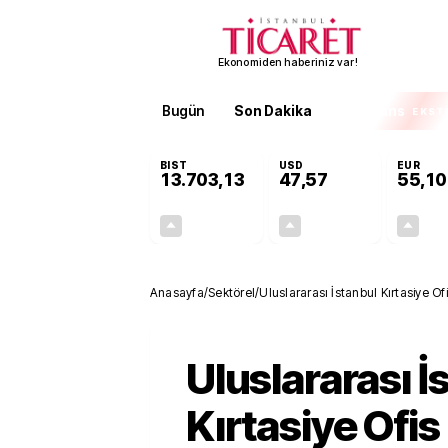
Ekonomiden haberiniz var!
Bugün
Son Dakika
Finans
EKST
BIST
USD
EUR
13.703,13
47,57
55,10
+0,11%
+0,01%
15,20
0,01
Anasayfa
/
Sektörel
/
Uluslararası İstanbul Kırtasiye Of
Uluslararası İ
Kırtasiye Ofis