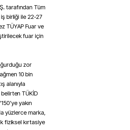
Ş. tarafından Tüm
ş birliği ile 22-27
 kez TÜYAP Fuar ve
irilecek fuar için
oğurduğu zor
rağmen 10 bin
ış alanıyla
 belirten TÜKİD
150’ye yakın
arda yüzlerce marka,
k fiziksel kırtasiye