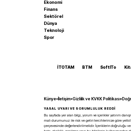
Ekonomi
Finans
Sektörel
Dünya
Teknoloji
Spor
İTOTAM
BTM
SoftITo
Kit
Künye
•
İletişim
•
Gizlilik ve KVKK Politikası
•
Doğr
YASAL UYARI VE SORUMLULUK REDDİ
Bu sayfada yer alan bilgi, yorum ve içerikler yatırım danışm
mali durumunuz ile risk ve getiri tercihlerinize göre yetk
çerçevesinde değerlendirilmelidir. İçeriklerin doğruluğu ve