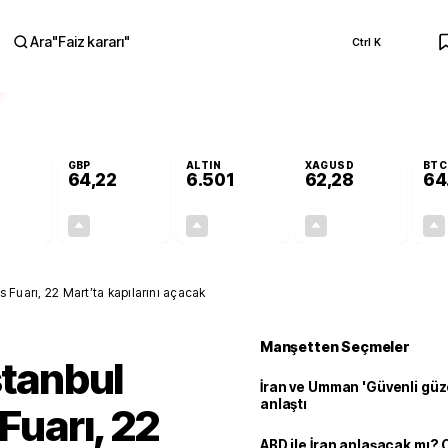
Ara
"
Faiz kararı
"
Ctrl K
RA
GBP
ALTIN
XAGUSD
BTC
64,22
6.501
62,28
64
+0,16%
+0,20%
+0,07%
+0,39%
0,09
0,13
4,74
0,24
is Fuarı, 22 Mart’ta kapılarını açacak
Manşetten Seçmeler
stanbul
İran ve Umman 'Güvenli güz
anlaştı
 Fuarı, 22
ABD ile İran anlaşacak mı?