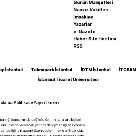
Günün Manşetleri
Namaz Vakitleri
İmsakiye
Yazarlar
e-Gazete
Haber Site Haritası
RSS
ap İstanbul
Teknopark İstanbul
İDTM İstanbul
İTOSA
İstanbul Ticaret Üniversitesi
ulama Politikası
•
Yayın İlkeleri
anlığı kapsamında değildir. Yatırım kararları, kişisel
ili kurumlarla yapılacak yatırım danışmanlığı sözleşmesi
 güncelliği için azami özen gösterilmekle birlikte, olası