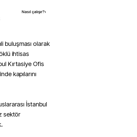
Nasıl çalışır?
›
k
öklü ihtisas
bul Kırtasiye Ofis
inde kapılarını
uslararası İstanbul
ez sektör
k.