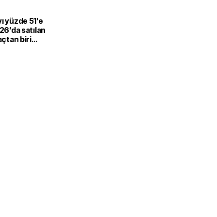
L
ı yüzde 51’e
026’da satılan
açtan biri
-hibrit