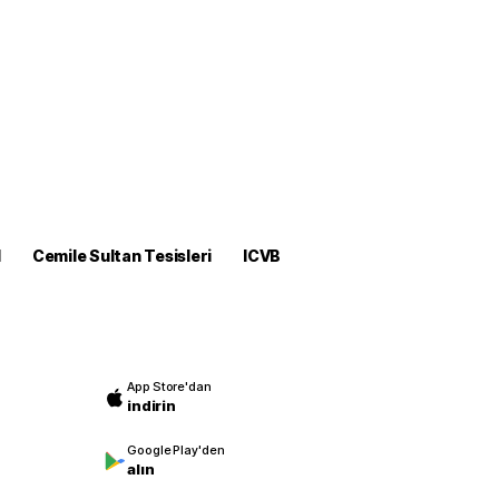
M
Cemile Sultan Tesisleri
ICVB
App Store'dan
indirin
Google Play'den
alın