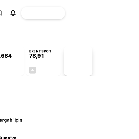
ÜYE
CANLI BORSA
Girişi
BRENTSPOT
.684
78,91
PİYASA
VERİLERİ
+0,73%
+0,61%
+0,00
0,48
ergah' için
 Cuma’ya