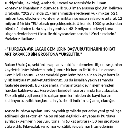
Türkiye'nin, Tekirdağ, Ambarlı, Kocaeli ve Mersin'de bulunan
konteyner limanlarının dünyada ilk 100 liman arasına girdiğini belirten
Uraloğlu, "2023 yılında 217 limanımızda elleçlenen yük miktarı 521
milyon ton, elleçlenen konteyner miktarı ise geçen yıla göre artarak 12
milyon 566 bin TEU olarak gerçekleşmiştir. Ülkemiz, 1000 grostondan
büyük 2 binden fazla sayıda gemisiyle 48,9 milyon dedveyt tona
ulaşan deniz ticaret filosu ile dünya sıralamasında 12'nci sıradadır."
ifadelerini kullandı.
- "HURDAYA AYRILACAK GEMİLERİN BAŞVURU TONAJINI 10 KAT
ARTIRARAK 50 BİN GROSTONA YÜKSELTTİK."
Bakan Uraloğlu, sektörde yapılan yeni düzenlemelere ilişkin ise şunları
kaydetti: "Meclisimize sunduğumuz bir kanun ile Türk Uluslararası
Gemi Sicil Kanunu kapsamındaki gemilerimizden alınan kayıt harcı ile
yıllık harçlara muafiyet getiriyoruz. Bu da inşallah yakın zamanda
faaliyete geçecek. Bu kapsamda, miras intikali devir işlemlerinden
harçları kaldırıyoruz. Hisse devirlerinde hisse oranında harç alacağız.
Elektrik gibi yeşil enerji ile çalışan gemilerimizden de kayıt harcını
kaldırıyoruz, yıllık harçlarda da yüzde elli indirim sağlamış olacağız.
Ayrıca hurdaya ayrılan Türk bayraklı gemilerin yerlerine yeni gemi inşa
edilmesi için sektör lehine bu yıl bazı değişiklikler yaparak hurdaya
ayrılacak gemilerin başvuru tonajını 10 kat artırarak 50 bin grostona
yükselttik. Kılavuzluk ve römorkörcülük ile palamar hizmetlerinin