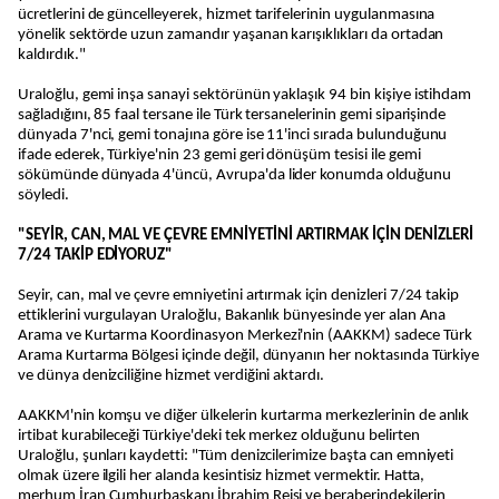
ücretlerini de güncelleyerek, hizmet tarifelerinin uygulanmasına
yönelik sektörde uzun zamandır yaşanan karışıklıkları da ortadan
kaldırdık."
Uraloğlu, gemi inşa sanayi sektörünün yaklaşık 94 bin kişiye istihdam
sağladığını, 85 faal tersane ile Türk tersanelerinin gemi siparişinde
dünyada 7'nci, gemi tonajına göre ise 11'inci sırada bulunduğunu
ifade ederek, Türkiye'nin 23 gemi geri dönüşüm tesisi ile gemi
sökümünde dünyada 4'üncü, Avrupa'da lider konumda olduğunu
söyledi.
"SEYİR, CAN, MAL VE ÇEVRE EMNİYETİNİ ARTIRMAK İÇİN DENİZLERİ
7/24 TAKİP EDİYORUZ"
Seyir, can, mal ve çevre emniyetini artırmak için denizleri 7/24 takip
ettiklerini vurgulayan Uraloğlu, Bakanlık bünyesinde yer alan Ana
Arama ve Kurtarma Koordinasyon Merkezi'nin (AAKKM) sadece Türk
Arama Kurtarma Bölgesi içinde değil, dünyanın her noktasında Türkiye
ve dünya denizciliğine hizmet verdiğini aktardı.
AAKKM'nin komşu ve diğer ülkelerin kurtarma merkezlerinin de anlık
irtibat kurabileceği Türkiye'deki tek merkez olduğunu belirten
Uraloğlu, şunları kaydetti: "Tüm denizcilerimize başta can emniyeti
olmak üzere ilgili her alanda kesintisiz hizmet vermektir. Hatta,
merhum İran Cumhurbaşkanı İbrahim Reisi ve beraberindekilerin