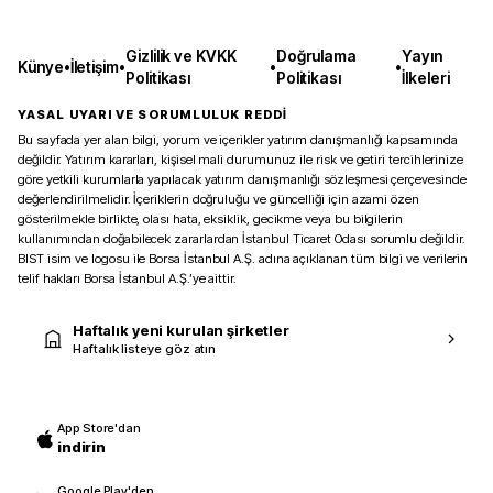
Gizlilik ve KVKK
Doğrulama
Yayın
Künye
•
İletişim
•
•
•
Politikası
Politikası
İlkeleri
YASAL UYARI VE SORUMLULUK REDDİ
Bu sayfada yer alan bilgi, yorum ve içerikler yatırım danışmanlığı kapsamında
değildir. Yatırım kararları, kişisel mali durumunuz ile risk ve getiri tercihlerinize
göre yetkili kurumlarla yapılacak yatırım danışmanlığı sözleşmesi çerçevesinde
değerlendirilmelidir. İçeriklerin doğruluğu ve güncelliği için azami özen
gösterilmekle birlikte, olası hata, eksiklik, gecikme veya bu bilgilerin
kullanımından doğabilecek zararlardan İstanbul Ticaret Odası sorumlu değildir.
BIST isim ve logosu ile Borsa İstanbul A.Ş. adına açıklanan tüm bilgi ve verilerin
telif hakları Borsa İstanbul A.Ş.’ye aittir.
Haftalık yeni kurulan şirketler
Haftalık listeye göz atın
App Store'dan
indirin
Google Play'den