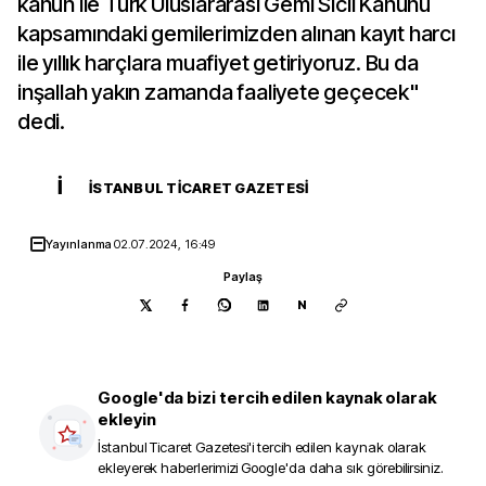
kanun ile Türk Uluslararası Gemi Sicil Kanunu
kapsamındaki gemilerimizden alınan kayıt harcı
ile yıllık harçlara muafiyet getiriyoruz. Bu da
inşallah yakın zamanda faaliyete geçecek"
dedi.
İ
İSTANBUL TICARET GAZETESI
Yayınlanma
02.07.2024, 16:49
Paylaş
N
Google'da bizi tercih edilen kaynak olarak
ekleyin
İstanbul Ticaret Gazetesi
'i tercih edilen kaynak olarak
ekleyerek haberlerimizi Google'da daha sık görebilirsiniz.