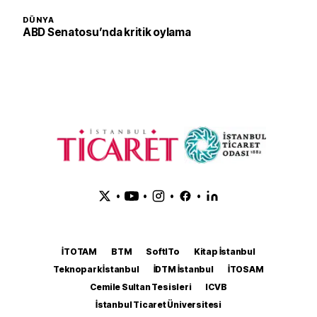
DÜNYA
ABD Senatosu’nda kritik oylama
•
•
•
•
İTOTAM
BTM
SoftITo
Kitap İstanbul
Teknopark İstanbul
İDTM İstanbul
İTOSAM
Cemile Sultan Tesisleri
ICVB
İstanbul Ticaret Üniversitesi