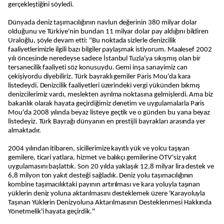
gerçekleştiğini söyledi.
Dünyada deniz taşımacılığının navlun değerinin 380 milyar dolar
olduğunu ve Türkiye'nin bundan 11 milyar dolar pay aldığını bildiren
Uraloğlu, şöyle devam etti: "Bu noktada sizlerle denizcilik
faaliyetlerimizle ilgili bazı bilgiler paylaşmak istiyorum. Maalesef 2002
yılı öncesinde neredeyse sadece İstanbul Tuzla'ya sıkışmış olan bir
tersanecilik faaliyeti söz konusuydu. Gemi inşa sanayimiz can
çekişiyordu diyebiliriz. Türk bayraklı gemiler Paris Mou'da kara
listedeydi. Denizcilik faaliyetleri üzerindeki vergi yükünden bıkmış
denizcilerimiz vardı, meslekten ayrılma noktasına gelmişlerdi. Ama biz
bakanlık olarak hayata geçirdiğimiz denetim ve uygulamalarla Paris
Mou'da 2008 yılında beyaz listeye geçtik ve o günden bu yana beyaz
listedeyiz. Türk Bayrağı dünyanın en prestijli bayrakları arasında yer
almaktadır.
2004 yılından itibaren, sicillerimize kayıtlı yük ve yolcu taşıyan
gemilere, ticari yatlara, hizmet ve balıkçı gemilerine ÖTV'siz yakıt
uygulamasını başlattık. Son 20 yılda yaklaşık 12,8 milyar lira destek ve
6,8 milyon ton yakıt desteği sağladık. Deniz yolu taşımacılığının
kombine taşımacılıktaki payının artırılması ve kara yoluyla taşınan
yüklerin deniz yoluna aktarılmasını desteklemek üzere 'Karayoluyla
Taşınan Yüklerin Denizyoluna Aktarılmasının Desteklenmesi Hakkında
Yönetmelik'i hayata geçirdik."