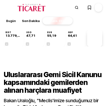
Bugün
Son Dakika
Finans
EKSTRA
BIST
USD
EUR
GBP
13.779,39
47,71
55,19
64,41
PİYASA
VERİLERİ
-0,14%
+0,18%
+0,32%
+0,38%
Dünya
Uluslararası Gemi Sicil Kanunu
kapsamındaki gemilerden
alınan harçlara muafiyet
Bakan Uraloğlu, "Meclis'imize sunduğumuz bir