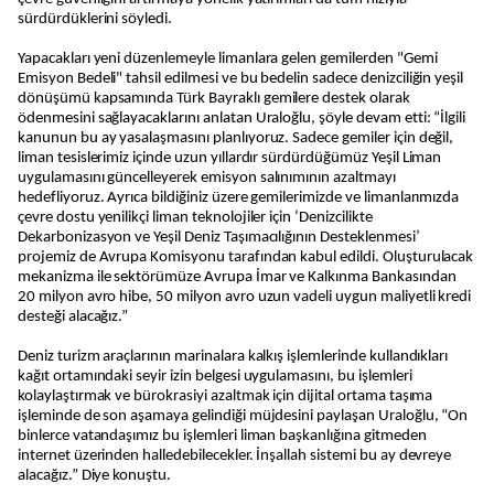
sürdürdüklerini söyledi.
Yapacakları yeni düzenlemeyle limanlara gelen gemilerden "Gemi
Emisyon Bedeli" tahsil edilmesi ve bu bedelin sadece denizciliğin yeşil
dönüşümü kapsamında Türk Bayraklı gemilere destek olarak
ödenmesini sağlayacaklarını anlatan Uraloğlu, şöyle devam etti: “İlgili
kanunun bu ay yasalaşmasını planlıyoruz. Sadece gemiler için değil,
liman tesislerimiz içinde uzun yıllardır sürdürdüğümüz Yeşil Liman
uygulamasını güncelleyerek emisyon salınımının azaltmayı
hedefliyoruz. Ayrıca bildiğiniz üzere gemilerimizde ve limanlarımızda
çevre dostu yenilikçi liman teknolojiler için ‘Denizcilikte
Dekarbonizasyon ve Yeşil Deniz Taşımacılığının Desteklenmesi’
projemiz de Avrupa Komisyonu tarafından kabul edildi. Oluşturulacak
mekanizma ile sektörümüze Avrupa İmar ve Kalkınma Bankasından
20 milyon avro hibe, 50 milyon avro uzun vadeli uygun maliyetli kredi
desteği alacağız.”
Deniz turizm araçlarının marinalara kalkış işlemlerinde kullandıkları
kağıt ortamındaki seyir izin belgesi uygulamasını, bu işlemleri
kolaylaştırmak ve bürokrasiyi azaltmak için dijital ortama taşıma
işleminde de son aşamaya gelindiği müjdesini paylaşan Uraloğlu, “On
binlerce vatandaşımız bu işlemleri liman başkanlığına gitmeden
internet üzerinden halledebilecekler. İnşallah sistemi bu ay devreye
alacağız.” Diye konuştu.