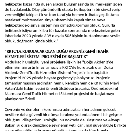
helikopter kazasında düşen aracın bulunmasında bu merkezimizden
de faydalanıldı. Olay gününde ilk etapta helikopterin bir sinyal verip
vermediğini takip ettik ve İran tarafıyla hemen irtibata geçtik. Ama
maalesef muhtemelen sinyal sisteminin kapalı olması veya
helikopterde o sinyal sisteminin olmadığı görmüş olduk. Gururla
belirtmek istiyorum ki bu tür kazalar sonrasında merkezimize gelen
ihbarlarla 2023 yılında 339 olayda 806 kişinin kurtarılmasına vesile
olduk, doğrudan içinde olduk."
"KKTC'DE KURULACAK OLAN DOĞU AKDENİZ GEMİ TRAFİK
HİZMETLERİ SİSTEMİ PROJESİ'Nİ DE BAŞLATTIK"
Abdulkadir Uraloğlu, yeni projelere ilişkin ise "Doğu Akdeniz'de
etkinliğimizin artırılması amacıyla KKTC'de kurulacak olan Doğu
Akdeniz Gemi Trafik Hizmetleri Sistemi Projesi'ni de başlattık.
Projemizi 2026 yılında hayata geçirmeyi planlıyoruz. Projenin
tamamlanmasının ardından hem ülkemizin hem de KKTC'nin Mavi
Vatan'daki hakimiyetini önemli ölçüde artıracağız. Önümüzdeki yıl
Marmara Gemi Trafik Hizmetleri Sistemi projesini de başlatmayı
planlıyoruz." dedi.
Çevrenin ve denizlerin korunması adına atılan her adımın gelecek
nesillere daha güvenli bir dünya bırakma yolunda önemli bir gelişme
olduğunu dile getiren Uraloğlu, bu noktada da Ulaştırma ve Altyapı
Bakanlığı olarak denizlerde seyir emniyeti, can, mal güvenliğiyle birlikte
çevre güvenliğini artırmaya yönelik yatırımları da tüm hızıyla