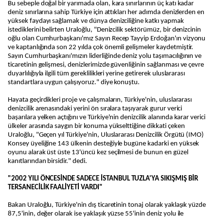
Bu sebeple doğal bir yarımada olan, kara sınırlarının üç katı kadar
deniz sınırlarına sahip Türkiye için attıkları her adımda denizlerden en
yüksek faydayı sağlamak ve dünya denizciliğine katkı yapmak
istediklerini belirten Uraloğlu, "Denizcilik sektörümüz, bir denizcinin
oğlu olan Cumhurbaşkanı'mız Sayın Recep Tayyip Erdoğan'ın vizyonu
ve kaptanlığında son 22 yılda çok önemli gelişmeler kaydetmiştir.
Sayın Cumhurbaşkanı'mızın liderliğinde deniz yolu taşımacılığının ve
ticaretinin gelişmesi, denizlerimizde güvenliğinin sağlanması ve çevre
duyarlılığıyla ilgili tüm gereklilikleri yerine getirerek uluslararası
standartlara uygun çalışıyoruz." diye konuştu.
Hayata geçirdikleri proje ve çalışmaların, Türkiye'nin, uluslararası
denizcilik arenasındaki yerini ön sıralara taşıyarak gurur verici
başarılara yelken açtığını ve Türkiye'nin denizcilik alanında karar verici
ülkeler arasında saygın bir konuma yükselttiğine dikkati çeken
Uraloğlu, "Geçen yıl Türkiye'nin, Uluslararası Denizcilik Örgütü (IMO)
Konsey üyeliğine 143 ülkenin desteğiyle bugüne kadarki en yüksek
oyunu alarak üst üste 13'üncü kez seçilmesi de bunun en güzel
kanıtlarından birsidir." dedi.
"2002 YILI ÖNCESİNDE SADECE İSTANBUL TUZLA'YA SIKIŞMIŞ BİR
TERSANECİLİK FAALİYETİ VARDI"
Bakan Uraloğlu, Türkiye'nin dış ticaretinin tonaj olarak yaklaşık yüzde
87,5'inin, değer olarak ise yaklaşık yüzse 55'inin deniz yolu ile