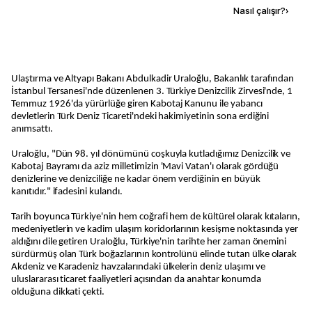
Kaynak ekle
Nasıl çalışır?
›
Ulaştırma ve Altyapı Bakanı Abdulkadir Uraloğlu, Bakanlık tarafından
İstanbul Tersanesi'nde düzenlenen 3. Türkiye Denizcilik Zirvesi'nde, 1
Temmuz 1926'da yürürlüğe giren Kabotaj Kanunu ile yabancı
devletlerin Türk Deniz Ticareti'ndeki hakimiyetinin sona erdiğini
anımsattı.
Uraloğlu, "Dün 98. yıl dönümünü coşkuyla kutladığımız Denizcilik ve
Kabotaj Bayramı da aziz milletimizin 'Mavi Vatan'ı olarak gördüğü
denizlerine ve denizciliğe ne kadar önem verdiğinin en büyük
kanıtıdır." ifadesini kulandı.
Tarih boyunca Türkiye'nin hem coğrafi hem de kültürel olarak kıtaların,
medeniyetlerin ve kadim ulaşım koridorlarının kesişme noktasında yer
aldığını dile getiren Uraloğlu, Türkiye'nin tarihte her zaman önemini
sürdürmüş olan Türk boğazlarının kontrolünü elinde tutan ülke olarak
Akdeniz ve Karadeniz havzalarındaki ülkelerin deniz ulaşımı ve
uluslararası ticaret faaliyetleri açısından da anahtar konumda
olduğuna dikkati çekti.