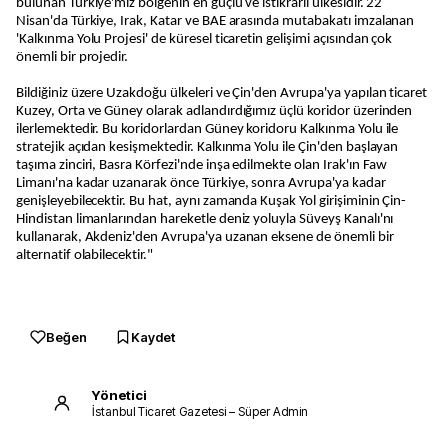
bulunan Türkiye'miz bölgenin en güçlü ve istikrarlı ülkesidir. 22
Nisan'da Türkiye, Irak, Katar ve BAE arasında mutabakatı imzalanan
'Kalkınma Yolu Projesi' de küresel ticaretin gelişimi açısından çok
önemli bir projedir.
Bildiğiniz üzere Uzakdoğu ülkeleri ve Çin'den Avrupa'ya yapılan ticaret
Kuzey, Orta ve Güney olarak adlandırdığımız üçlü koridor üzerinden
ilerlemektedir. Bu koridorlardan Güney koridoru Kalkınma Yolu ile
stratejik açıdan kesişmektedir. Kalkınma Yolu ile Çin'den başlayan
taşıma zinciri, Basra Körfezi'nde inşa edilmekte olan Irak'ın Faw
Limanı'na kadar uzanarak önce Türkiye, sonra Avrupa'ya kadar
genişleyebilecektir. Bu hat, aynı zamanda Kuşak Yol girişiminin Çin-
Hindistan limanlarından hareketle deniz yoluyla Süveyş Kanalı'nı
kullanarak, Akdeniz'den Avrupa'ya uzanan eksene de önemli bir
alternatif olabilecektir."
Beğen
Kaydet
Yönetici
İstanbul Ticaret Gazetesi – Süper Admin