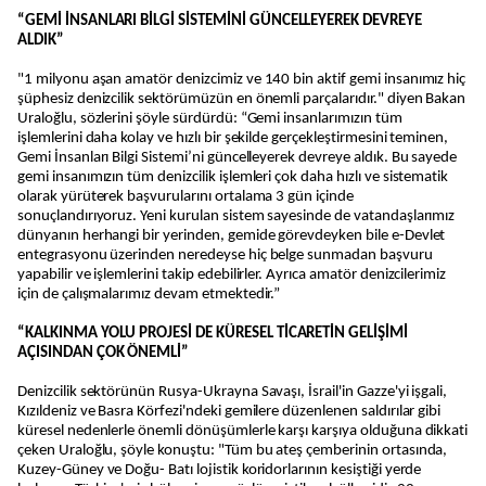
“GEMİ İNSANLARI BİLGİ SİSTEMİNİ GÜNCELLEYEREK DEVREYE
ALDIK”
"1 milyonu aşan amatör denizcimiz ve 140 bin aktif gemi insanımız hiç
şüphesiz denizcilik sektörümüzün en önemli parçalarıdır." diyen Bakan
Uraloğlu, sözlerini şöyle sürdürdü: “Gemi insanlarımızın tüm
işlemlerini daha kolay ve hızlı bir şekilde gerçekleştirmesini teminen,
Gemi İnsanları Bilgi Sistemi’ni güncelleyerek devreye aldık. Bu sayede
gemi insanımızın tüm denizcilik işlemleri çok daha hızlı ve sistematik
olarak yürüterek başvurularını ortalama 3 gün içinde
sonuçlandırıyoruz. Yeni kurulan sistem sayesinde de vatandaşlarımız
dünyanın herhangi bir yerinden, gemide görevdeyken bile e-Devlet
entegrasyonu üzerinden neredeyse hiç belge sunmadan başvuru
yapabilir ve işlemlerini takip edebilirler. Ayrıca amatör denizcilerimiz
için de çalışmalarımız devam etmektedir.”
“KALKINMA YOLU PROJESİ DE KÜRESEL TİCARETİN GELİŞİMİ
AÇISINDAN ÇOK ÖNEMLİ”
Denizcilik sektörünün Rusya-Ukrayna Savaşı, İsrail'in Gazze'yi işgali,
Kızıldeniz ve Basra Körfezi'ndeki gemilere düzenlenen saldırılar gibi
küresel nedenlerle önemli dönüşümlerle karşı karşıya olduğuna dikkati
çeken Uraloğlu, şöyle konuştu: "Tüm bu ateş çemberinin ortasında,
Kuzey-Güney ve Doğu- Batı lojistik koridorlarının kesiştiği yerde