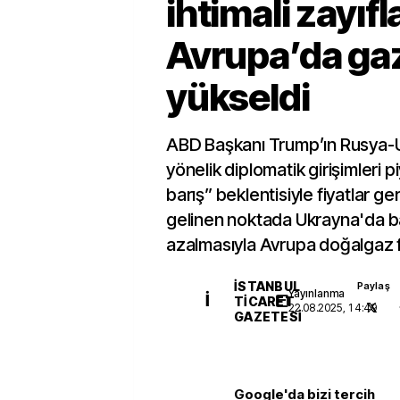
ihtimali zayıf
Avrupa’da gaz 
yükseldi
ABD Başkanı Trump’ın Rusya-
yönelik diplomatik girişimleri 
barış” beklentisiyle fiyatlar ge
gelinen noktada Ukrayna'da ba
azalmasıyla Avrupa doğalgaz fi
İSTANBUL
Paylaş
Yayınlanma
İ
TICARET
22.08.2025, 14:49
GAZETESI
Google'da bizi tercih