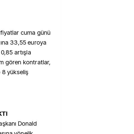
fiyatlar cuma günü
şına 33,55 euroya
0,85 artışla
m gören kontratlar,
 8 yükseliş
KTI
Başkanı Donald
şına yönelik