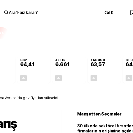
Ara
"
Faiz kararı
"
Ctrl K
RA
Adalet Komisyonu’nda kabul edildi
Terörsüz Türkiye Yasası teklifi Adalet K
GBP
ALTIN
XAGUSD
BTC
64,41
6.661
63,57
64
+0,32%
+0,38%
+2,59%
+3,37%
0,18
0,24
167,96
2,07
nca Avrupa’da gaz fiyatları yükseldi
Manşetten Seçmeler
rış
80 ülkede sektörel fırsatla
firmalarının erişimine açıldı