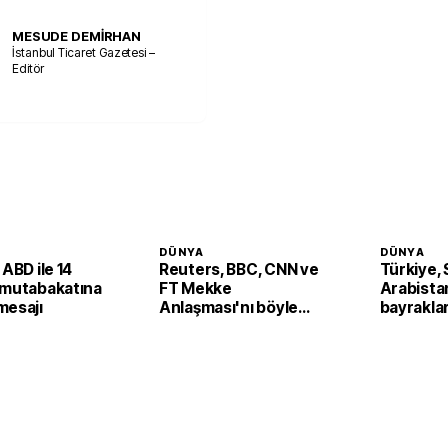
MESUDE DEMİRHAN
İstanbul Ticaret Gazetesi –
Editör
DÜNYA
DÜNYA
 ABD ile 14
Reuters, BBC, CNN ve
Türkiye, 
 mutabakatına
FT Mekke
Arabista
mesajı
Anlaşması'nı böyle
bayrakla
gördü
yapılara y