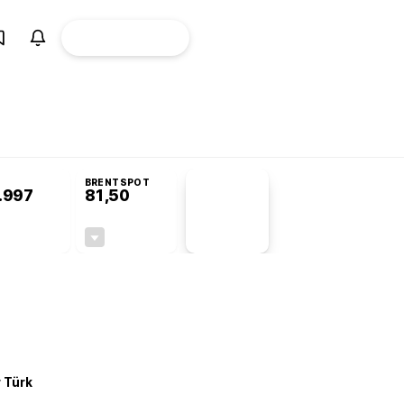
ÜYE
CANLI BORSA
Girişi
omisyonu’nda kabul edildi
BRENTSPOT
.997
81,50
PİYASA
VERİLERİ
+0,23%
-1,55%
+0,00
-1,28
r Türk