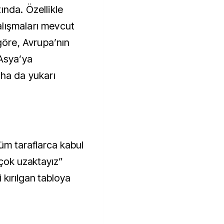
ında. Özellikle
lışmaları mevcut
 göre, Avrupa’nın
 Asya’ya
aha da yukarı
Tüm taraflarca kabul
 çok uzaktayız”
 kırılgan tabloya