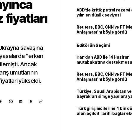
layınca
ABD’de kritik petrol rezervi 
fiyatları
yılın en düşük seviyesi
Reuters, BBC, CNN ve FT M
Anlaşması'nı böyle gördü
Editörün Seçimi
Ukrayna savaşına
piyasalarda “erken
İran’dan ABD ile 14 Haziran
mutabakatına destek mesa
rilemişti. Ancak
rış umutlarının
Reuters, BBC, CNN ve FT M
Anlaşması'nı böyle gördü
yatları yükseldi.
Türkiye, Suudi Arabistan v
bayrakları simge yapılara ya
N
Türk girişimcilerine 4 bin 
alan açıldı! Tarihi bağlar 
ortaklığa dönüşüyor