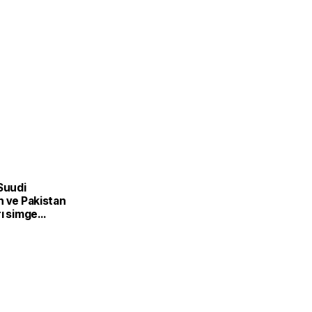
Suudi
n ve Pakistan
rı simge
ansıtıldı