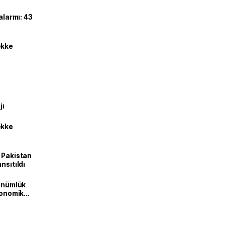
alarmı: 43
ekke
jı
ekke
e Pakistan
nsıtıldı
dönümlük
ekonomik