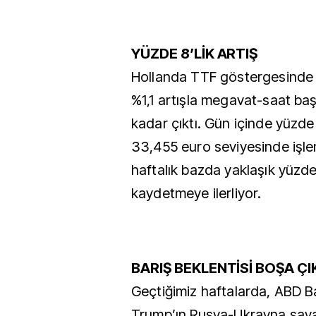
YÜZDE 8’LİK ARTIŞ
Hollanda TTF göstergesinde 
%1,1 artışla megavat-saat ba
kadar çıktı. Gün içinde yüzde 
33,455 euro seviyesinde işle
haftalık bazda yaklaşık yüzde
kaydetmeye ilerliyor.
BARIŞ BEKLENTİSİ BOŞA ÇI
Geçtiğimiz haftalarda, ABD 
Trump’ın Rusya-Ukrayna sava