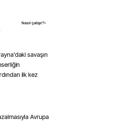
Kaynak ekle
Nasıl çalışır?
›
k
serliğin
rdından ilk kez
azalmasıyla Avrupa