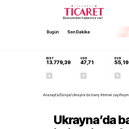
Ekonomiden haberiniz var!
Bugün
Son Dakika
Finans
EKST
SON DAKİKA
Terörsüz Türkiye Yasası teklifi 
BIST
USD
EUR
13.779,39
47,71
55,19
-0,14%
+0,18%
-19,42
0,09
Anasayfa
/
Dünya
/
Ukrayna’da barış ihtimali zayıflayı
Ukrayna’da ba