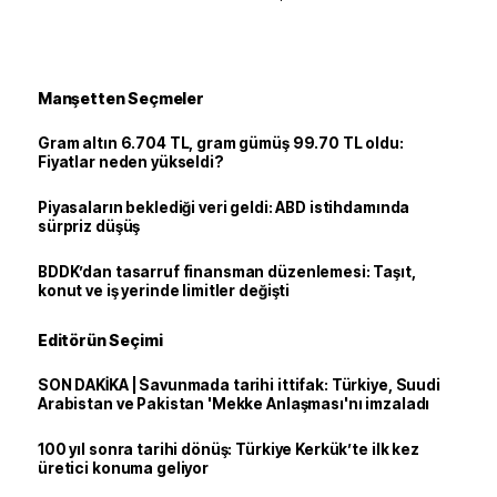
Manşetten Seçmeler
Gram altın 6.704 TL, gram gümüş 99.70 TL oldu:
Fiyatlar neden yükseldi?
Piyasaların beklediği veri geldi: ABD istihdamında
sürpriz düşüş
BDDK’dan tasarruf finansman düzenlemesi: Taşıt,
konut ve iş yerinde limitler değişti
Editörün Seçimi
SON DAKİKA | Savunmada tarihi ittifak: Türkiye, Suudi
Arabistan ve Pakistan 'Mekke Anlaşması'nı imzaladı
100 yıl sonra tarihi dönüş: Türkiye Kerkük’te ilk kez
üretici konuma geliyor