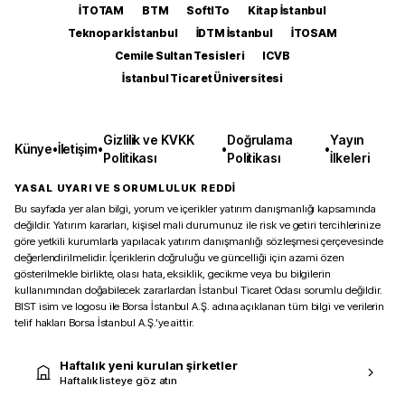
İTOTAM
BTM
SoftITo
Kitap İstanbul
Teknopark İstanbul
İDTM İstanbul
İTOSAM
Cemile Sultan Tesisleri
ICVB
İstanbul Ticaret Üniversitesi
Gizlilik ve KVKK
Doğrulama
Yayın
Künye
•
İletişim
•
•
•
Politikası
Politikası
İlkeleri
YASAL UYARI VE SORUMLULUK REDDİ
Bu sayfada yer alan bilgi, yorum ve içerikler yatırım danışmanlığı kapsamında
değildir. Yatırım kararları, kişisel mali durumunuz ile risk ve getiri tercihlerinize
göre yetkili kurumlarla yapılacak yatırım danışmanlığı sözleşmesi çerçevesinde
değerlendirilmelidir. İçeriklerin doğruluğu ve güncelliği için azami özen
gösterilmekle birlikte, olası hata, eksiklik, gecikme veya bu bilgilerin
kullanımından doğabilecek zararlardan İstanbul Ticaret Odası sorumlu değildir.
BIST isim ve logosu ile Borsa İstanbul A.Ş. adına açıklanan tüm bilgi ve verilerin
telif hakları Borsa İstanbul A.Ş.’ye aittir.
Haftalık yeni kurulan şirketler
Haftalık listeye göz atın