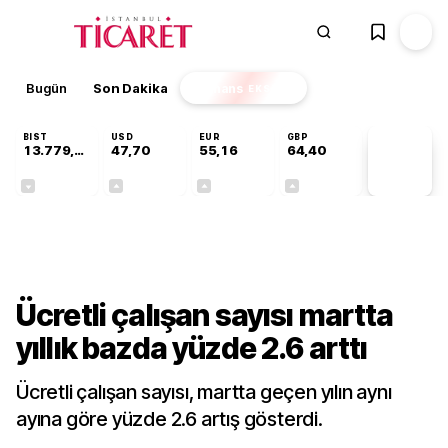
Bugün
Son Dakika
Finans
EKSTRA
BIST
USD
EUR
GBP
13.779,39
47,70
55,16
64,40
PİYASA
VERİLERİ
-0,14%
+0,15%
+0,28%
+0,35%
Gündem
Ücretli çalışan sayısı martta
yıllık bazda yüzde 2.6 arttı
Ücretli çalışan sayısı, martta geçen yılın aynı
ayına göre yüzde 2.6 artış gösterdi.