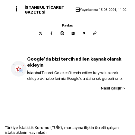
İSTANBUL TICARET
İ
Yayınlanma
15.05.2024, 11:02
GAZETESI
Paylaş
N
Google'da bizi tercih edilen kaynak olarak
ekleyin
İstanbul Ticaret Gazetesi
'i tercih edilen kaynak olarak
ekleyerek haberlerimizi Google'da daha sık görebilirsiniz.
Kaynak ekle
Nasıl çalışır?
›
Türkiye İstatistik Kurumu (TÜİK), mart ayına ilişkin ücretli çalışan
istatistiklerini yayımladı.