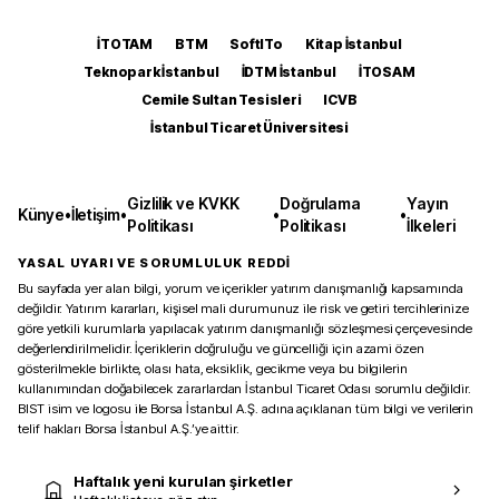
İTOTAM
BTM
SoftITo
Kitap İstanbul
Teknopark İstanbul
İDTM İstanbul
İTOSAM
Cemile Sultan Tesisleri
ICVB
İstanbul Ticaret Üniversitesi
Gizlilik ve KVKK
Doğrulama
Yayın
Künye
•
İletişim
•
•
•
Politikası
Politikası
İlkeleri
YASAL UYARI VE SORUMLULUK REDDİ
Bu sayfada yer alan bilgi, yorum ve içerikler yatırım danışmanlığı kapsamında
değildir. Yatırım kararları, kişisel mali durumunuz ile risk ve getiri tercihlerinize
göre yetkili kurumlarla yapılacak yatırım danışmanlığı sözleşmesi çerçevesinde
değerlendirilmelidir. İçeriklerin doğruluğu ve güncelliği için azami özen
gösterilmekle birlikte, olası hata, eksiklik, gecikme veya bu bilgilerin
kullanımından doğabilecek zararlardan İstanbul Ticaret Odası sorumlu değildir.
BIST isim ve logosu ile Borsa İstanbul A.Ş. adına açıklanan tüm bilgi ve verilerin
telif hakları Borsa İstanbul A.Ş.’ye aittir.
Haftalık yeni kurulan şirketler