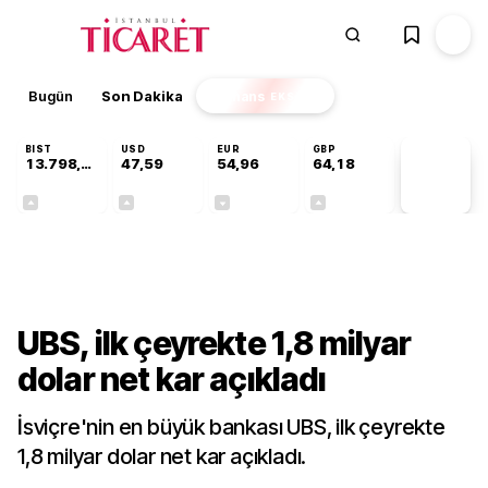
Bugün
Son Dakika
Finans
EKSTRA
BIST
USD
EUR
GBP
13.798,82
47,59
54,96
64,18
PİYASA
VERİLERİ
+0,70%
+0,06%
-0,09%
+0,13%
Dünya
UBS, ilk çeyrekte 1,8 milyar
dolar net kar açıkladı
İsviçre'nin en büyük bankası UBS, ilk çeyrekte
1,8 milyar dolar net kar açıkladı.