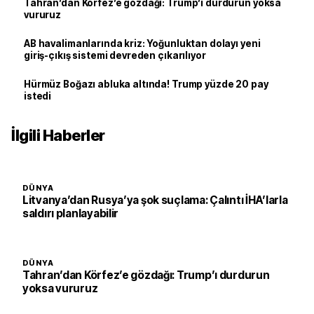
Tahran’dan Körfez’e gözdağı: Trump’ı durdurun yoksa
vururuz
AB havalimanlarında kriz: Yoğunluktan dolayı yeni
giriş-çıkış sistemi devreden çıkarılıyor
Hürmüz Boğazı abluka altında! Trump yüzde 20 pay
istedi
İlgili Haberler
DÜNYA
Litvanya’dan Rusya’ya şok suçlama: Çalıntı İHA’larla
saldırı planlayabilir
DÜNYA
Tahran’dan Körfez’e gözdağı: Trump’ı durdurun
yoksa vururuz