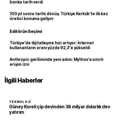
banka tarih verdi
100 yıl sonra tarihi dönüş: Türkiye Kerkük’te ilk kez
üretici konuma geliyor
Editörün Seçimi
Türkiye'de dijitalleşme hızı artıyor: İnternet
kullananların oranı yüzde 92,3'e yükseldi
Anthropic geriliminde yeni adım: Mythos’a sınırlı
erişim izni
İlgili Haberler
TEKNOLOJI
Güney Koreli çip devinden 38 milyar dolarlık dev
yatırım