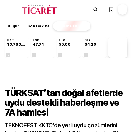
Bugün
Son Dakika
Finans
EKSTRA
BIST
USD
EUR
GBP
13.780,47
47,71
55,06
64,20
PİYASA
VERİLERİ
-0,13%
+0,17%
+0,08%
+0,05%
Teknoloji
TÜRKSAT’tan doğal afetlerde
uydu destekli haberleşme ve
7A hamlesi
TEKNOFEST KKTC’de yerli uydu çözümlerini