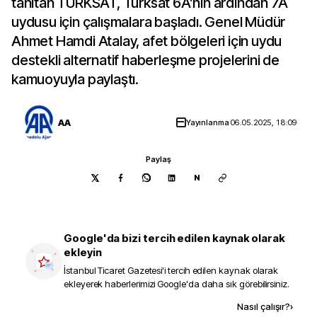
tanıtan TÜRKSAT, Türksat 6A’nın ardından 7A
uydusu için çalışmalara başladı. Genel Müdür
Ahmet Hamdi Atalay, afet bölgeleri için uydu
destekli alternatif haberleşme projelerini de
kamuoyuyla paylaştı.
AA
Yayınlanma
06.05.2025, 18:09
Paylaş
N
Google'da bizi tercih edilen kaynak olarak
ekleyin
İstanbul Ticaret Gazetesi
'i tercih edilen kaynak olarak
ekleyerek haberlerimizi Google'da daha sık görebilirsiniz.
Kaynak ekle
Nasıl çalışır?
›