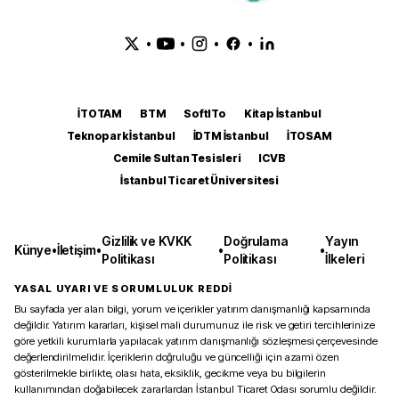
•
•
•
•
İTOTAM
BTM
SoftITo
Kitap İstanbul
Teknopark İstanbul
İDTM İstanbul
İTOSAM
Cemile Sultan Tesisleri
ICVB
İstanbul Ticaret Üniversitesi
Gizlilik ve KVKK
Doğrulama
Yayın
Künye
•
İletişim
•
•
•
Politikası
Politikası
İlkeleri
YASAL UYARI VE SORUMLULUK REDDİ
Bu sayfada yer alan bilgi, yorum ve içerikler yatırım danışmanlığı kapsamında
değildir. Yatırım kararları, kişisel mali durumunuz ile risk ve getiri tercihlerinize
göre yetkili kurumlarla yapılacak yatırım danışmanlığı sözleşmesi çerçevesinde
değerlendirilmelidir. İçeriklerin doğruluğu ve güncelliği için azami özen
gösterilmekle birlikte, olası hata, eksiklik, gecikme veya bu bilgilerin
kullanımından doğabilecek zararlardan İstanbul Ticaret Odası sorumlu değildir.