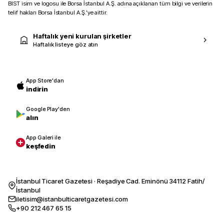
BIST isim ve logosu ile Borsa İstanbul A.Ş. adına açıklanan tüm bilgi ve verilerin
telif hakları Borsa İstanbul A.Ş.’ye aittir.
Haftalık yeni kurulan şirketler
Haftalık listeye göz atın
App Store'dan
indirin
Google Play'den
alın
App Galeri ile
keşfedin
İstanbul Ticaret Gazetesi · Reşadiye Cad. Eminönü 34112 Fatih/
İstanbul
iletisim@istanbulticaretgazetesi.com
+90 212 467 65 15