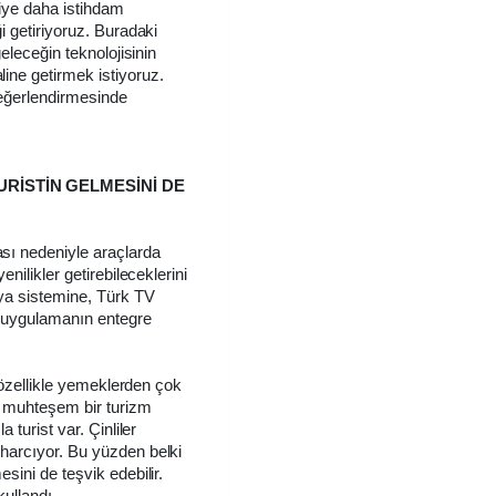
iye daha istihdam
i getiriyoruz. Buradaki
geleceğin teknolojisinin
ine getirmek istiyoruz.
değerlendirmesinde
URİSTİN GELMESİNİ DE
sı nedeniyle araçlarda
enilikler getirebileceklerini
ya sistemine, Türk TV
ir uygulamanın entegre
e özellikle yemeklerden çok
ı muhteşem bir turizm
 turist var. Çinliler
 harcıyor. Bu yüzden belki
sini de teşvik edebilir.
kullandı.