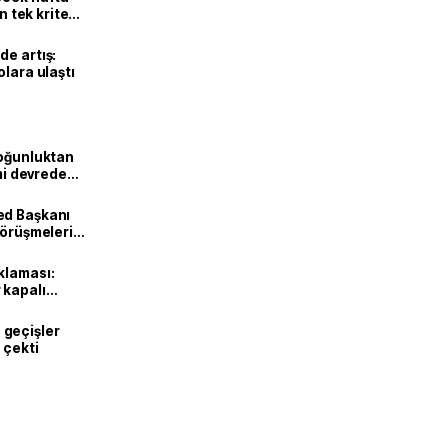
n tek kriter
de artış:
olara ulaştı
Yoğunluktan
emi devreden
ed Başkanı
görüşmeleri
klaması:
 kapalı
geçişler
 çekti