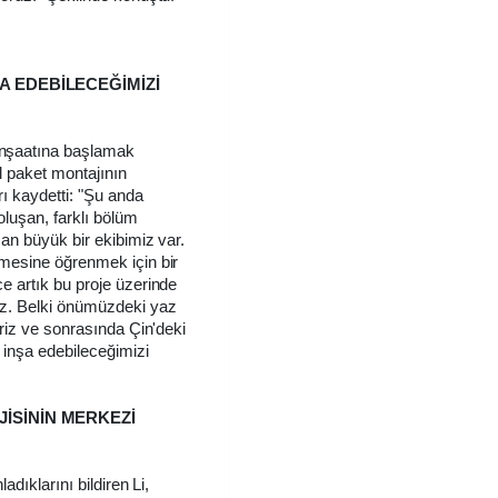
A EDEBİLECEĞİMİZİ
inşaatına başlamak
pil paket montajının
rı kaydetti: "Şu anda
oluşan, farklı bölüm
şan büyük bir ekibimiz var.
emesine öğrenmek için bir
e artık bu proje üzerinde
iz. Belki önümüzdeki yaz
iriz ve sonrasında Çin'deki
 inşa edebileceğimizi
İSİNİN MERKEZİ
adıklarını bildiren Li,