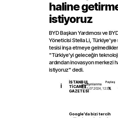
haline getirm
istiyoruz
BYD Başkan Yardımcısı ve BY
Yöneticisi Stella Li, Türkiye'y
tesisi inşa etmeye gelmedikleri
"Türkiye'yi geleceğin teknoloj
ardından inovasyon merkezi h
istiyoruz" dedi.
İSTANBUL
Paylaş
Yayınlanma
İ
TICARET
11.07.2024, 12:39
GAZETESI
Google'da bizi tercih