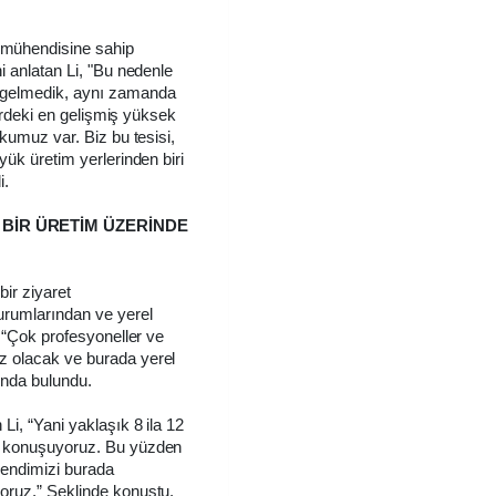
 mühendisine sahip
ni anlatan Li, "Bu nedenle
e gelmedik, aynı zamanda
llerdeki en gelişmiş yüksek
tkumuz var. Biz bu tesisi,
üyük üretim yerlerinden biri
i.
A BİR ÜRETİM ÜZERİNDE
bir ziyaret
kurumlarından ve yerel
k, “Çok profesyoneller ve
iz olacak ve burada yerel
sında bulundu.
Li, “Yani yaklaşık 8 ila 12
de konuşuyoruz. Bu yüzden
kendimizi burada
yoruz.” Şeklinde konuştu.