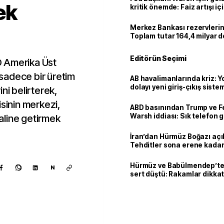
ek
kritik önemde: Faiz artışı içi
var
Merkez Bankası rezervlerin
Toplam tutar 164,4 milyar d
Editörün Seçimi
D Amerika Üst
e sadece bir üretim
AB havalimanlarında kriz: 
dolayı yeni giriş-çıkış sist
ni belirterek,
çıkarılıyor
isinin merkezi,
ABD basınından Trump ve F
Warsh iddiası: Sık telefon 
aline getirmek
dikkat çekiyor
İran’dan Hürmüz Boğazı açı
Tehditler sona erene kadar
kalacak
Hürmüz ve Babülmendep’te 
N
sert düştü: Rakamlar dikkat