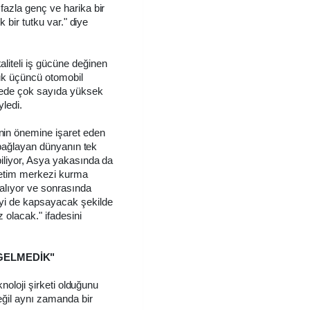
fazla genç ve harika bir
k bir tutku var." diye
liteli iş gücüne değinen
yük üçüncü otomobil
lkede çok sayıda yüksek
ledi.
in önemine işaret eden
e bağlayan dünyanın tek
iliyor, Asya yakasında da
üretim merkezi kurma
alıyor ve sonrasında
eyi de kapsayacak şekilde
olacak." ifadesini
 GELMEDİK"
knoloji şirketi olduğunu
eğil aynı zamanda bir