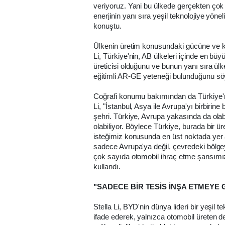
veriyoruz. Yani bu ülkede gerçekten çok 
enerjinin yanı sıra yeşil teknolojiye yöneli
konuştu.
Ülkenin üretim konusundaki gücüne ve ka
Li, Türkiye'nin, AB ülkeleri içinde en bü
üreticisi olduğunu ve bunun yanı sıra ü
eğitimli AR-GE yeteneği bulunduğunu söy
Coğrafi konumu bakımından da Türkiye'n
Li, "İstanbul, Asya ile Avrupa'yı birbirin
şehri. Türkiye, Avrupa yakasında da olab
olabiliyor. Böylece Türkiye, burada bir 
isteğimiz konusunda en üst noktada yer 
sadece Avrupa'ya değil, çevredeki bölg
çok sayıda otomobil ihraç etme şansımız 
kullandı.
"SADECE BİR TESİS İNŞA ETMEYE
Stella Li, BYD'nin dünya lideri bir yeşil te
ifade ederek, yalnızca otomobil üreten d