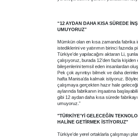
“12 AYDAN DAHA KISA SÜREDE İNŞ
UMUYORUZ”
Mümkün olan en kısa zamanda fabrika 
istediklerini ve yatırımın birinci fazında 
Türkiye'de yapılacağını aktaran Li, şunla
çalışıyoruz, burada 12'den fazla kişiden 
bileşenlerini temsil eden insanlardan olu
Pek çok ayrıntıyı bilmek ve daha derinl
hafta Manisa'da kalmak istiyoruz. Böylec
çalışmaya gerçekten hazır hale geleceğ
aylarında fabrikanın inşaatına başlayabil
gibi 12 aydan daha kısa sürede fabrikayı
umuyoruz."
"TÜRKİYE'Yİ GELECEĞİN TEKNOLOJ
HALİNE GETİRMEK İSTİYORUZ"
Türkiye'de yerel ortaklarla çalışmayı planl