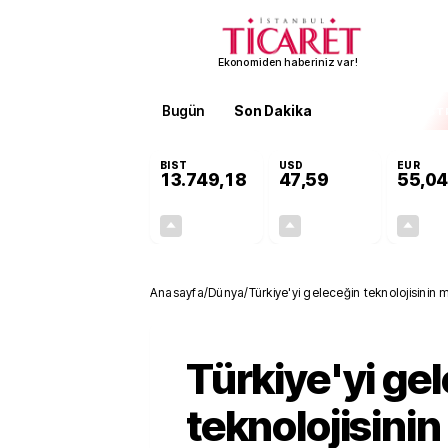
Ekonomiden haberiniz var!
Bugün
Son Dakika
Finans
EKST
BIST
USD
EUR
13.749,18
47,59
55,04
+0,34%
+0,06%
46,05
0,03
Anasayfa
/
Dünya
/
Türkiye'yi geleceğin teknolojisinin 
Türkiye'yi ge
teknolojisini