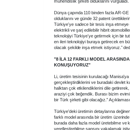
mühendislik şirketi olduklarını vurguladı.
Dünya çapında 110 binden fazla AR-GE
olduklarını ve günde 32 patent ürettikleri
Türkiye'ye sadece bir tesis inşa etmey
elektrikli ve şarj edilebilir hibrit otomobi
teknolojiyi Türkiye'ye getirmek için bir tu
en ileri teknolojiyi buraya getirecek en b
olacak şekilde inşa etmek istiyoruz." ded
"8 İLA 12 FARKLI MODEL ARASIND
KONUŞUYORUZ"
Li, üretim tesisinin kurulacağı Manisa’ya 
gerçekleştirdiklerini ve buradaki devlet 
halktan çok etkilendiklerini dile getirere
araziyi çok beğendik. Burası bizim evim
bir Türk şirketi gibi olacağız.” Açıklama
Türkiye’deki üretimin detaylarına değinen 
farklı model arasında bir üretim üzerin
burada daha fazla model üretebilme ve 
yerelleştirebilme şansını yakalamak isti