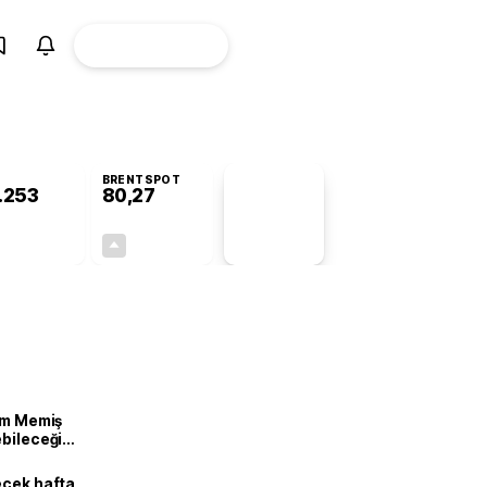
ÜYE
CANLI BORSA
Girişi
BRENTSPOT
.253
80,27
PİYASA
VERİLERİ
+0,19%
+1,72%
+0,00
1,36
lam Memiş
ebileceği
var
ecek hafta