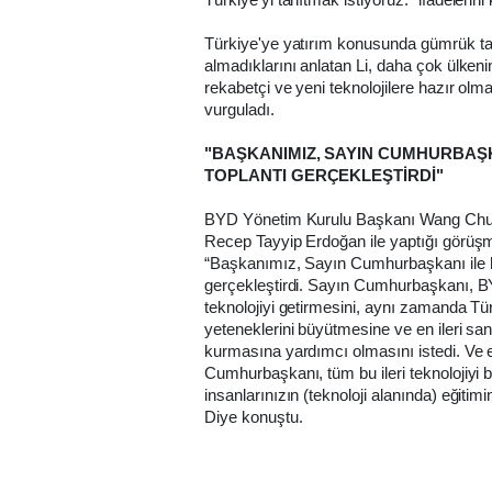
Türkiye'ye yatırım konusunda gümrük tari
almadıklarını anlatan Li, daha çok ülken
rekabetçi ve yeni teknolojilere hazır olma
vurguladı.
"BAŞKANIMIZ, SAYIN CUMHURBAŞK
TOPLANTI GERÇEKLEŞTİRDİ"
BYD Yönetim Kurulu Başkanı Wang Ch
Recep Tayyip Erdoğan ile yaptığı görüşm
“Başkanımız, Sayın Cumhurbaşkanı ile ha
gerçekleştirdi. Sayın Cumhurbaşkanı, BY
teknolojiyi getirmesini, aynı zamanda Tü
yeteneklerini büyütmesine ve en ileri sa
kurmasına yardımcı olmasını istedi. Ve 
Cumhurbaşkanı, tüm bu ileri teknolojiyi b
insanlarınızın (teknoloji alanında) eğitim
Diye konuştu.