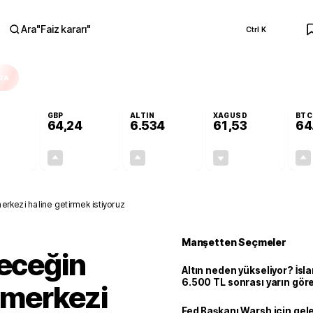
Ara
"
Faiz kararı
"
Ctrl K
RA
GBP
ALTIN
XAGUSD
BTC
64,24
6.534
61,53
64
+0,05%
+0,22%
+0,59%
-0,82%
0,03
0,14
38,28
-0,51
merkezi haline getirmek istiyoruz
Manşetten Seçmeler
leceğin
Altın neden yükseliyor? İs
6.500 TL sonrası yarın gör
n merkezi
seviyeyi açıkladı: 2 ihtimal 
Fed Başkanı Warsh için gel