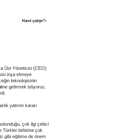
Kaynak ekle
Nasıl çalışır?
›
k
 Üst Yöneticisi (CEO)
esisi inşa etmeye
ceğin teknolojisinin
ine getirmek istiyoruz.
di.
arlık yatırım kararı
ulunduğu, çok ilgi çekici
e Türkler birbirine çok
iz gibi eğitime de önem