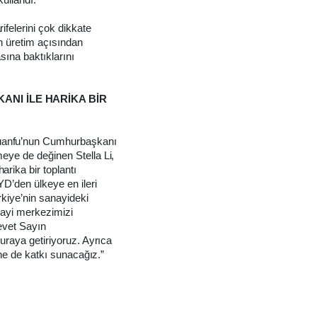
felerini çok dikkate
in üretim açısından
sına baktıklarını
ANI İLE HARİKA BİR
uanfu’nun Cumhurbaşkanı
eye de değinen Stella Li,
rika bir toplantı
D’den ülkeye en ileri
rkiye’nin sanayideki
nayi merkezimizi
evet Sayın
uraya getiriyoruz. Ayrıca
ine de katkı sunacağız.”