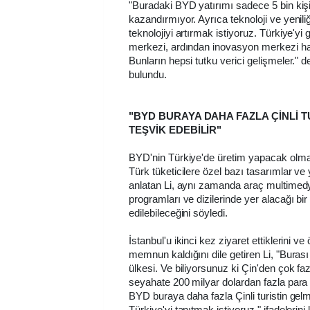
"Buradaki BYD yatırımı sadece 5 bin kiş
kazandırmıyor. Ayrıca teknoloji ve yeniliğ
teknolojiyi artırmak istiyoruz. Türkiye'yi 
merkezi, ardından inovasyon merkezi hal
Bunların hepsi tutku verici gelişmeler." 
bulundu.
"BYD BURAYA DAHA FAZLA ÇİNLİ T
TEŞVİK EDEBİLİR"
BYD'nin Türkiye'de üretim yapacak olma
Türk tüketicilere özel bazı tasarımlar ve y
anlatan Li, aynı zamanda araç multimed
programları ve dizilerinde yer alacağı b
edilebileceğini söyledi.
İstanbul'u ikinci kez ziyaret ettiklerini v
memnun kaldığını dile getiren Li, "Buras
ülkesi. Ve biliyorsunuz ki Çin'den çok fazla
seyahate 200 milyar dolardan fazla para
BYD buraya daha fazla Çinli turistin gelme
Türkiye'yi tanıtmak istiyoruz." ifadelerini 