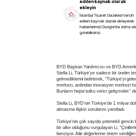
edilen kaynak olarak
ekleyin
İstanbul Ticaret Gazetesi
'i tercih
edilen kaynak olarak ekleyerek
haberlerimizi Google'da daha sı
görebilirsiniz.
BYD Başkan Yardımcısı ve BYD Amerika
Stella Li, Türkiye'ye sadece bir üretim t
gelmediklerini belirterek, "Türkiye'yi gele
merkezi, ardından inovasyon merkezi hal
Bunların hepsi tutku verici gelişmeler." de
Stella Li, BYD'nin Türkiye'de 1 milyar dol
almasına ilişkin sorularını yanıtladı.
Türkiye'nin çok sayıda yetenekli gencin b
bir ülke olduğunu vurgulayan Li, "Çinlilerl
benziyor. Aile değerlerine önem verdiğim