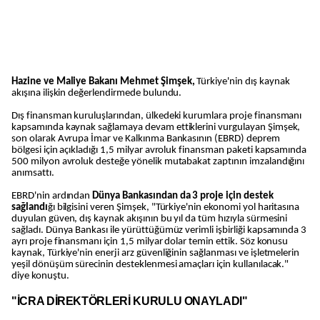
Hazine ve Maliye Bakanı Mehmet Şimşek,
Türkiye'nin dış kaynak
akışına ilişkin değerlendirmede bulundu.
Dış finansman kuruluşlarından, ülkedeki kurumlara proje finansmanı
kapsamında kaynak sağlamaya devam ettiklerini vurgulayan Şimşek,
son olarak Avrupa İmar ve Kalkınma Bankasının (EBRD) deprem
bölgesi için açıkladığı 1,5 milyar avroluk finansman paketi kapsamında
500 milyon avroluk desteğe yönelik mutabakat zaptının imzalandığını
anımsattı.
EBRD'nin ardından
Dünya Bankasından da 3 proje için destek
sağlandı
ğı bilgisini veren Şimşek, "Türkiye'nin ekonomi yol haritasına
duyulan güven, dış kaynak akışının bu yıl da tüm hızıyla sürmesini
sağladı. Dünya Bankası ile yürüttüğümüz verimli işbirliği kapsamında 3
ayrı proje finansmanı için 1,5 milyar dolar temin ettik. Söz konusu
kaynak, Türkiye'nin enerji arz güvenliğinin sağlanması ve işletmelerin
yeşil dönüşüm sürecinin desteklenmesi amaçları için kullanılacak."
diye konuştu.
"İCRA DİREKTÖRLERİ KURULU ONAYLADI"