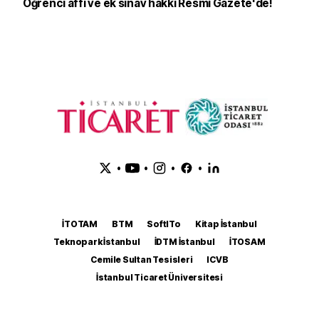
Öğrenci affı ve ek sınav hakkı Resmi Gazete'de!
•
•
•
•
İTOTAM
BTM
SoftITo
Kitap İstanbul
Teknopark İstanbul
İDTM İstanbul
İTOSAM
Cemile Sultan Tesisleri
ICVB
İstanbul Ticaret Üniversitesi