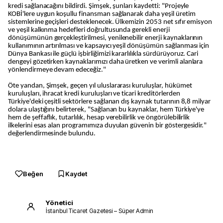
kredi sağlanacağını bildirdi. Şimşek, şunları kaydetti: "Projeyle
KOBİ'lere uygun koşullu finansman sağlanarak daha yeşil üretim
sistemlerine geçişleri desteklenecek. Ülkemizin 2053 net sıfır emisyon
ve yeşil kalkınma hedefleri doğrultusunda gerekli enerji
dönüşümünün gerçekleştirilmesi, yenilenebilir enerji kaynaklarının
kullanımının artırılması ve kapsayıcı yeşil dönüşümün sağlanması için
Dünya Bankası ile güçlü işbirliğimizi kararlılıkla sürdürüyoruz. Cari
dengeyi gözetirken kaynaklarımızı daha üretken ve verimli alanlara
yönlendirmeye devam edeceğiz."
Öte yandan, Şimşek, geçen yıl uluslararası kuruluşlar, hükümet
kuruluşları, ihracat kredi kuruluşları ve ticari kreditörlerden
Türkiye'deki çeşitli sektörlere sağlanan dış kaynak tutarının 8,8 milyar
dolara ulaştığını belirterek, "Sağlanan bu kaynaklar, hem Türkiye'ye
hem de şeffaflık, tutarlılık, hesap verebilirlik ve öngörülebilirlik
ilkelerini esas alan programımıza duyulan güvenin bir göstergesidir."
değerlendirmesinde bulundu.
Beğen
Kaydet
Yönetici
İstanbul Ticaret Gazetesi – Süper Admin