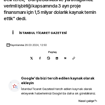
verimli işbirliği kapsamında 3 ayrı proje
finansmanı için 1,5 milyar dolarlık kaynak temin
ettik" dedi.
İ
İSTANBUL TICARET GAZETESI
Yayınlanma
29.03.2024, 12:50
Paylaş
N
Google'da bizi tercih edilen kaynak olarak
ekleyin
İstanbul Ticaret Gazetesi
'i tercih edilen kaynak olarak
ekleyerek haberlerimizi Google'da daha sık görebilirsiniz.
Kaynak ekle
Nasıl çalışır?
›