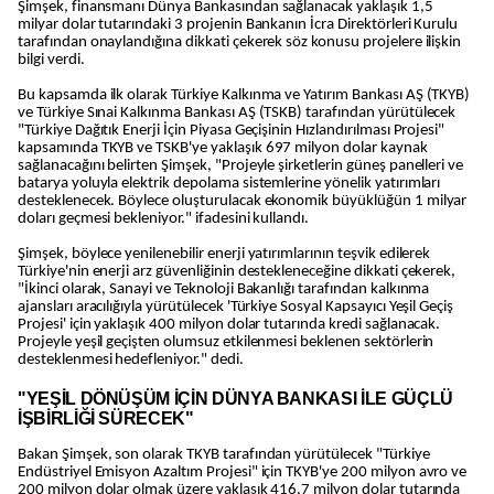
Şimşek, finansmanı Dünya Bankasından sağlanacak yaklaşık 1,5
milyar dolar tutarındaki 3 projenin Bankanın İcra Direktörleri Kurulu
tarafından onaylandığına dikkati çekerek söz konusu projelere ilişkin
bilgi verdi.
Bu kapsamda ilk olarak Türkiye Kalkınma ve Yatırım Bankası AŞ (TKYB)
ve Türkiye Sınai Kalkınma Bankası AŞ (TSKB) tarafından yürütülecek
"Türkiye Dağıtık Enerji İçin Piyasa Geçişinin Hızlandırılması Projesi"
kapsamında TKYB ve TSKB'ye yaklaşık 697 milyon dolar kaynak
sağlanacağını belirten Şimşek, "Projeyle şirketlerin güneş panelleri ve
batarya yoluyla elektrik depolama sistemlerine yönelik yatırımları
desteklenecek. Böylece oluşturulacak ekonomik büyüklüğün 1 milyar
doları geçmesi bekleniyor." ifadesini kullandı.
Şimşek, böylece yenilenebilir enerji yatırımlarının teşvik edilerek
Türkiye'nin enerji arz güvenliğinin destekleneceğine dikkati çekerek,
"İkinci olarak, Sanayi ve Teknoloji Bakanlığı tarafından kalkınma
ajansları aracılığıyla yürütülecek 'Türkiye Sosyal Kapsayıcı Yeşil Geçiş
Projesi' için yaklaşık 400 milyon dolar tutarında kredi sağlanacak.
Projeyle yeşil geçişten olumsuz etkilenmesi beklenen sektörlerin
desteklenmesi hedefleniyor." dedi.
"YEŞİL DÖNÜŞÜM İÇİN DÜNYA BANKASI İLE GÜÇLÜ
İŞBİRLİĞİ SÜRECEK"
Bakan Şimşek, son olarak TKYB tarafından yürütülecek "Türkiye
Endüstriyel Emisyon Azaltım Projesi" için TKYB'ye 200 milyon avro ve
200 milyon dolar olmak üzere yaklaşık 416,7 milyon dolar tutarında