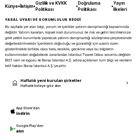
Gizlilik ve KVKK
Doğrulama
Yayın
Künye
•
İletişim
•
•
•
Politikası
Politikası
İlkeleri
YASAL UYARI VE SORUMLULUK REDDİ
Bu sayfada yer alan bilgi, yorum ve içerikler yatırım danışmanlığı kapsamında
değildir. Yatırım kararları, kişisel mali durumunuz ile risk ve getiri tercihlerinize
göre yetkili kurumlarla yapılacak yatırım danışmanlığı sözleşmesi çerçevesinde
değerlendirilmelidir. İçeriklerin doğruluğu ve güncelliği için azami özen
gösterilmekle birlikte, olası hata, eksiklik, gecikme veya bu bilgilerin
kullanımından doğabilecek zararlardan İstanbul Ticaret Odası sorumlu değildir.
BIST isim ve logosu ile Borsa İstanbul A.Ş. adına açıklanan tüm bilgi ve verilerin
telif hakları Borsa İstanbul A.Ş.’ye aittir.
Haftalık yeni kurulan şirketler
Haftalık listeye göz atın
App Store'dan
indirin
Google Play'den
alın