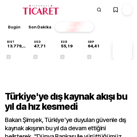
Bugün
Son Dakika
Finans
EKSTRA
BIST
USD
EUR
GBP
13.779,39
47,71
55,19
64,41
PİYASA
VERİLERİ
-0,14%
+0,18%
+0,32%
+0,38%
Gündem
Türkiye'ye dış kaynak akışı bu
yıl da hız kesmedi
Bakan Şimşek, Türkiye'ye duyulan güvenle dış
kaynak akışının bu yıl da devam ettiğini
belirterek, "Dünya Bankası ile yürüttüğümüz