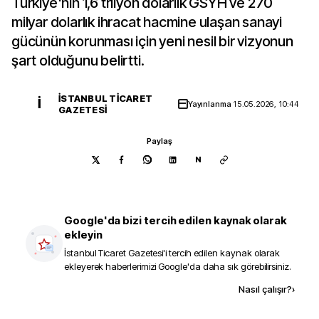
Türkiye'nin 1,6 trilyon dolarlık GSYH ve 270
milyar dolarlık ihracat hacmine ulaşan sanayi
gücünün korunması için yeni nesil bir vizyonun
şart olduğunu belirtti.
İSTANBUL TICARET
İ
Yayınlanma
15.05.2026, 10:44
GAZETESI
Paylaş
N
Google'da bizi tercih edilen kaynak olarak
ekleyin
İstanbul Ticaret Gazetesi
'i tercih edilen kaynak olarak
ekleyerek haberlerimizi Google'da daha sık görebilirsiniz.
Kaynak ekle
Nasıl çalışır?
›