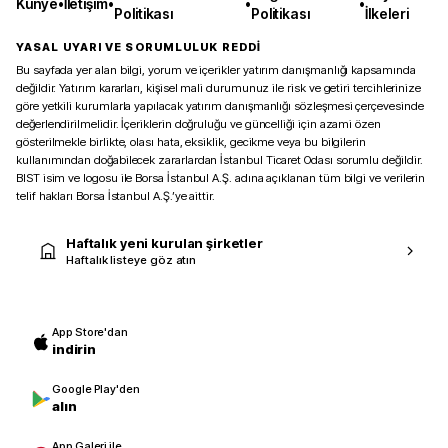
Künye
•
İletişim
•
•
•
Politikası
Politikası
İlkeleri
YASAL UYARI VE SORUMLULUK REDDİ
Bu sayfada yer alan bilgi, yorum ve içerikler yatırım danışmanlığı kapsamında
değildir. Yatırım kararları, kişisel mali durumunuz ile risk ve getiri tercihlerinize
göre yetkili kurumlarla yapılacak yatırım danışmanlığı sözleşmesi çerçevesinde
değerlendirilmelidir. İçeriklerin doğruluğu ve güncelliği için azami özen
gösterilmekle birlikte, olası hata, eksiklik, gecikme veya bu bilgilerin
kullanımından doğabilecek zararlardan İstanbul Ticaret Odası sorumlu değildir.
BIST isim ve logosu ile Borsa İstanbul A.Ş. adına açıklanan tüm bilgi ve verilerin
telif hakları Borsa İstanbul A.Ş.’ye aittir.
Haftalık yeni kurulan şirketler
Haftalık listeye göz atın
App Store'dan
indirin
Google Play'den
alın
App Galeri ile