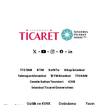
•
•
•
•
İTOTAM
BTM
SoftITo
Kitap İstanbul
Teknopark İstanbul
İDTM İstanbul
İTOSAM
Cemile Sultan Tesisleri
ICVB
İstanbul Ticaret Üniversitesi
Gizlilik ve KVKK
Doğrulama
Yayın