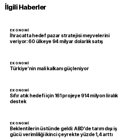
İlgili Haberler
EKONOMI
İhracatta hedef pazar stratejisi meyvelerini
veriyor: 60 ülkeye 94 milyar dolarlık satış
EKONOMI
Türkiye’nin mali kalkanı güçleniyor
EKONOMI
Sıfır atık hedefi için 161 projeye 914 milyon liralık
destek
EKONOMI
Beklentilerin üstünde geldi: ABD’de tarım dışı iş
gücü verimliliği ikinci çeyrekte yüzde 1,4 arttı