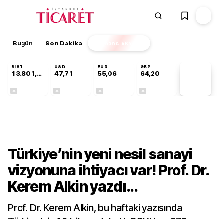
Bugün
Son Dakika
Finans
EKSTRA
BIST
USD
EUR
GBP
13.801,26
47,71
55,06
64,20
PİYASA
VERİLERİ
+0,02%
+0,17%
+0,08%
+0,05%
Ekonomi
Türkiye’nin yeni nesil sanayi
vizyonuna ihtiyacı var! Prof. Dr.
Kerem Alkin yazdı...
Prof. Dr. Kerem Alkin, bu haftaki yazısında