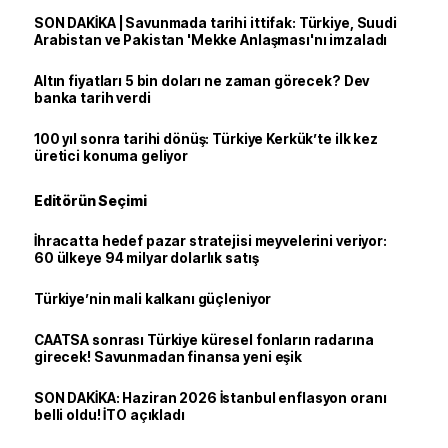
SON DAKİKA | Savunmada tarihi ittifak: Türkiye, Suudi
Arabistan ve Pakistan 'Mekke Anlaşması'nı imzaladı
Altın fiyatları 5 bin doları ne zaman görecek? Dev
banka tarih verdi
100 yıl sonra tarihi dönüş: Türkiye Kerkük’te ilk kez
üretici konuma geliyor
Editörün Seçimi
İhracatta hedef pazar stratejisi meyvelerini veriyor:
60 ülkeye 94 milyar dolarlık satış
Türkiye’nin mali kalkanı güçleniyor
CAATSA sonrası Türkiye küresel fonların radarına
girecek! Savunmadan finansa yeni eşik
SON DAKİKA: Haziran 2026 İstanbul enflasyon oranı
belli oldu! İTO açıkladı